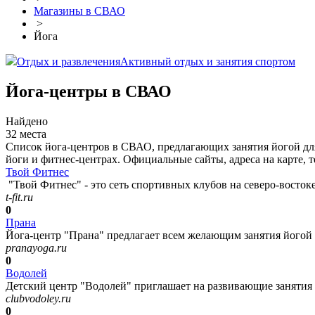
Магазины в СВАО
>
Йога
Отдых и развлечения
Активный отдых и занятия спортом
Йога-центры в СВАО
Найдено
32 места
Список йога-центров в СВАО, предлагающих занятия йогой для 
йоги и фитнес-центрах. Официальные сайты, адреса на карте, 
Твой Фитнес
"Твой Фитнес" - это сеть спортивных клубов на северо-востоке
t-fit.ru
0
Прана
Йога-центр "Прана" предлагает всем желающим занятия йогой п
pranayoga.ru
0
Водолей
Детский центр "Водолей" приглашает на развивающие занятия д
clubvodoley.ru
0