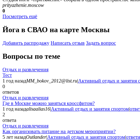
prityazhenie.moscow
0
Посмотреть ещё
Йога в СВАО на карте Москвы
Добавить раcпродажу
Написать отзыв
Задать вопрос
Вопросы по теме
Отдых и развлечения
Тест
1 год назад
MM_bokov_2012@list.ru
|
Активный отдых и занятия 
0
ответов
Отдых и развлечения
Где в Москве можно заняться кроссфитом?
1 год назад
alisaalias16
|
Активный отдых и занятия спортом
|
отве
2
ответа
Отдых и развлечения
Как организовать питание на детском мероприятии?
5 лет назад
Outlander
|
Активный отдых и занятия спортом
|
ответи