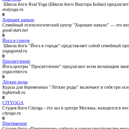
Школа йоги Real Yoga (Школа йоги Виктора Бойко) предлагает 
realyoga.ru
0
Хорошее начало
Семейный психологический центр "Хорошее начало" — это весь
good-start.net
0
Йога в городе
Школа йоги "Йога в городе" представляет собой семейный прое
yogagorod.ru
0
Просветление
Йога-центры "Просветление" предлагают всем желающим занятия
yogacenter.ru
0
Лёгкие роды
Курсы для беременных "Лёгкие роды" включают в себя три осно
legkierodi.ru
0
CITYOGA
Студия йоги Cityoga - это зал в центре Москвы, находится в не
cityoga.ru
0
Притяжение
Студия йоги «Притяжение» собрала в одном пространстве множ