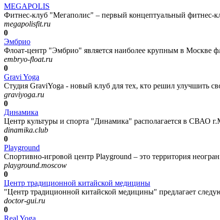
MEGAPOLIS
Фитнес-клуб "Мегаполис" – первый концептуальный фитнес-кл
megapolisfit.ru
0
Эмбрио
Флоат-центр "Эмбрио" является наиболее крупным в Москве фло
embryo-float.ru
0
Gravi Yoga
Студия GraviYoga - новый клуб для тех, кто решил улучшить сво
graviyoga.ru
0
Динамика
Центр культуры и спорта "Динамика" располагается в СВАО г.Мо
dinamika.club
0
Playground
Спортивно-игровой центр Playground – это территория неогран
playground.moscow
0
Центр традиционной китайской медицины
"Центр традиционной китайской медицины" предлагает следую
doctor-gui.ru
0
Real Yoga