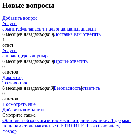
Новые вопросы
Добавить вопрос
Услуги
арыпптафлвлаиаовлтпалвопавпавпывапавып
6 месяцев назад
testlogin0
|
Доставка еды
|
ответить
1
ответ
Услуги
авпоавпдтроылпрпыр
6 месяцев назад
testlogin0
|
Прочее
|
ответить
0
ответов
Дом и сад
Тестовопрос
6 месяцев назад
testlogin0
|
Безопасность
|
ответить
0
ответов
Посмотреть ещё
Добавить компанию
Смотрите также
Обновлен обзор магазинов компьютерной техники. Лидерами
по ценам стали магазины: СИТИЛИНК, Flash Computers,
Yoshop