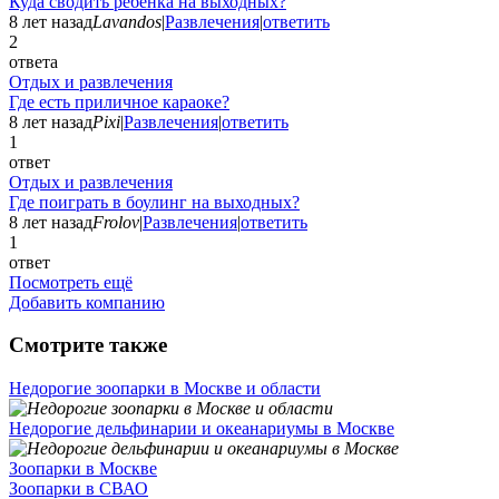
Куда сводить ребенка на выходных?
8 лет назад
Lavandos
|
Развлечения
|
ответить
2
ответа
Отдых и развлечения
Где есть приличное караоке?
8 лет назад
Pixi
|
Развлечения
|
ответить
1
ответ
Отдых и развлечения
Где поиграть в боулинг на выходных?
8 лет назад
Frolov
|
Развлечения
|
ответить
1
ответ
Посмотреть ещё
Добавить компанию
Смотрите также
Недорогие зоопарки в Москве и области
Недорогие дельфинарии и океанариумы в Москве
Зоопарки в Москве
Зоопарки в СВАО