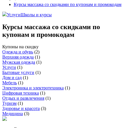
Курсы массажа со скидками по купонам и промокодам
Услуги
Школы и курсы
Курсы массажа со скидками по
купонам и промокодам
Купоны на скидку
Одежда и обувь
(
2
)
Верхняя одежда
(
1
)
Мужская одежда
(
1
)
Услуги
(
1
)
Бытовые услуги
(
1
)
Дом и сад
(
1
)
Мебель
(
1
)
Электроника и электротехника
(
1
)
Цифровая техника
(
1
)
Отдых и развлечения
(
1
)
Туризм
(
1
)
Здоровье и красота
(
3
)
Медицина
(
3
)