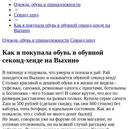
Одежда, обувь и принадлежности
>
Секонд хенд
>
Как я покупала обувь в обувной секонд-хенде на
Выхино
Одежда, обувь и принадлежности
Секонд хенд
Как я покупала обувь в обувной
секонд-хенде на Выхино
В пятницу я подумала, что умерла и попала в рай. Рай
находится на Выхино и называется обувной секонд-хенд!
Столько красивой и дешевой обуви я в жизни не видела -
туфельки, сапожки, резиновые сапоги с принтами, ботильоны
и босоножки - чего только нет! И самое крутое, что все по
размерам расставлено на разных полках. Купила серые сапоги
Zara за 500 рублей (сделали скидку, так они 600 стоили) без
каблука, типа ботфорт, в идеальном состоянии. Как же я
пожалела, что с собой не много денег было(((
Не знаю, говорили уже на форуме об этом магазине, не
успеваю отслеживать, но на всякий случай расскажу как