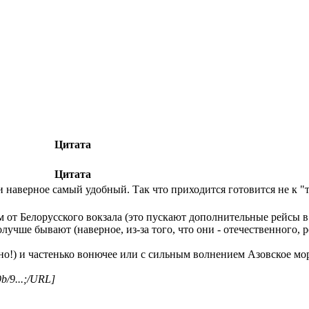
Цитата
Цитата
 и наверное самый удобный. Так что приходится готовится не к 
м от Белорусского вокзала (это пускают дополнительные рейсы в 
получше бывают (наверное, из-за того, что они - отечественного
о!) и частенько вонючее или с сильным волнением Азовское море 
9b/9...;/URL]