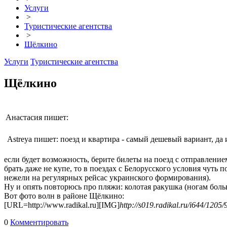
Услуги
>
Туристические агентства
>
Щёлкино
Услуги
Туристические агентства
Щёлкино
Анастасия пишет:
Astreya пишет: поезд и квартира - самый дешевый вариант, да
если будет возможность, берите билеты на поезд с отправление
брать даже не купе, то в поездах с Белорусского условия чуть 
нежели на регулярных рейсас украинского формирования).
Ну и опять повторюсь про пляжи: колотая ракушка (ногам больн
Вот фото волн в районе Щёлкино:
[URL=http://www.radikal.ru][IMG]
http://s019.radikal.ru/i644/1205/
0
Комментировать