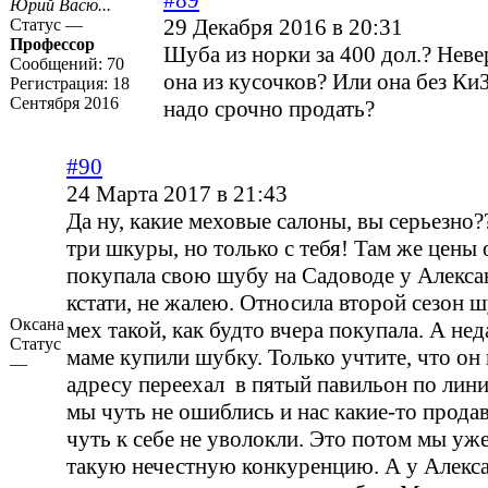
#89
Юрий Васю...
29 Декабря 2016 в 20:31
Статус —
Профессор
Шуба из норки за 400 дол.? Неве
Сообщений:
70
она из кусочков? Или она без Ки
Регистрация:
18
Сентября 2016
надо срочно продать?
#90
24 Марта 2017 в 21:43
Да ну, какие меховые салоны, вы серьезно?
три шкуры, но только с тебя! Там же цены 
покупала свою шубу на Садоводе у Алексан
кстати, не жалею. Относила второй сезон ш
Оксана
мех такой, как будто вчера покупала. А нед
Статус
маме купили шубку. Только учтите, что он
—
адресу переехал в пятый павильон по лини
мы чуть не ошиблись и нас какие-то прод
чуть к себе не уволокли. Это потом мы уж
такую нечестную конкуренцию. А у Алекса