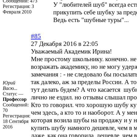
Сообщений:
473
У "любителей шуб" всегда ес
Регистрация:
3
прикупить себе шубку за пред
Февраля 2010
Ведь есть "шубные туры"...
#85
27 Декабря 2016 в 22:05
Уважаемый Академик Ирина!
Мне простому школьнику. конечно. не
возражать академику, но не могу удер
замечания : - не следовало бы посылат
так далеко, аж за пределы России. А то
Юрий
Васю...
тут делать будем? А что касается шуб
Статус —
лично не ездил. но отзывы слышал пр
Профессор
Кто то говорил. что хорошую шубу ку
Сообщений:
70
чем здесь, а кто то и наоборот. А у ме
Регистрация:
которая возила шубы на продажу и у 
18 Сентября
2016
купить шубу намного дешевле, чем в м
даже, как она говорила, дешевле, чем 