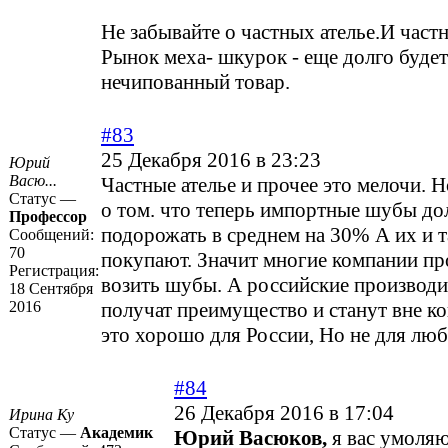
Не забывайте о частных ателье.И част
Рынок меха- шкурок - еще долго будет
нечипованный товар.
#83
25 Декабря 2016 в 23:23
Юрий
Васю...
Частные ателье и прочее это мелочи. Но
Статус —
о том. что теперь импортные шубы д
Профессор
подорожать в среднем на 30% А их и т
Сообщений:
70
покупают. Значит многие компании пр
Регистрация:
возить шубы. А российские производ
18 Сентября
2016
получат преимущество и станут вне к
это хорошо для России, Но не для лю
#84
26 Декабря 2016 в 17:04
Ирина Ку
Статус —
Академик
Юрий Васюков,
я вас умоляю.