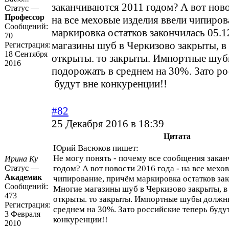
заканчиваются 2011 годом? А вот ново
Статус —
Профессор
на все меховые изделия ввели чипиров
Сообщений:
маркировка остатков закончилась 05.1
70
магазины шуб в Черкизово закрыты, в
Регистрация:
18 Сентября
открыты. то закрыты. Импортные шу
2016
подорожать в среднем на 30%. Зато ро
будут вне конкуренции!!
#82
25 Декабря 2016 в 18:39
Цитата
Юрий Васюков пишет:
Не могу понять - почему все сообщения зака
Ирина Ку
Статус —
годом? А вот новости 2016 года - на все мехо
Академик
чипирование, причём маркировка остатков зак
Сообщений:
Многие магазины шуб в Черкизово закрыты, в
473
открыты. то закрыты. Импортные шубы должн
Регистрация:
среднем на 30%. Зато российские теперь буду
3 Февраля
конкуренции!!
2010