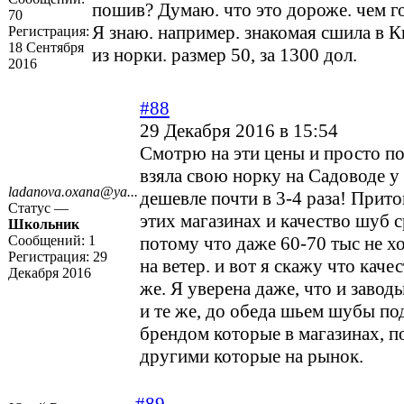
пошив? Думаю. что это дороже. чем г
70
Я знаю. например. знакомая сшила в 
Регистрация:
18 Сентября
из норки. размер 50, за 1300 дол.
2016
#88
29 Декабря 2016 в 15:54
Смотрю на эти цены и просто п
взяла свою норку на Садоводе у
ladanova.oxana@ya...
дешевле почти в 3-4 раза! Прито
Статус —
этих магазинах и качество шуб с
Школьник
Сообщений:
1
потому что даже 60-70 тыс не х
Регистрация:
29
на ветер. и вот я скажу что каче
Декабря 2016
же. Я уверена даже, что и заво
и те же, до обеда шьем шубы по
брендом которые в магазинах, по
другими которые на рынок.