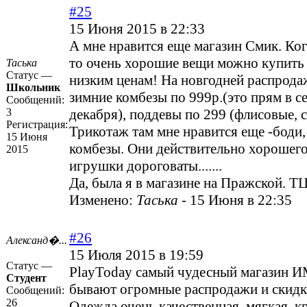
#25
15 Июня 2015 в 22:33
А мне нравится еще магазин Смик. Ког
то очень хорошие вещи можно купить 
Таська
Статус —
низким ценам! На новгодней распрода
Школьник
зимние комбезы по 999р.(это прям в с
Сообщений:
3
декабря), поддевы по 299 (флисовые, 
Регистрация:
Трикотаж там мне нравится еще -боди,
15 Июня
комбезы. Они действительно хорошего 
2015
игрушки дороговаты.......
Да, была я в магазине на Пражской. 
Изменено:
Таська
-
15 Июня в 22:35
#26
Александ�...
15 Июля 2015 в 19:59
Статус —
PlayToday самый чудесный магазин И
Студент
бывают огромные распродажи и скидк
Сообщений:
26
Одежда очень качественная, мягкая, к