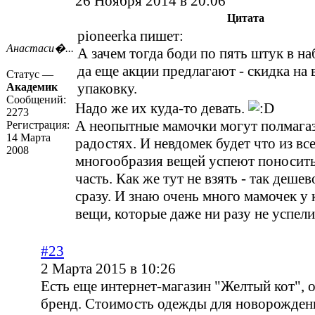
26 Ноября 2014 в 20:06
Цитата
pioneerka пишет:
Анастаси�...
А зачем тогда боди по пять штук в на
да еще акции предлагают - скидка на
Статус —
упаковку.
Академик
Сообщений:
Надо же их куда-то девать.
2273
А неопытные мамочки могут полмагаз
Регистрация:
14 Марта
радостях. И невдомек будет что из вс
2008
многообразия вещей успеют поносит
часть. Как же тут не взять - так деше
сразу. И знаю очень много мамочек у
вещи, которые даже ни разу не успел
#23
2 Марта 2015 в 10:26
Есть еще интернет-магазин "Желтый кот", 
бренд. Стоимость одежды для новорожден