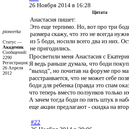
26 Ноября 2014 в 16:28
Цитата
Анастасия пишет:
Это еще терпимо. Но, вот про три бод
pioneerka
размера скажу, что это не всегда нуж
из 5 боди, носили всего два из них. Ос
Статус —
Академик
не пригодились.
Сообщений:
Просветили меня Анастасия с Екатер
2290
Регистрация:
Я ведь раньше думала, что боди покуп
26 Апреля
"выход", но почитав на форуме про ма
2012
расстраивается, что не может себе поз
боди для ребенка (правда это спам ока
что теперь вместо ползунков только их
А зачем тогда боди по пять штук в наб
еще акции предлагают - скидка на вто
#22