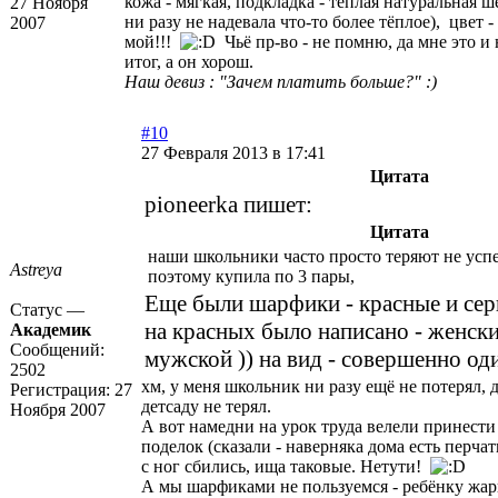
кожа - мягкая, подкладка - тёплая натуральная ш
27 Ноября
ни разу не надевала что-то более тёплое), цвет -
2007
мой!!!
Чьё пр-во - не помню, да мне это и
итог, а он хорош.
Наш девиз : "Зачем платить больше?" :)
#10
27 Февраля 2013 в 17:41
Цитата
pioneerka пишет:
Цитата
наши школьники часто просто теряют не успе
Astreya
поэтому купила по 3 пары,
Еще были шарфики - красные и сер
Статус —
на красных было написано - женски
Академик
Сообщений:
мужской )) на вид - совершенно од
2502
хм, у меня школьник ни разу ещё не потерял, д
Регистрация:
27
детсаду не терял.
Ноября 2007
А вот намедни на урок труда велели принести
поделок (сказали - наверняка дома есть перчат
с ног сбились, ища таковые. Нетути!
А мы шарфиками не пользуемся - ребёнку жарк