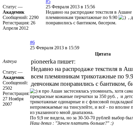
#5
Статус —
25 Февраля 2013 в 15:56
Академик
Недавно на распродаже текстиля в Ашане
Сообщений:
2290
племянникам трикотажные по 9.90
, д
Регистрация:
26
понравились с бантиком, бисером.
Апреля 2012
#6
25 Февраля 2013 в 15:59
Цитата
pioneerka пишет:
Astreya
Недавно на распродаже текстиля в Аш
Статус —
всем племянникам трикотажные по 9
Академик
Сообщений:
девчонкам понравились с бантиком, б
2502
я про Ашан застеснялась упоминать, хотя сама
Регистрация:
прекрасные кожаные перчатки за 350 руб. , и детс
27 Ноября
трикотажные одинарные и с флисовой подкладкой
2007
непромокаемые на тинсулейте, и всё - по вполне
из указанного мной диапазона.
По 9,9 не видела, но за 30-50-70 рублей выбор бы
Наш девиз : "Зачем платить больше?" :)