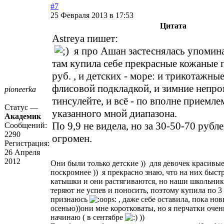
#7
25 Февраля 2013 в 17:53
Цитата
Astreya пишет:
я про Ашан застеснялась упомина
там купила себе прекрасные кожаные п
руб. , и детских - море: и трикотажны
флисовой подкладкой, и зимние непр
pioneerka
тинсулейте, и всё - по вполне приемл
Статус —
указанного мной диапазона.
Академик
По 9,9 не видела, но за 30-50-70 руб
Сообщений:
2290
огромен.
Регистрация:
26 Апреля
2012
Они были только детские )) для девочек красивы
поскромнее )) я прекрасно знаю, что на них быст
катышки и они растягиваются, но наши школьник
теряют не успев и поносить, поэтому купила по 3 
признаюсь
, даже себе оставила, пока нов
осенью))они мне коротковаты, но я перчатки очен
начинаю ( в сентябре
))