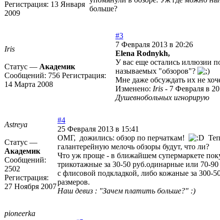
Регистрация:
13 Января
больше?
2009
#3
7 Февраля 2013 в 20:26
Iris
Elena Rodnykh,
У вас еще остались иллюзии п
Статус —
Академик
называемых "обзоров"?
Сообщений:
756
Регистрация:
Мне даже обсуждать их не хоче
14 Марта 2008
Изменено:
Iris
-
7 Февраля в 20
Душевнобольных игнорирую
#4
Astreya
25 Февраля 2013 в 15:41
ОМГ, дожились: обзор по перчаткам!
Теп
Статус —
галантерейную мелочь обзоры будут, что ли?
Академик
Что уж проще - в ближайшем супермаркете пок
Сообщений:
трикотажные за 30-50 руб.одинарные или 70-90 
2502
с флисовой подкладкой, либо кожаные за 300-50
Регистрация:
размеров.
27 Ноября 2007
Наш девиз : "Зачем платить больше?" :)
pioneerka