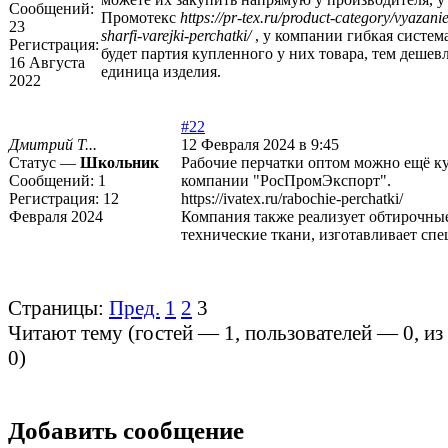
Сообщений:
Промотекс
https://pr-tex.ru/product-category/vyazanie
23
sharfi-varejki-perchatki/
, у компании гибкая систем
Регистрация:
будет партия купленного у них товара, тем дешевл
16 Августа
единица изделия.
2022
#22
Дмитрий Т...
12 Февраля 2024 в 9:45
Статус —
Школьник
Рабочие перчатки оптом можно ещё ку
Сообщений:
1
компании "РосПромЭкспорт".
Регистрация:
12
https://ivatex.ru/rabochie-perchatki/
Февраля 2024
Компания также реализует обтирочны
технические ткани, изготавливает спе
Страницы:
Пред.
1
2
3
Читают тему (гостей —
1
, пользователей —
0
, и
0
)
Добавить сообщение