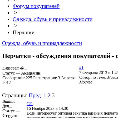
Форум покупателей
>
Одежда, обувь и принадлежности
>
Перчатки
Одежда, обувь и принадлежности
Перчатки - обсуждения покупателей - 
#1
Елизавет�...
7 Февраля 2013 в 1:4
Статус —
Академик
Обзор по теме:
Магаз
Сообщений:
225
Регистрация:
3 Апреля
Москве
2012
Страницы:
Пред.
1
2
3
Витта
#21
Дун...
16 Ноября 2023 в 14:30
Статус —
Если интересует оптовая закупка вязаных перчато
Студент
можете их закупить напрямую у производителя, 