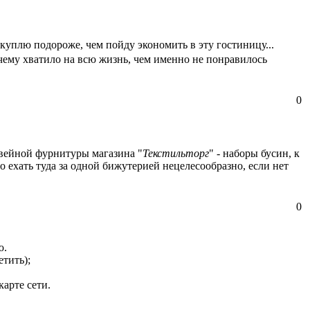
е куплю подороже, чем пойду экономить в эту гостиницу...
чему хватило на всю жизнь, чем именно не понравилось
0
швейной фурнитуры магазина "
Текстильторг
" - наборы бусин, к
 ехать туда за одной бижутерией нецелесообразно, если нет
0
ю.
етить);
арте сети.