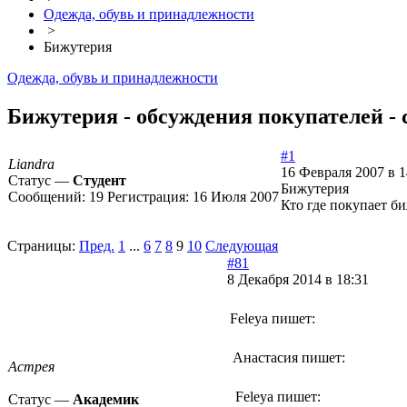
Одежда, обувь и принадлежности
>
Бижутерия
Одежда, обувь и принадлежности
Бижутерия - обсуждения покупателей - 
#1
Liandra
16 Февраля 2007 в 1
Статус —
Студент
Бижутерия
Сообщений:
19
Регистрация:
16 Июля 2007
Кто где покупает б
Страницы:
Пред.
1
...
6
7
8
9
10
Следующая
#81
8 Декабря 2014 в 18:31
Feleya пишет:
Анастасия пишет:
Астрея
Feleya пишет:
Статус —
Академик