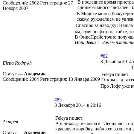
В последнее время пристра
Сообщений:
2502
Регистрация:
27
слишком много "деталей" 
Ноября 2007
В Модисе много бижутерии п
скажу, рукоделием не увлек
Спасибо за наводку! Нашла 
хм, судя по фото на сайте, т
В ФиксПрайс точно получше
Наш девиз : "Зачем платить
#82
8 Декабря 2014 
Elena Rodnykh
Ц
Статус —
Академик
Feleya пишет:
Сообщений:
2004
Регистрация:
13 Января 2009
Открыла для с
Про Лофт уже кт
#83
8 Декабря 2014 в 20:16
Feleya пишет:
Астрея
А я никогда не была в "Леонардо", п
красивую коробку, набив ее разными 
Статус —
Академик