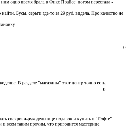
ним одно время брала в Фикс Прайсе, потом перестала -
йти. Бусы, серьги где-то за 29 руб. видела. Про качество не
тановку.
0
оделие. В разделе "магазины" этот центр точно есть.
0
лать свекрови-рукодельнице подарок и купить в "Лофте"
 и всем таким прочим, что пригодится мастерице.