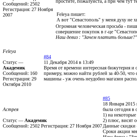
простите, пожалуйста, а при чём тут 
Сообщений:
2502
Регистрация:
27 Ноября
Feleya пишет:
2007
А вот "Севастополь" у меня духу не х
Огромная человеческая просьба - пиш
совершение покупок в г-це "Севастопо
Наш девиз : "Зачем платить больше?"
Feleya
#84
Статус —
11 Декабря 2014 в 13:49
Академик
Время от времени интересная бижутерия и 
Сообщений:
160
примеру, можно найти рублей за 40-50, что
Регистрация:
29
машины - уж очень неудобно магазин распо
Октября 2010
#85
18 Января 2015 
Астрея
была сегодня в
1) на некоторые
Статус —
Академик
2) плюс, висят 
Сообщений:
2502
Регистрация:
27 Ноября 2007
Данные скидки 
Сроки акции мн
Наш девиз : "За