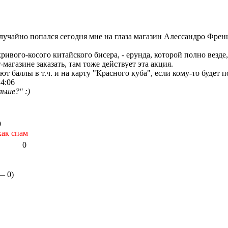
случайно попался сегодня мне на глаза магазин Алессандро Френ
ривого-косого китайского бисера, - ерунда, которой полно везде
магазине заказать, там тоже действует эта акция.
ют баллы в т.ч. и на карту "Красного куба", если кому-то будет 
4:06
ьше?" :)
9
как спам
0
 —
0
)