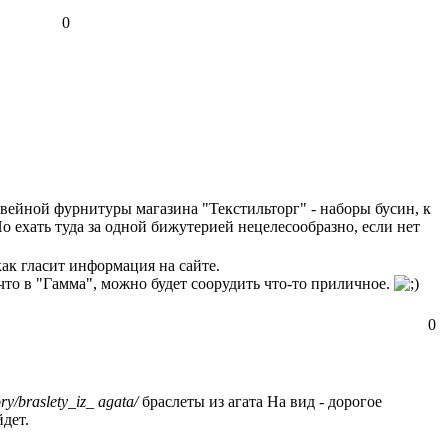
0
швейной фурнитуры магазина "Текстильторг" - наборы бусин, к
о ехать туда за одной бижутерией нецелесообразно, если нет
ак гласит информация на сайте.
, что в "Гамма", можно будет соорудить что-то приличное.
0
ry/braslety_iz_ agata/
браслеты из агата На вид - дорогое
йдет.