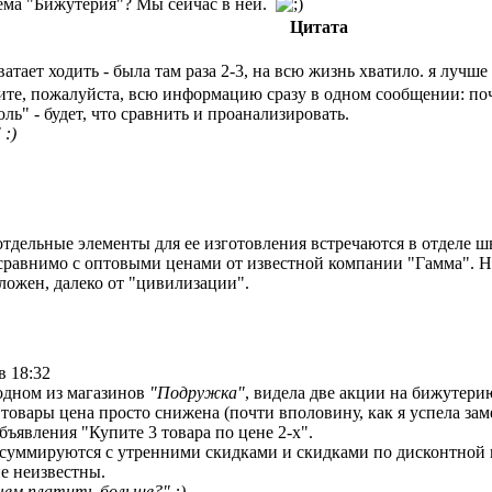
тема "Бижутерия"? Мы сейчас в ней.
Цитата
ватает ходить - была там раза 2-3, на всю жизнь хватило. я лучш
ите, пожалуйста, всю информацию сразу в одном сообщении: по
ль" - будет, что сравнить и проанализировать.
 :)
отдельные элементы для ее изготовления встречаются в отделе 
 сравнимо с оптовыми ценами от известной компании "Гамма". Но
ложен, далеко от "цивилизации".
в 18:32
 одном из магазинов
"Подружка"
, видела две акции на бижутери
 товары цена просто снижена (почти вполовину, как я успела зам
объявления "Купите 3 товара по цене 2-х".
суммируются с утренними скидками и скидками по дисконтной к
е неизвестны.
чем платить больше?" :)