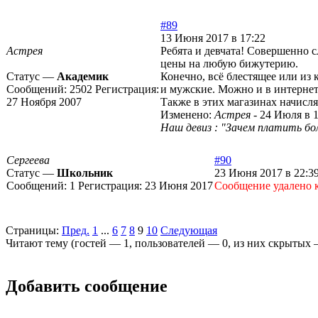
#89
13 Июня 2017 в 17:22
Астрея
Ребята и девчата! Совершенно 
цены на любую бижутерию.
Статус —
Академик
Конечно, всё блестящее или из к
Сообщений:
2502
Регистрация:
и мужские. Можно и в интернет-
27 Ноября 2007
Также в этих магазинах начисля
Изменено:
Астрея
-
24 Июля в 1
Наш девиз : "Зачем платить бол
Сергеева
#90
Статус —
Школьник
23 Июня 2017 в 22:3
Сообщений:
1
Регистрация:
23 Июня 2017
Cообщение удалено 
Страницы:
Пред.
1
...
6
7
8
9
10
Следующая
Читают тему (гостей —
1
, пользователей —
0
, из них скрытых
Добавить сообщение