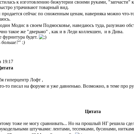
стилась к изготовлению бижутерии своими руками, "запчасти" к 
быстро утрачивают товарный вид.
родается сейчас по сниженным ценам, наверняка можно что-то на
аюсь.
один Модис в своем Подмосковье, наведаюсь туда, разузнаю обс
очно такое же "дверьмо" , как и в Леди коллекшен, и в Дива.
 фурнитура будет.
 больше?" :)
в 19:17
итата
ебя
гиперцентр Лофт
,
о-то писал на форуме и уже давненько. Возможно, в теме про рук
Цитата
оэтому тоже не могу сравнивать... Но на прошлый НГ решила сде
рукодельными штучками: лентами, тесемками, бусинами, нитками