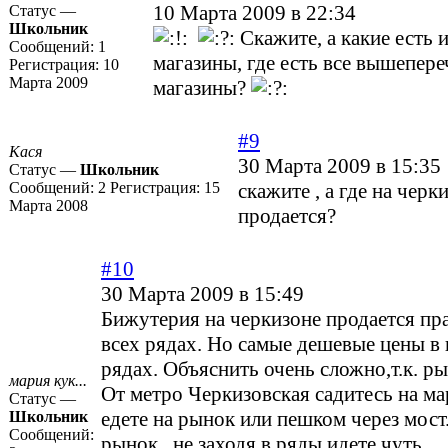
10 Марта 2009 в 22:34
Статус —
Школьник
Скажите, а какие есть 
Сообщений:
1
магазины, где есть все вышепер
Регистрация:
10
Марта 2009
магазины?
#9
Кася
30 Марта 2009 в 15:35
Статус —
Школьник
Сообщений:
2
Регистрация:
15
скажите , а где на чер
Марта 2008
продается?
#10
30 Марта 2009 в 15:49
Бижутерия на черкизоне продается пр
всех рядах. Но самые дешевые цены в
рядах. Объяснить очень сложно,т.к. р
мария кук...
От метро Черкизовская садитесь на м
Статус —
едете на рынок или пешком через мост.
Школьник
Сообщений:
рынок , не заходя в ряды идете чуть