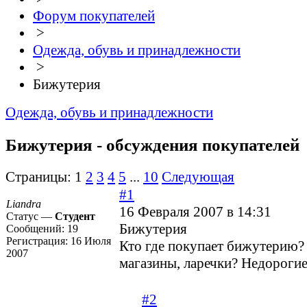
Форум покупателей
>
Одежда, обувь и принадлежности
>
Бижутерия
Одежда, обувь и принадлежности
Бижутерия - обсуждения покупателей
Страницы:
1
2
3
4
5
...
10
Следующая
#1
Liandra
16 Февраля 2007 в 14:31
Статус —
Студент
Бижутерия
Сообщений:
19
Регистрация:
16 Июля
Кто где покупает бижутерию? 
2007
магазины, ларечки? Недорогие
#2