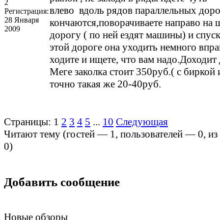
2
влево вдоль рядов параллельных доро
Регистрация:
28 Января
кончаются,поворачиваете направо на
2009
дорогу ( по ней ездят машины) и спуск
этой дороге она уходить немного впра
ходите и ищете, что вам надо.Доходит
Меге заколка стоит 350руб.( с биркой и 
точно такая же 20-40руб.
Страницы:
1
2
3
4
5
...
10
Следующая
Читают тему (гостей —
1
, пользователей —
0
, и
0
)
Добавить сообщение
Новые обзоры