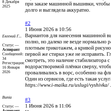
8 Декабря
при заказе машинной вышивки, чтобы
2025
долго и выглядела аккуратно.
#2
1 Июня 2026 в 10:56
Вариантов для нанесения машинной в
Евгений Г...
полно, но далеко не везде нормально 
Статус —
плотным трикотажем, а кривой рисуно
Аспирант
первой же стирки уже не исправить. Гл
Сообщений:
34
смотреть, это наличие стабилизатора с
Регистрация:
водорастворимой плёнки сверху, чтоб
16 Января
2026
проваливались в ворс, особенно на фли
Один из сервисов, где есть такая услуг
https://www.i-maika.ru/uslugi/vyshivka/
Bunia
#3
1 Июня 2026 в 11:06
Статус —
Аспирант