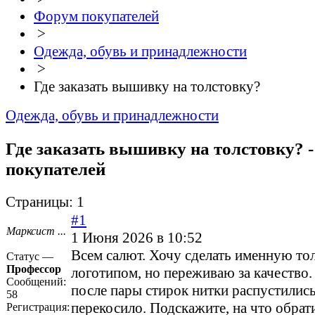
Форум покупателей
>
Одежда, обувь и принадлежности
>
Где заказать вышивку на толстовку?
Одежда, обувь и принадлежности
Где заказать вышивку на толстовку? 
покупателей
Страницы:
1
#1
Марксист ...
1 Июня 2026 в 10:52
Всем салют. Хочу сделать именную тол
Статус —
Профессор
логотипом, но переживаю за качество
Сообщений:
после пары стирок нитки распустилис
58
перекосило. Подскажите, на что обрат
Регистрация: