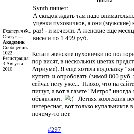
Цитата
Synth пишет:
А скидок ждать там надо внимательно
уценки пуховичков, а они (мужские) 
раз! - и исчезли. А женские еще меся
Екатерин�...
Статус —
висели по 1 499 руб.
Академик
Сообщений:
1022
Кстати женские пуховички по полтор
Регистрация:
пор висят, в нескольких цветах предс
3 Августа
Атриуме). Я еще хотела водолазку "хи
2010
купить и опробовать (зимой 800 руб. 
сейчас нету уже... Плохо, что на сайт
пишут, а вот в газете "Метро" иногда
объявляют.
Летняя коллекция ве
интересная, вот только купальников 
почему-то нет.
#297