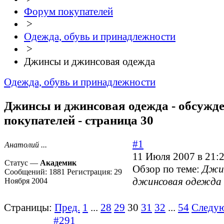
Форум покупателей
>
Одежда, обувь и принадлежности
>
Джинсы и джинсовая одежда
Одежда, обувь и принадлежности
Джинсы и джинсовая одежда - обсужд
покупателей - страница 30
#1
Анатолий ...
11 Июля 2007 в 21:
Статус —
Академик
Обзор по теме:
Джи
Сообщений:
1881
Регистрация:
29
джинсовая одежда
Ноября 2004
Страницы:
Пред.
1
...
28
29
30
31
32
...
54
Следу
#291