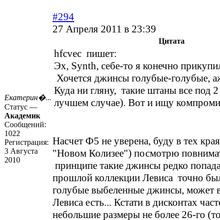
#294
27 Апреля 2011 в 23:39
Цитата
hfcvec пишет:
Эх, Synth, себе-то я конечно прикуп
Хочется джинсы голубые-голубые, а
Куда ни гляну, такие штаны все под 2
Екатерин�...
лучшем случае). Вот и ищу компроми
Статус —
Академик
Сообщений:
1022
Насчет Ф5 не уверена, буду в тех края
Регистрация:
3 Августа
"Новом Колизее") посмотрю повнимат
2010
принципе такие джинсы редко попада
прошлой коллекции Левиса точно бы
голубые выбеленные джинсы, может в
Левиса есть... Кстати в дисконтах час
небольшие размеры не более 26-го (т