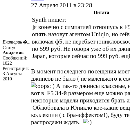
27 Апреля 2011 в 23:28
Цитата
Synth пишет:
]я конечно с симпатией отношусь к F5
опять назовут агентом Uniqlo, но сей
включая ф5, не перебьет юникловско
Екатерин�...
Статус —
по 599 руб. Не говоря уже об их джи
Академик
Japan, которые сейчас по 999 руб. ещё
Сообщений:
1022
Регистрация:
В момент последнего посещения моег
3 Августа
джинсов не было ( не маленького к 
2010
) А так-то джинсы классные, 
вот в F5 34-й размером еще можно ра
некоторые модели приходится брать а
Облюбовала в Юникло кое-какие вещ
коллекции ( с бра-эффектом!), буду т
распродажи ждать.