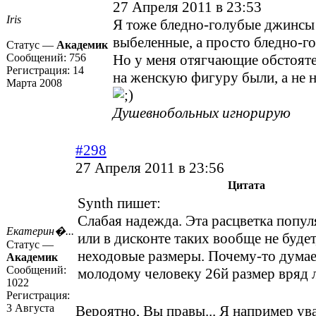
27 Апреля 2011 в 23:53
Iris
Я тоже бледно-голубые джинсы 
выбеленные, а просто бледно-г
Статус —
Академик
Сообщений:
756
Но у меня отягчающие обстояте
Регистрация:
14
на женскую фигуру были, а не 
Марта 2008
Душевнобольных игнорирую
#298
27 Апреля 2011 в 23:56
Цитата
Synth пишет:
Слабая надежда. Эта расцветка популя
Екатерин�...
или в дисконте таких вообще не будет
Статус —
неходовые размеры. Почему-то думае
Академик
Сообщений:
молодому человеку 26й размер вряд л
1022
Регистрация:
3 Августа
Вероятно, Вы правы... Я например у