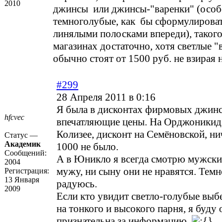
2010
джинсы или джинсы-"варенки" (особе
темноголубые, как бы сформулировать
линялыми полосками впереди), такого
магазинах достаточно, хотя светлые "
обычно стоят от 1500 руб. не взирая 
#299
28 Апреля 2011 в 0:16
Я была в дисконтах фирмовых джинс
hfcvec
впечатляющие цены. На Орджоникидз
Колизее, дисконт на Семёновской, ни
Статус —
Академик
1000 не было.
Сообщений:
А в Юникло я всегда смотрю мужски
2004
мужу, ни сыну они не нравятся. Темн
Регистрация:
13 Января
радуюсь.
2009
Если кто увидит светло-голубые вы
на тонкого и высокого парня, я буду 
признательна за информацию.