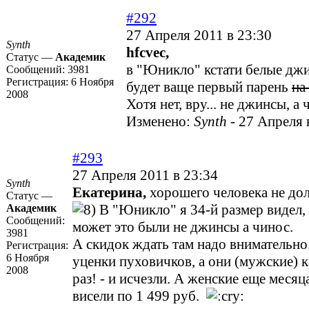
#292
27 Апреля 2011 в 23:30
Synth
hfcvec,
Статус —
Академик
в "Юникло" кстати белые джи
Сообщений:
3981
Регистрация:
6 Ноября
будет ваще первый парень
на
2008
Хотя нет, вру... не джинсы, а 
Изменено:
Synth
-
27 Апреля 
#293
27 Апреля 2011 в 23:34
Synth
Екатерина,
хорошего человека не до
Статус —
В "Юникло" я 34-й размер видел, 
Академик
Сообщений:
может это были не джинсы а чинос.
3981
А скидок ждать там надо внимательно
Регистрация:
6 Ноября
уценки пуховичков, а они (мужские) к
2008
раз! - и исчезли. А женские еще месяц
висели по 1 499 руб.