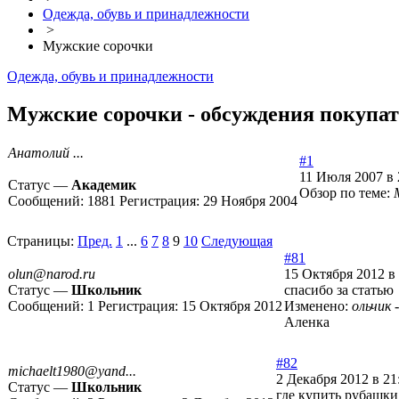
Одежда, обувь и принадлежности
>
Мужские сорочки
Одежда, обувь и принадлежности
Мужские сорочки - обсуждения покупате
Анатолий ...
#1
11 Июля 2007 в 
Статус —
Академик
Обзор по теме:
Сообщений:
1881
Регистрация:
29 Ноября 2004
Страницы:
Пред.
1
...
6
7
8
9
10
Следующая
#81
olun@narod.ru
15 Октября 2012 в
Статус —
Школьник
спасибо за статью
Сообщений:
1
Регистрация:
15 Октября 2012
Изменено:
ольчик
Аленка
#82
michaelt1980@yand...
2 Декабря 2012 в 21
Статус —
Школьник
где купить рубаш