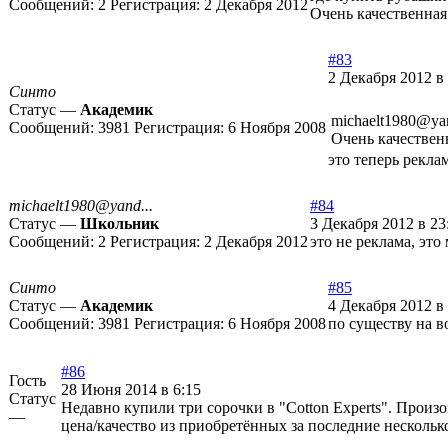
Сообщений:
2
Регистрация:
2 Декабря 2012
Очень качественная 
#83
2 Декабря 2012 в
Синто
Статус —
Академик
michaelt1980@ya
Сообщений:
3981
Регистрация:
6 Ноября 2008
Очень качественн
это теперь рекла
michaelt1980@yand...
#84
Статус —
Школьник
3 Декабря 2012 в 23
Сообщений:
2
Регистрация:
2 Декабря 2012
это не реклама, это
Синто
#85
Статус —
Академик
4 Декабря 2012 в 
Сообщений:
3981
Регистрация:
6 Ноября 2008
по существу на в
#86
Гость
28 Июня 2014 в 6:15
Статус
Недавно купили три сорочки в "Cotton Experts". Произ
—
цена/качество из приобретённых за последние нескольк