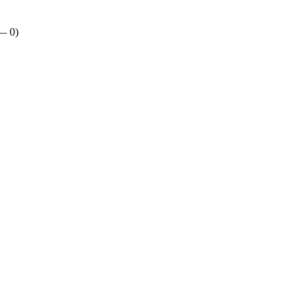
 —
0
)