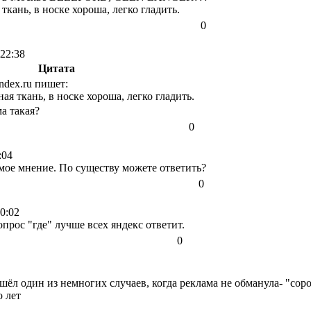
ткань, в носке хороша, легко гладить.
0
 22:38
Цитата
ndex.ru пишет:
ая ткань, в носке хороша, легко гладить.
ма такая?
0
:04
 мое мнение. По существу можете ответить?
0
0:02
опрос "где" лучше всех яндекс ответит.
0
ошёл один из немногих случаев, когда реклама не обманула- "с
о лет