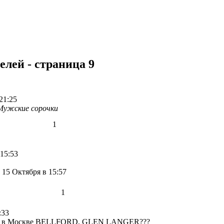
лей - страница 9
21:25
Мужские сорочки
1
 15:53
-
15 Октября в 15:57
1
:33
ки в Москве BELLFORD, GLEN LANGER???