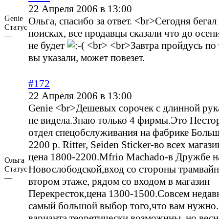
22 Апреля 2006 в 13:00
Genie
Ольга, спасибо за ответ. <br>Сегодня бегал
Статус
поисках, все продавцы сказали что до осен
—
не будет
<br> <br>Завтра пройдусь по 
вы указали, может повезет.
#172
22 Апреля 2006 в 13:00
Genie <br>Дешевых сорочек с длинной рука
не видела.Знаю только 4 фирмы.Это Несто
отдел спецобслуживания на фабрике Больш
2200 р. Ritter, Seiden Sticker-во всех магаз
цена 1800-2200.Mfrio Machado-в Дружбе н
Oльга
Новослободской,вход со стороны трамвайн
Статус
—
втором этаже, рядом со входом в магазин
Перекресток,цена 1300-1500.Совсем недав
самый большой выбор того,что вам нужно
варианта теоретически возможнны, но вес