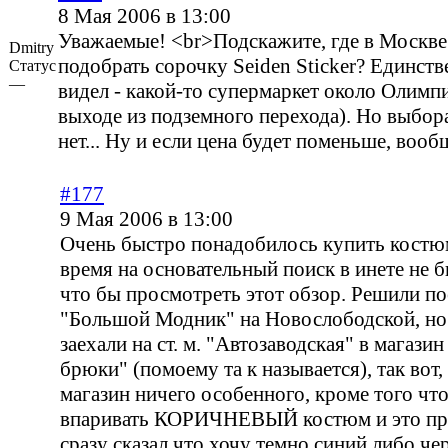
8 Мая 2006 в 13:00
Уважаемые! <br>Подскажите, где в Москв
Dmitry
подобрать сорочку Seiden Sticker? Единств
Статус
—
видел - какой-то супермаркет около Олимп
выходе из подземного перехода). Но выбор
нет... Ну и если цена будет поменьше, воо
#177
9 Мая 2006 в 13:00
Очень быстро понадобилось купить костюм
время на основательный поиск в инете не б
что бы просмотреть этот обзор. Решили по
"Большой Модник" на Новослободской, но
заехали на ст. м. "Автозаводская" в магаз
брюки" (помоему та к называется), так вот,
магазин ничего особенного, кроме того что
впаривать КОРИЧНЕВЫЙ костюм и это при
сразу сказал что хочу темно синий либо че