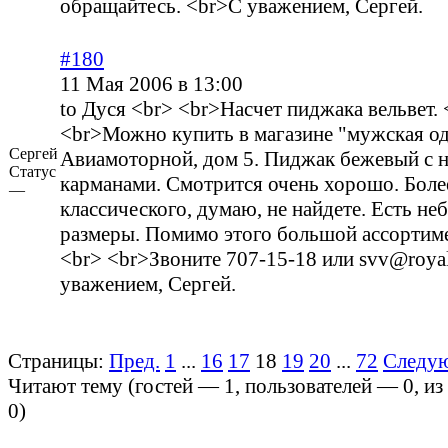
обращайтесь. <br>С уважением, Сергей.
#180
11 Мая 2006 в 13:00
to Дуся <br> <br>Насчет пиджака вельвет. 
<br>Можно купить в магазине "мужская о
Сергей
Авиамоторной, дом 5. Пиджак бежевый с 
Статус
карманами. Смотрится очень хорошо. Боле
—
классического, думаю, не найдете. Есть н
размеры. Помимо этого большой ассортим
<br> <br>Звоните 707-15-18 или svv@royals
уважением, Сергей.
Страницы:
Пред.
1
...
16
17
18
19
20
...
72
Следу
Читают тему (гостей —
1
, пользователей —
0
, и
0
)