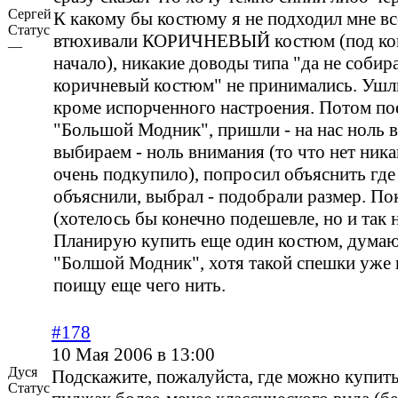
Сергей
К какому бы костюму я не подходил мне вс
Статус
втюхивали КОРИЧНЕВЫЙ костюм (под кон
—
начало), никакие доводы типа "да не собир
коричневый костюм" не принимались. Ушли
кроме испорченного настроения. Потом по
"Большой Модник", пришли - на нас ноль 
выбираем - ноль внимания (то что нет ник
очень подкупило), попросил объяснить где 
объяснили, выбрал - подобрали размер. П
(хотелось бы конечно подешевле, но и так 
Планирую купить еще один костюм, думаю
"Болшой Модник", хотя такой спешки уже н
поищу еще чего нить.
#178
10 Мая 2006 в 13:00
Дуся
Подскажите, пожалуйста, где можно купит
Статус