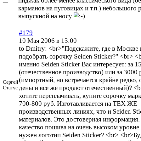
пиджак более-менее классического вида (бе
—
карманов на пуговицах и т.п.) небольшого р
выпускной на носу
#179
10 Мая 2006 в 13:00
to Dmitry: <br>"Подскажите, где в Москве
подобрать сорочку Seiden Sticker?" <br> 
именно Seiden Sticker Вас интересует: за 1
(отечественное производство) или за 3000 
(импортный, но встречается крайне редко, 
Сергей
деньги все же продают отечественный)? <b
Статус
—
хотите переплачивать, купите сорочку марк
700-800 руб. Изготавливается на ТЕХ ЖЕ
производственных линиях, что и Seiden St
материалов. Это достоверная информация. 
качество пошива на очень высоком уровне
нужен логотип Seiden Sticker? <br> <br>Б