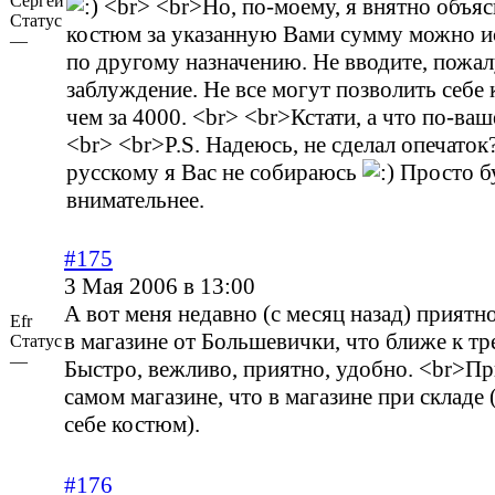
Сергей
<br> <br>Но, по-моему, я внятно объяс
Статус
костюм за указанную Вами сумму можно и
—
по другому назначению. Не вводите, пожал
заблуждение. Не все могут позволить себе
чем за 4000. <br> <br>Кстати, а что по-ва
<br> <br>P.S. Надеюсь, не сделал опечато
русскому я Вас не собираюсь
Просто б
внимательнее.
#175
3 Мая 2006 в 13:00
А вот меня недавно (с месяц назад) приятн
Efr
в магазине от Большевички, что ближе к тр
Статус
—
Быстро, вежливо, приятно, удобно. <br>Пр
самом магазине, что в магазине при складе (
себе костюм).
#176