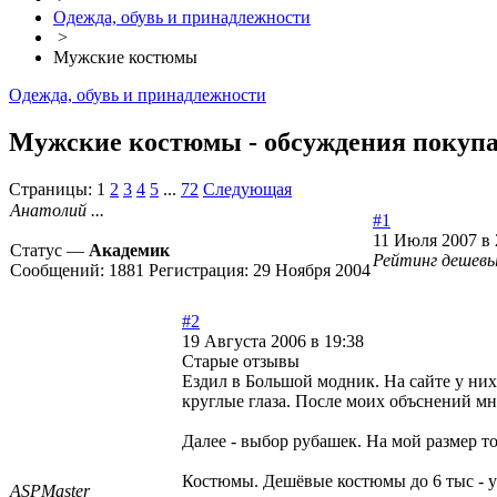
Одежда, обувь и принадлежности
>
Мужские костюмы
Одежда, обувь и принадлежности
Мужские костюмы - обсуждения покупа
Страницы:
1
2
3
4
5
...
72
Следующая
Анатолий ...
#1
11 Июля 2007 в 
Статус —
Академик
Рейтинг дешевы
Сообщений:
1881
Регистрация:
29 Ноября 2004
#2
19 Августа 2006 в 19:38
Старые отзывы
Ездил в Большой модник. На сайте у них 
круглые глаза. После моих объснений м
Далее - выбор рубашек. На мой размер то
Костюмы. Дешёвые костюмы до 6 тыс - уж
ASPMaster