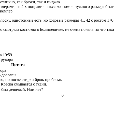
отлично, как брюки, так и пиджак.
змерами, из 4-х понравившихся костюмов нужного размера были 
жемпер.
оску, однотонные есть, но ходовые размеры 41, 42 с ростом 176
 смотрела костюмы в Большевичке, не очень поняла, за что така
в 19:59
Трувора
Цитата
вора
ь доволен.
о, но после стирки брюк проблемы.
 Краска смывается с ткани.
 был дешевый. Или нет?
0