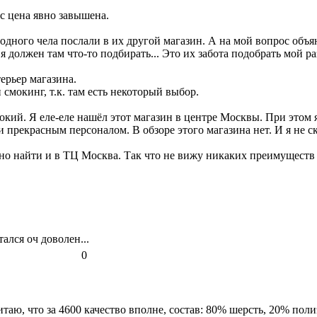
с цена явно завышена.
одного чела послали в их другой магазин. А на мой вопрос объя
 должен там что-то подбирать... Это их забота подобрать мой раз
ерьер магазина.
 смокинг, т.к. там есть некоторый выбор.
окий. Я еле-еле нашёл этот магазин в центре Москвы. При этом я
 прекрасным персоналом. В обзоре этого магазина нет. И я не с
но найти и в ТЦ Москва. Так что не вижу никаких преимуществ 
ался оч доволен...
0
аю, что за 4600 качество вполне, состав: 80% шерсть, 20% поли