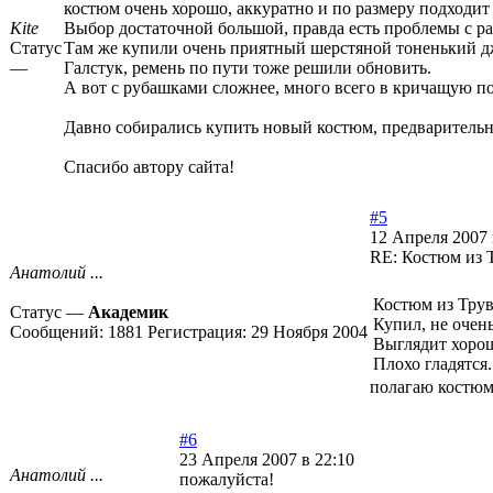
костюм очень хорошо, аккуратно и по размеру подходит 
Kite
Выбор достаточной большой, правда есть проблемы с ра
Статус
Там же купили очень приятный шерстяной тоненький д
—
Галстук, ремень по пути тоже решили обновить.
А вот с рубашками сложнее, много всего в кричащую пол
Давно собирались купить новый костюм, предварительно
Спасибо автору сайта!
#5
12 Апреля 2007 
RE: Костюм из 
Анатолий ...
Костюм из Тру
Статус —
Академик
Купил, не очен
Сообщений:
1881
Регистрация:
29 Ноября 2004
Выглядит хорош
Плохо гладятся.
полагаю костюм
#6
23 Апреля 2007 в 22:10
Анатолий ...
пожалуйста!