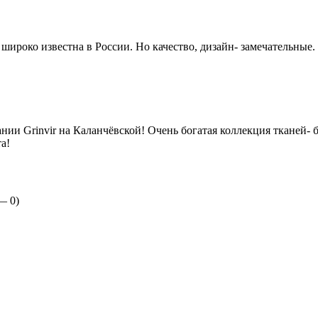
е широко известна в России. Но качество, дизайн- замечательны
ии Grinvir на Каланчёвской! Очень богатая коллекция тканей- б
а!
 —
0
)