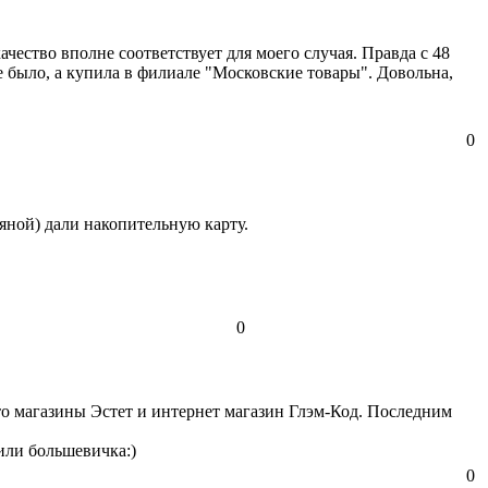
ство вполне соответствует для моего случая. Правда с 48
е было, а купила в филиале "Московские товары". Довольна,
0
яной) дали накопительную карту.
0
о магазины Эстет и интернет магазин Глэм-Код. Последним
(или большевичка:)
0