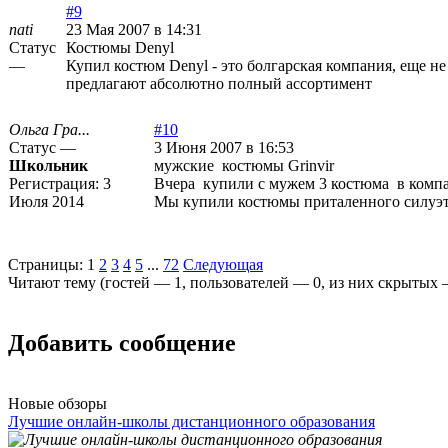
#9
nati
23 Мая 2007 в 14:31
Статус
Костюмы Denyl
—
Купил костюм Denyl - это болгарская компания, еще н
предлагают абсолютно полный ассортимент
Ольга Гра...
#10
Статус —
3 Июня 2007 в 16:53
Школьник
мужские костюмы Grinvir
Регистрация:
3
Вчера купили с мужем 3 костюма в компан
Июля 2014
Мы купили костюмы приталенного силуэт
Страницы:
1
2
3
4
5
...
72
Следующая
Читают тему (гостей —
1
, пользователей —
0
, из них скрытых
Добавить сообщение
Новые обзоры
Лучшие онлайн-школы дистанционного образования