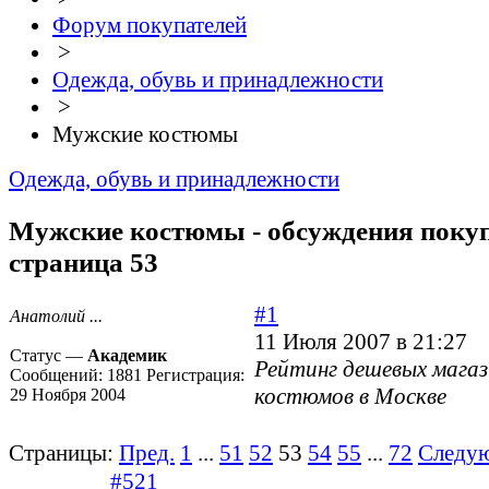
Форум покупателей
>
Одежда, обувь и принадлежности
>
Мужские костюмы
Одежда, обувь и принадлежности
Мужские костюмы - обсуждения покуп
страница 53
#1
Анатолий ...
11 Июля 2007 в 21:27
Статус —
Академик
Рейтинг дешевых мага
Сообщений:
1881
Регистрация:
костюмов в Москве
29 Ноября 2004
Страницы:
Пред.
1
...
51
52
53
54
55
...
72
Следу
#521