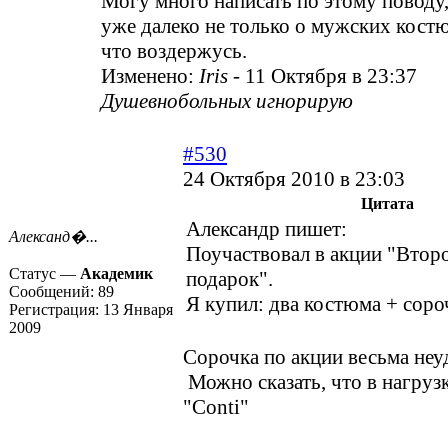
Могу много написать по этому поводу,
уже далеко не только о мужских кост
что воздержусь.
Изменено:
Iris
-
11 Октября в 23:37
Душевнобольных игнорирую
#530
24 Октября 2010 в 23:03
Цитата
Александр пишет:
Александ�...
Поучаствовал в акции "Втор
Статус —
Академик
подарок".
Сообщений:
89
Я купил: два костюма + соро
Регистрация:
13 Января
2009
Сорочка по акции весьма не
Можно сказать, что в нагруз
"Conti"