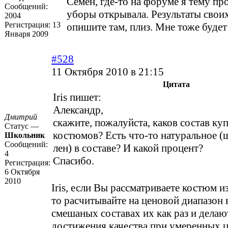
Семён, где-то на форуме я тему пр
Сообщений:
уборы открывала. Результаты свои
2004
Регистрация:
13
опишите там, плиз. Мне тоже будет
Января 2009
#528
11 Октября 2010 в 21:15
Цитата
Iris пишет:
Александр,
Дмитрий
скажите, пожалуйста, каков состав к
Статус —
костюмов? Есть что-то натуральное (ш
Школьник
Сообщений:
лен) в составе? И какой процент?
4
Спасибо.
Регистрация:
6 Октября
2010
Iris, если Вы расcматриваете костюм 
то расчитывайте на ценовой диапазон
смешаных составах их как раз и делаю
достижения качества при умеренных ц