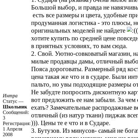
Большой выбор, и правда не навязчив
есть все размеры и цвета, удобные пр
продуманная логистика - это плюсы, 
оригинальных моделей не найдете
хотите купить по средней цене повсе
в приятных условиях, то вам сюда.
2. Свой. Уютно-совковатый магазин, н
милые продавцы дамы, отличный выб
Пояса дороговаты. Размерный ряд кос
цена такая же что и в сударе. Были ин
пальто, но увы подходящие размеры о
Не забудте попросить дисконтную карт
Интра
вот предложить ее нам забыли. За чем
Статус —
ехать? Замечательные распродажные в
Школьник
Сообщений:
отличный (из натур ткани) пиджак всег
3
))). Цены те е что и в Сударе.
Регистрация:
1 Апреля
3. Бутузов. Из минусов- самый не бог
2008