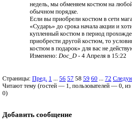
недель, мы обменяем костюм на любой
обычном порядке.
Если вы приобрели костюм в сети маг
«Сударь» до срока начала акции и хот
купленный костюм в период прохожден
приобрести другой костюм, то услови
костюм в подарок» для вас не действу
Изменено:
Doc_D
-
4 Апреля в 15:22
Страницы:
Пред.
1
...
56
57
58
59
60
...
72
Следу
Читают тему (гостей —
1
, пользователей —
0
, и
0
)
Добавить сообщение