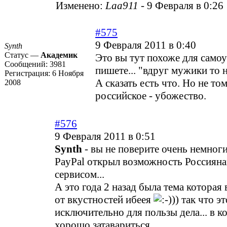
Изменено:
Laa911
-
9 Февраля в 0:26
#575
9 Февраля 2011 в 0:40
Synth
Статус —
Академик
Это вы тут похоже для само
Сообщений:
3981
пишете... "вдруг мужики то н
Регистрация:
6 Ноября
А сказать есть что. Но не том
2008
российское - убожество.
#576
9 Февраля 2011 в 0:51
Synth
- вы не поверите очень немног
PayPal открыл возможность Россияна
сервисом...
А это года 2 назад была тема которая 
от вкустностей ибеея
)) так что эт
исключительно для пользы дела... в к
хорошо затавариться..