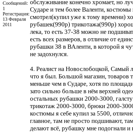
обслуживание конечно хромает, но лу
Сообщений:
1
Сударе и тем более Валенти, костюмы 
Регистрация:
смотрел(купил уже к тому времени) 
13 Февраля
рубашек(990р) трикотажа(990р) хорош
2011
лека, то есть 37-38 можно не подшива
есть всех размеров, в отличие от един
рубашки 38 в ВАленти, в которой я чу
не задохнулся.
4. Реалист на Новослобоцкой, Самый 
что я был. Большой магазин, товаров 
меньше чем в Сударе, хотя по площад
зато сильно больше в нём верхней од
остальных рубашки 2000-3000, галсту
трикотаж 2000-3000, брюки 2000-3000
костюмы я себе купил за 5500, отлично
главное, там не просто подшивают, та
делают всё, рубашку мне подогнали и 