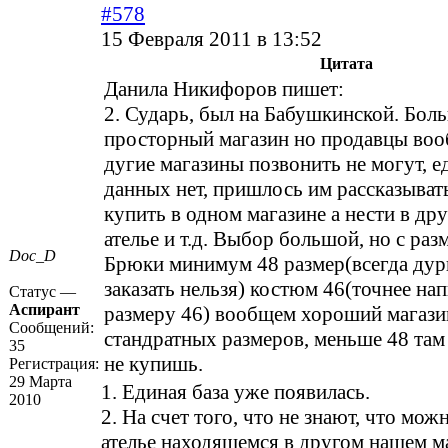
#578
15 Февраля 2011 в 13:52
Цитата
Данила Никифоров пишет:
2. Сударь, был на Бабушкинской. Бол
просторный магазин но продавцы вооб
дугие магазины позвонить не могут, е
данных нет, пришлось им рассказыват
купить в одном магазине а нести в дру
ателье и т.д. Выбор большой, но с раз
Doc_D
Брюки минимум 48 размер(всегда дург
заказать нельзя) костюм 46(точнее на
Статус —
Аспирант
размеру 46) вообщем хороший магази
Сообщений:
стандратных размеров, меньше 48 там
35
не купишь.
Регистрация:
29 Марта
1. Единая база уже появилась.
2010
2. На счет того, что не знают, что мо
ателье находящемся в другом нашем м