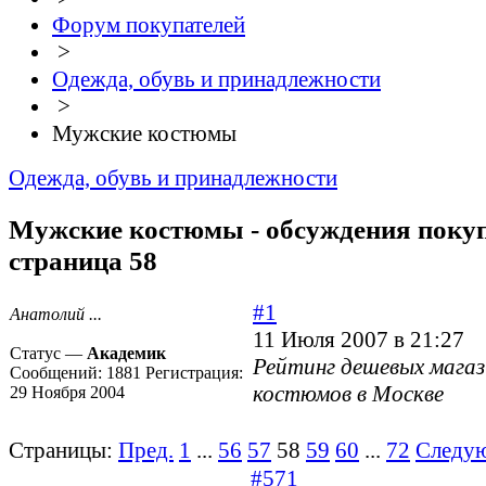
Форум покупателей
>
Одежда, обувь и принадлежности
>
Мужские костюмы
Одежда, обувь и принадлежности
Мужские костюмы - обсуждения покуп
страница 58
#1
Анатолий ...
11 Июля 2007 в 21:27
Статус —
Академик
Рейтинг дешевых мага
Сообщений:
1881
Регистрация:
костюмов в Москве
29 Ноября 2004
Страницы:
Пред.
1
...
56
57
58
59
60
...
72
Следу
#571