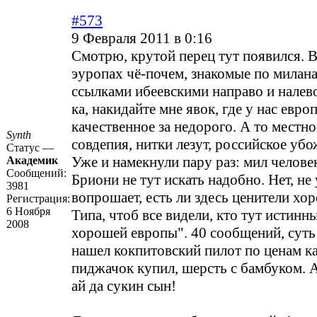
#573
9 Февраля 2011 в 0:16
Смотрю, крутой перец тут появился. Вс
эуропах чё-почем, знакомые по милан
ссылками ибеевскими направо и налево.
ка, накидайте мне явок, где у нас евро
качественное за недорого. А то местное
Synth
совдепия, нитки лезут, российское убо
Статус —
Уже и намекнули пару раз: мил челове
Академик
Сообщений:
Бриони не тут искать надобно. Нет, не 
3981
вопрошает, есть ли здесь ценители хо
Регистрация:
6 Ноября
Типа, чтоб все видели, кто тут истинн
2008
хорошей европы". 40 сообщений, суть 
нашел кокпитовский пилот по ценам ка
пиджачок купил, шерсть с бамбуком. 
ай да сукин сын!