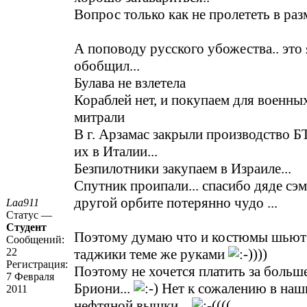
Вопрос только как не пролететь в разм
А поповоду русского убожества.. это
обобщил...
Булава не взлетела
Кораблей нет, и покупаем для военны
митрали
В г. Арзамас закрыли производство Б
их в Италии...
Безпилотники закупаем в Израиле...
Спутник проипали... спасибо дяде сэ
другой орбите потерянно чудо ...
Laa911
Статус —
Студент
Поэтому думаю что и костюмы шьют у
Сообщений:
22
таджики теме же руками
)))
Регистрация:
Поэтому не хочется платить за больше
7 Февраля
Бриони...
Нет к сожалению в наш
2011
нефтяной вышки...
(((