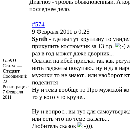
Диагноз - тролль обыкновенный. А кор
последнее дело.
#574
9 Февраля 2011 в 0:25
Synth
- где вы тут крутизну то увиде
прикупить костюмчик за 13 т.р.
а
раз в год может даже дворник...
Ссылки на ибей прислал так как регу
Laa911
Статус —
нить гаджеты покупаю.. ну и для наро
Студент
мужики то не знают.. или наоборот к
Сообщений:
22
поделится
Регистрация:
Ну и тема вообще то Про мужской кос
7 Февраля
то у кого что круче..
2011
Ну и вопрос.. вы тут для самоутверж
или есть что по теме сказать...
Любитель сказок
)).