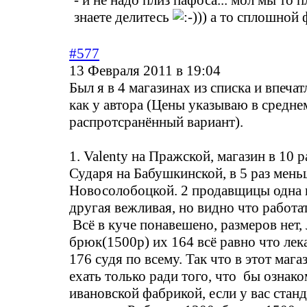
- и не надо плиз пафоса... мол мы то п
знаете делитесь
)) а то сплошной ф
#577
13 Февраля 2011 в 19:04
Был я в 4 магазинах из списка и впечат
как у автора (Цены указываю в средне
распротсранённый вариант).
1. Valenty на Пражской, магазин в 10 
Сударя на Бабушкинской, в 5 раз мень
Новосолобоцкой. 2 продавщицы одна 
другая вежливая, но видно что работат
Всё в куче понавешено, размеров нет,
брюк(1500р) их 164 всё равно что лек
176 судя по всему. Так что в этот маг
ехать только ради того, что бы ознако
ивановской фабрикой, если у вас стан