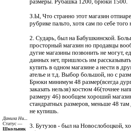
размеры. Рубашка 1200, брюки 1500.
З.Ы, Что странно этот магазин отпиаре
рубрике пальто, хотя сам по себе того 
2. Сударь, был на Бабушкинской. Бол
просторный магазин но продавцы вооб
дугие магазины позвонить не могут, е
данных нет, пришлось им рассказыват
купить в одном магазине а нести в дру
ателье и т.д. Выбор большой, но с раз
Брюки минимум 48 размер(всегда дурги
заказать нельзя) костюм 46(точнее нап
размеру 46) вообщем хороший магази
стандратных размеров, меньше 48 там
не купишь.
Данила Ни...
Статус —
3. Бутузов - был на Новослобоцкой, х
Школьник