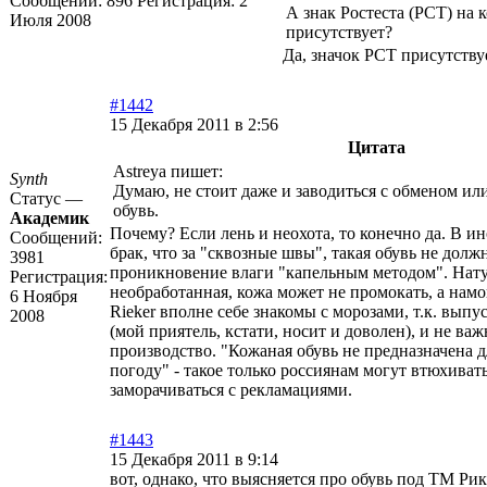
Сообщений:
896
Регистрация:
2
А знак Ростеста (РСТ) на к
Июля 2008
присутствует?
Да, значок РСТ присутству
#1442
15 Декабря 2011 в 2:56
Цитата
Astreya пишет:
Synth
Думаю, не стоит даже и заводиться с обменом ил
Статус —
обувь.
Академик
Почему? Если лень и неохота, то конечно да. В и
Сообщений:
брак, что за "сквозные швы", такая обувь не долж
3981
проникновение влаги "капельным методом". Нату
Регистрация:
необработанная, кожа может не промокать, а намо
6 Ноября
Rieker вполне себе знакомы с морозами, т.к. выпу
2008
(мой приятель, кстати, носит и доволен), и не важ
производство. "Кожаная обувь не предназначена 
погоду" - такое только россиянам могут втюхивать
заморачиваться с рекламациями.
#1443
15 Декабря 2011 в 9:14
вот, однако, что выясняется про обувь под ТМ Р