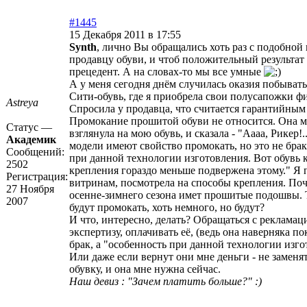
#1445
15 Декабря 2011 в 17:55
Synth
, лично Вы обращались хоть раз с подобной
продавцу обуви, и чтоб положительный результа
прецедент. А на словах-то мы все умные
А у меня сегодня днём случилась оказия побывать
Сити-обувь, где я приобрела свои полусапожки ф
Astreya
Спросила у продавца, что считается гарантийным
Промокание прошитой обуви не относится. Она м
Статус —
взглянула на мою обувь, и сказала - "Аааа, Рикер!
Академик
модели имеют свойство промокать, но это не брак
Сообщений:
при данной технологии изготовления. Вот обувь 
2502
крепления гораздо меньше подвержена этому." Я 
Регистрация:
витринам, посмотрела на способы крепления. Поч
27 Ноября
осенне-зимнего сезона имет прошитые подошвы. Т
2007
будут промокать, хоть немного, но будут?
И что, интересно, делать? Обращаться с рекламац
экспертизу, оплачивать её, (ведь она наверняка по
брак, а "особенность при данной технологии изг
Или даже если вернут они мне деньги - не замен
обувку, и она мне нужна сейчас.
Наш девиз : "Зачем платить больше?" :)