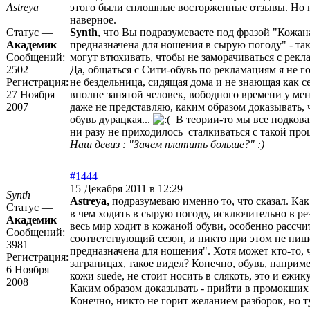
Astreya
этого были сплошные восторженные отзывы. Но н
наверное.
Статус —
Synth
, что Вы подразумеваете под фразой "Кожан
Академик
предназначена для ношения в сырую погоду" - так
Сообщений:
могут втюхивать, чтобы не заморачиваться с рекл
2502
Да, общаться с Сити-обувь по рекламациям я не го
Регистрация:
не бездельница, сидящая дома и не знающая как се
27 Ноября
вполне занятой человек, вободного времени у меня
2007
даже не представляю, каким образом доказывать, ч
обувь дурацкая...
В теории-то мы все подкова
ни разу не приходилось сталкиваться с такой про
Наш девиз : "Зачем платить больше?" :)
#1444
15 Декабря 2011 в 12:29
Synth
Astreya,
подразумеваю именно то, что сказал. Ка
Статус —
в чем ходить в сырую погоду, исключительно в р
Академик
весь мир ходит в кожаной обуви, особенно рассчи
Сообщений:
соответствующий сезон, и никто при этом не пише
3981
предназначена для ношения". Хотя может кто-то,
Регистрация:
заграницах, такое видел? Конечно, обувь, наприме
6 Ноября
кожи suede, не стоит носить в слякоть, это и ежик
2008
Каким образом доказывать - прийти в промокших 
Конечно, никто не горит желанием разборок, но т