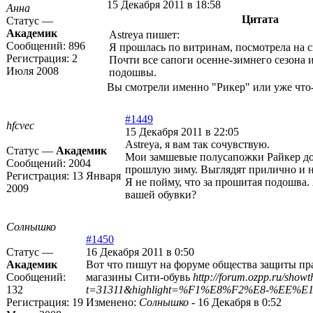
15 Декабря 2011 в 18:58
Анна
Цитата
Статус —
Академик
Astreya пишет:
Сообщений:
896
Я прошлась по витринам, посмотрела на 
Регистрация:
2
Почти все сапоги осенне-зимнего сезона
Июля 2008
подошвы.
Вы смотрели именно "Рикер" или уже что-
#1449
hfcvec
15 Декабря 2011 в 22:05
Astreya, я вам так сочувствую.
Статус —
Академик
Мои замшевые полусапожки Райкер д
Сообщений:
2004
прошлую зиму. Выглядят прилично и н
Регистрация:
13 Января
Я не пойму, что за прошитая подошва
2009
вашей обувки?
Солнышко
#1450
Статус —
16 Декабря 2011 в 0:50
Академик
Вот что пишут на форуме общества защиты пр
Сообщений:
магазины Сити-обувь
http://forum.ozpp.ru/show
132
t=31311&highlight=%F1%E8%F2%E8-%EE%
Регистрация:
19
Изменено:
Солнышко
-
16 Декабря в 0:52