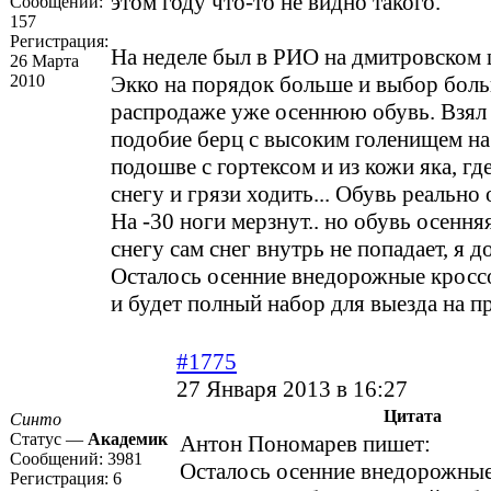
этом году что-то не видно такого.
Сообщений:
157
Регистрация:
На неделе был в РИО на дмитровском 
26 Марта
2010
Экко на порядок больше и выбор боль
распродаже уже осеннюю обувь. Взял 
подобие берц с высоким голенищем н
подошве с гортексом и из кожи яка, где-
снегу и грязи ходить... Обувь реально
На -30 ноги мерзнут.. но обувь осенняя
снегу сам снег внутрь не попадает, я д
Осталось осенние внедорожные кросс
и будет полный набор для выезда на 
#1775
27 Января 2013 в 16:27
Цитата
Синто
Статус —
Академик
Антон Пономарев пишет:
Сообщений:
3981
Осталось осенние внедорожные
Регистрация:
6