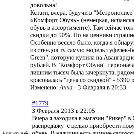
довольна!
Кстати, вчера, будучи в "Метрополисе"
«Комфорт Обувь» (немецкая, испанска
обувь в ассортименте). Там сейчас тож
скидки до 50%. Но на ценники страшно
Особенно весело было, когда я обнар
из стендов ту самую модель туфелек-б
Green", которую купила на Авангардн
рублей. В "Комфорт Обуви" первоначал
лишним тысяч была зачеркнута, рядом
красовалась "цена со скидкой" - 5390 
Изменено:
Анна
-
3 Февраля в 20:33
#1779
3 Февраля 2013 в 22:05
Вчера я заходила в магазин "Рикер" в
распродажу с целью приобрести но
обувь. В наличии есть зимние сапожк
Екатерин�...