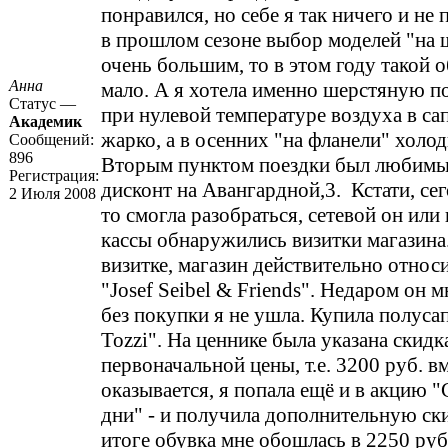
понравился, но себе я так ничего и не 
в прошлом сезоне выбор моделей "на 
очень большим, то в этом году такой 
Анна
мало. А я хотела именно шерстяную по
Статус —
при нулевой температуре воздуха в са
Академик
жарко, а в осенних "на фланели" холод
Сообщений:
896
Вторым пунктом поездки был любимы
Регистрация:
дисконт на Авангардной,3. Кстати, сег
2 Июля 2008
то смогла разобраться, сетевой он или 
кассы обнаружились визитки магазина
визитке, магазин действительно относи
"Josef Seibel & Friends". Недаром он м
без покупки я не ушла. Купила полус
Tozzi". На ценнике была указана скидк
первоначальной цены, т.е. 3200 руб. в
оказывается, я попала ещё и в акцию 
дни" - и получила дополнительную ск
итоге обувка мне обошлась в 2250 руб 