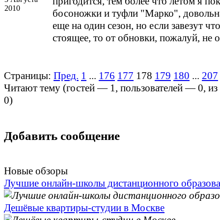
пригодится, тем более что летом я по
2010
босоножки и туфли "Марко", довольн
еще на один сезон, но если завезут чт
стоящее, то от обновки, пожалуй, не 
Страницы:
Пред.
1
...
176
177
178
179
180
...
207
Читают тему (гостей —
1
, пользователей —
0
, и
0
)
Добавить сообщение
Новые обзоры
Лучшие онлайн-школы дистанционного образов
Дешёвые квартиры-студии в Москве