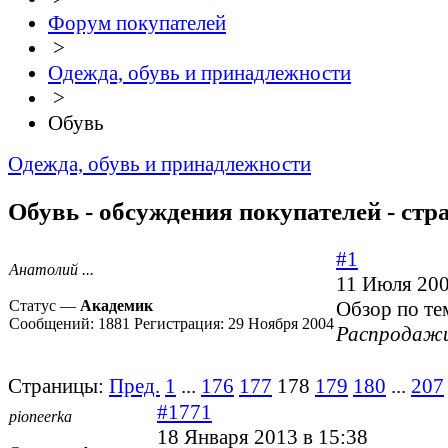
Форум покупателей
>
Одежда, обувь и принадлежности
>
Обувь
Одежда, обувь и принадлежности
Обувь - обсуждения покупателей - стр
#1
Анатолий ...
11 Июля 200
Статус —
Академик
Обзор по те
Сообщений:
1881
Регистрация:
29 Ноября 2004
Распродажи
Страницы:
Пред.
1
...
176
177
178
179
180
...
207
#1771
pioneerka
18 Января 2013 в 15:38