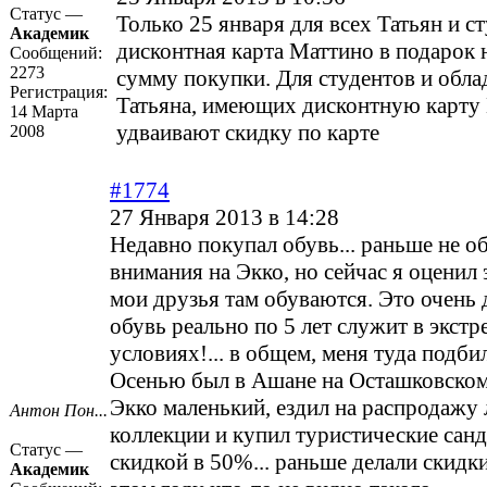
Статус —
Только 25 января для всех Татьян и с
Академик
дисконтная карта Маттино в подарок
Сообщений:
2273
сумму покупки. Для студентов и обла
Регистрация:
Татьяна, имеющих дисконтную карту
14 Марта
удваивают скидку по карте
2008
#1774
27 Января 2013 в 14:28
Недавно покупал обувь... раньше не о
внимания на Экко, но сейчас я оценил 
мои друзья там обуваются. Это очень 
обувь реально по 5 лет служит в экст
условиях!... в общем, меня туда подби
Осенью был в Ашане на Осташковском
Экко маленький, ездил на распродажу 
Антон Пон...
коллекции и купил туристические санд
Статус —
скидкой в 50%... раньше делали скидк
Академик