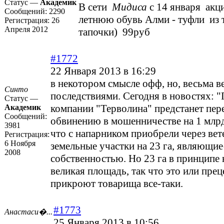
Статус —
Академик
В сети
Мидиса
с 14 января акц
Сообщений:
2290
летнюю обувь Алми - туфли из т
Регистрация:
26
Апреля 2012
тапочки) 99руб
#1772
22 Января 2013 в 16:29
в некотором смысле офф, но, весьма в
Синто
последствиями. Сегодня в новостях: "
Статус —
компании "Терволина" предстанет пер
Академик
Сообщений:
обвинению в мошенничестве на 1 млрд 
3981
что с напарником приобрели через вет
Регистрация:
6 Ноября
земельные участки на 23 га, являющи
2008
собственностью. Но 23 га в принципе 
великая площадь, так что это или прец
прикроют товарища все-таки.
#1773
Анастаси�...
25 Января 2013 в 10:56