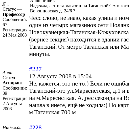
Annn пишет:
Д...
Надежда, а что за магазин на Таганской? Это кот
Статус —
Воронцовская д. 24/6 ?
Профессор
Чесс слово, не знаю, какая улица и ном
Сообщений:
один из четырх магазинов сети Полянк
67
Регистрация:
Новокузнецкая-Таганская-Кожуховска
24 Мая 2008
(вернее секция) находится в здании га
Таганский. От метро Таганская или Ма
минуты.
#227
Annn
12 Августа 2008 в 15:04
Статус —
Не, кажется, это не то:) Если не ошиб
Аспирант
Сообщений:
Таганский-это ул.Марксистская, д.1 и
39
на м.Марксисткая. Адрес секонда на 
Регистрация:
2 Августа
нашла в инете, ещё не ходила:) По карт
2008
м.Таганская 700 м.
#228
Надежда