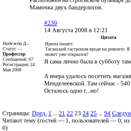
Расположен на строгиском бульваре до
Мамочка двух бандерлогов.
#230
14 Августа 2008 в 12:21
Цитата
Надежда Д...
Ирина пишет:
Статус —
Таганский гастроном вроде на ремонте. Я 
Профессор
может уже открылся?
Сообщений:
67
Я сама лично была в субботу там
Регистрация:
24
Мая 2008
А вчера удалось посетить магази
Менделеевской. Там сейчас - 540 
Осталось одно г...но!
Страницы:
Пред.
1
...
21
22
23
24
25
...
94
Следу
Читают тему (гостей —
1
, пользователей —
0
, и
0
)