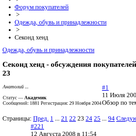
Форум покупателей
>
Одежда, обувь и принадлежности
>
Секонд хенд
Одежда, обувь и принадлежности
Секонд хенд - обсуждения покупателей
23
#1
Анатолий ...
11 Июля 200
Статус —
Академик
Обзор по те
Сообщений:
1881
Регистрация:
29 Ноября 2004
Страницы:
Пред.
1
...
21
22
23
24
25
...
94
Следу
#221
12 Августа 2008 в 11:54