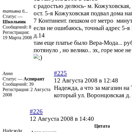
с радостью делюсь- м. Кожуховская,
татьяна б...
ост. 5-я Кожуховская подвал дома на
Статус —
7 Континент. пешком от метро минут
Школьник
Сообщений:
8
если не ошибаюсь, точный адрес 5-я
Регистрация:
д.14
19 Марта 2008
там еще платье было Вера-Мода... ру
потянуло , но велико.. эх, горе мое не
#225
Annn
Статус —
Аспирант
12 Августа 2008 в 12:48
Сообщений:
39
Надежда, а что за магазин на
Регистрация:
2 Августа
который ул. Воронцовская д. 
2008
#226
12 Августа 2008 в 14:40
Цитата
Надежда