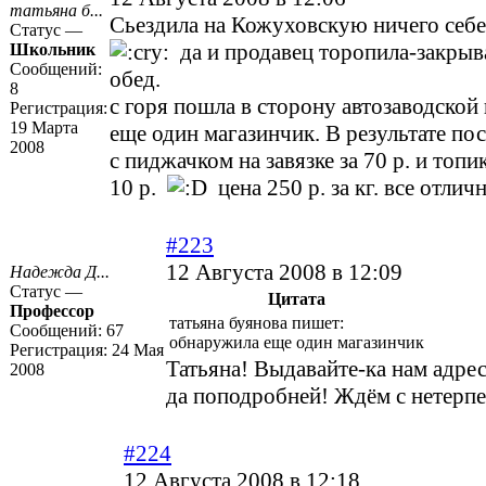
татьяна б...
Сьездила на Кожуховскую ничего себ
Статус —
да и продавец торопила-закрыва
Школьник
Сообщений:
обед.
8
с горя пошла в сторону автозаводской
Регистрация:
19 Марта
еще один магазинчик. В результате п
2008
с пиджачком на завязке за 70 р. и топ
10 р.
цена 250 р. за кг. все отлич
#223
12 Августа 2008 в 12:09
Надежда Д...
Статус —
Цитата
Профессор
татьяна буянова пишет:
Сообщений:
67
обнаружила еще один магазинчик
Регистрация:
24 Мая
Татьяна! Выдавайте-ка нам адрес
2008
да поподробней! Ждём с нетерп
#224
12 Августа 2008 в 12:18