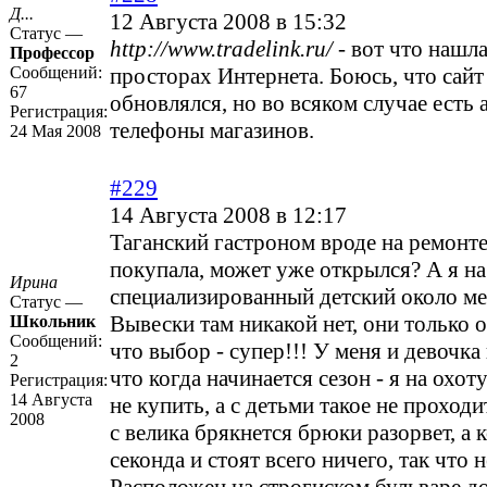
Д...
12 Августа 2008 в 15:32
Статус —
http://www.tradelink.ru/
- вот что нашл
Профессор
Сообщений:
просторах Интернета. Боюсь, что сайт
67
обновлялся, но во всяком случае есть 
Регистрация:
телефоны магазинов.
24 Мая 2008
#229
14 Августа 2008 в 12:17
Таганский гастроном вроде на ремонте
покупала, может уже открылся? А я на
Ирина
специализированный детский около ме
Статус —
Вывески там никакой нет, они только 
Школьник
Сообщений:
что выбор - супер!!! У меня и девочка 
2
что когда начинается сезон - я на охот
Регистрация:
14 Августа
не купить, а с детьми такое не проходит
2008
с велика брякнется брюки разорвет, а к
секонда и стоят всего ничего, так что 