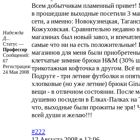
Всем добытчикам пламенный привет! 
в прошедшие выходные посетили 3 ма
сети, а именно: Новокузнецкая, Таганс
Кожуховская. Сравнительно недавно в
Надежда
магазинах был новый завоз, и впечатлен
Д...
самые что ни на есть положительные! 
Статус —
Профессор
магазинов для меня были приобретены
Сообщений:
клетчатые зимние брюки H&M (30% ше
67
Регистрация:
трикотажная кофточка в другом. Всё вм
24 Мая 2008
Подруге - три летние футболки и опят
хлопковые (но уже летние) брюки Gina
вещи - в отличном состоянии. После м
душевно посидели в Ёлках-Палках на Т
что, выходные были прожиты не зря! Ч
всей души и желаю!!!
#222
12 Августа 2008 в 12:06