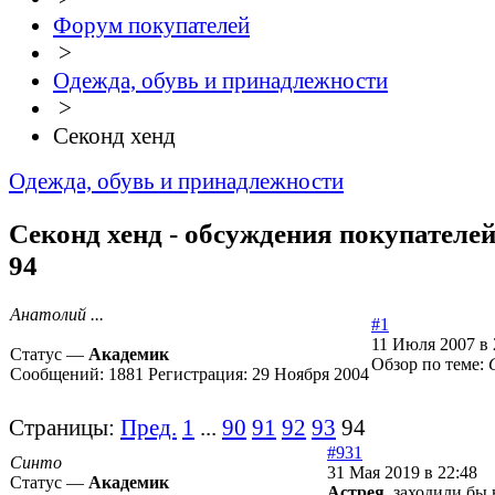
Форум покупателей
>
Одежда, обувь и принадлежности
>
Секонд хенд
Одежда, обувь и принадлежности
Секонд хенд - обсуждения покупателей
94
Анатолий ...
#1
11 Июля 2007 в 
Статус —
Академик
Обзор по теме:
Сообщений:
1881
Регистрация:
29 Ноября 2004
Страницы:
Пред.
1
...
90
91
92
93
94
#931
Синто
31 Мая 2019 в 22:48
Статус —
Академик
Астрея
, заходили бы 