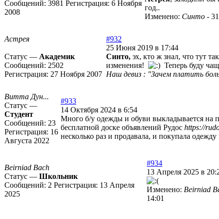
Сообщений:
3981
Регистрация:
6 Ноября
год..
2008
Изменено:
Синто
-
31
Астрея
#932
25 Июня 2019 в 17:44
Статус —
Академик
Синто,
эх, кто ж знал, что тут т
Сообщений:
2502
изменения!
Теперь буду чащ
Регистрация:
27 Ноября 2007
Наш девиз : "Зачем платить боль
Витта Дун...
#933
Статус —
14 Октября 2024 в 6:54
Студент
Много б/у одежды и обуви выкладывается на 
Сообщений:
23
бесплатной доске объявлений Рудос
https://rud
Регистрация:
16
несколько раз и продавала, и покупала одежду
Августа 2022
#934
Beirniad Bach
13 Апреля 2025 в 20:
Статус —
Школьник
Сообщений:
2
Регистрация:
13 Апреля
Изменено:
Beirniad B
2025
14:01