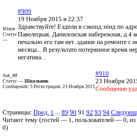
#909
19 Ноября 2015 в 22:37
Здравствуйте! Ездили в сэконд хенд по адре
Юлия
Павелецкая, Даниловская набережная, д.4 к
Статус
—
печально его там нет .здание на ремонте с 
месяца... В результате потерянное время н
негатива. .
#910
Sok_88
23 Ноября 201
Статус —
Школьник
Сообщений:
5
Регистрация:
23 Ноября 2015
Cообщение уда
Страницы:
Пред.
1
...
89
90
91
92
93
94
Следующ
Читают тему (гостей —
1
, пользователей —
0
, и
0
)