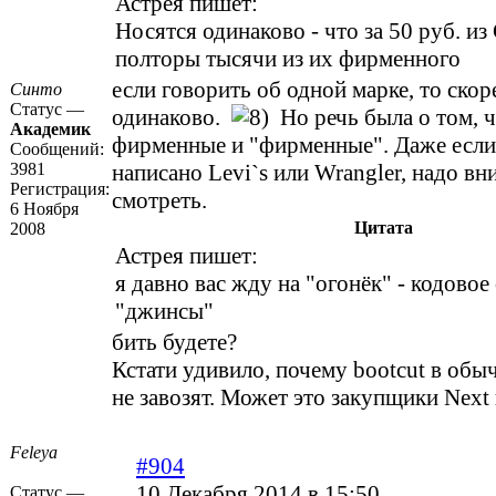
Астрея пишет:
Носятся одинаково - что за 50 руб. из 
полторы тысячи из их фирменного
если говорить об одной марке, то скор
Синто
Статус —
одинаково.
Но речь была о том, 
Академик
фирменные и "фирменные". Даже если
Сообщений:
3981
написано Levi`s или Wrangler, надо вн
Регистрация:
смотреть.
6 Ноября
Цитата
2008
Астрея пишет:
я давно вас жду на "огонёк" - кодовое
"джинсы"
бить будете?
Кстати удивило, почему bootcut в об
не завозят. Может это закупщики Next
Feleya
#904
10 Декабря 2014 в 15:50
Статус —