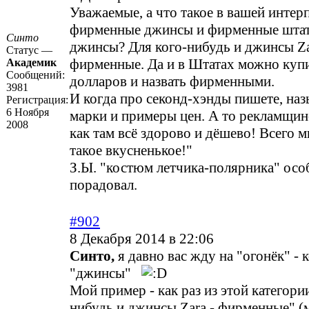
Уважаемые, а что такое в вашей интер
фирменные джинсы и фирменные штат
Синто
джинсы? Для кого-нибудь и джинсы Za
Статус —
фирменные. Да и в Штатах можно купи
Академик
Сообщений:
долларов и назвать фирменными.
3981
И когда про секонд-хэнды пишете, наз
Регистрация:
6 Ноября
марки и примеры цен. А то рекламщино
2008
как там всё здорово и дёшево! Всего м
такое вкусненькое!"
З.Ы. "костюм летчика-полярника" осо
порадовал.
#902
8 Декабря 2014 в 22:06
Синто,
я давно вас жду на "огонёк" - 
"джинсы"
Мой пример - как раз из этой категори
нибудь и джинсы Zara - фирменные" (м