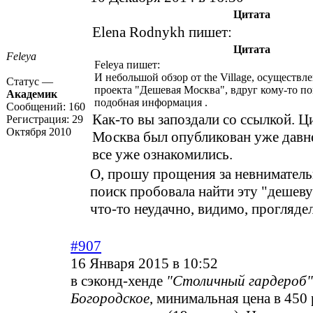
Цитата
Elena Rodnykh пишет:
Цитата
Feleya
Feleya пишет:
И небольшой обзор от the Village, осуществл
Статус —
проекта "Дешевая Москва", вдруг кому-то п
Академик
подобная информация .
Сообщений:
160
Как-то вы запоздали со ссылкой. 
Регистрация:
29
Октября 2010
Москва был опубликован уже давн
все уже ознакомились.
О, прошу прощения за невнимательн
поиск пробовала найти эту "дешев
что-то неудачно, видимо, проглядела
#907
16 Января 2015 в 10:52
в сэконд-хенде
"Столичный гардероб"
Богородское
, минимальная цена в 450 