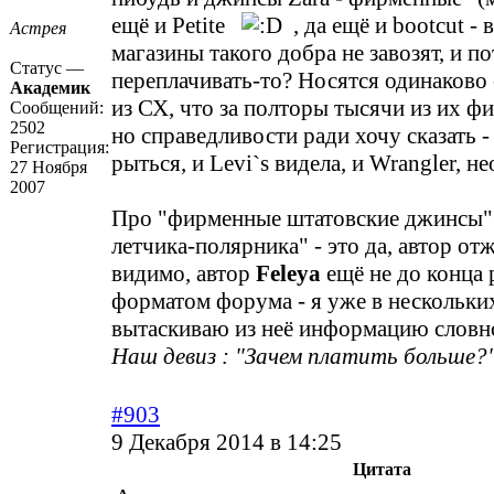
ещё и Petite
, да ещё и bootcut -
Астрея
магазины такого добра не завозят, и по
Статус —
переплачивать-то? Носятся одинаково -
Академик
из СХ, что за полторы тысячи из их фи
Сообщений:
2502
но справедливости ради хочу сказать -
Регистрация:
рыться, и Levi`s видела, и Wrangler, н
27 Ноября
2007
Про "фирменные штатовские джинсы"
летчика-полярника" - это да, автор от
видимо, автор
Feleya
ещё не до конца 
форматом форума - я уже в нескольки
вытаскиваю из неё информацию словн
Наш девиз : "Зачем платить больше?"
#903
9 Декабря 2014 в 14:25
Цитата