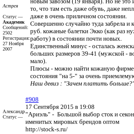
новым завозом (19 января). Но не это 
Астрея
то, что там есть даже обувь, даже неп
даже в очень приличном состоянии.
Статус —
Академик
Совершенно случайно туда забрела и к
Сообщений:
руб. кожаные балетки Экко (как раз н
2502
работу) в состоянии почти новых.
Регистрация:
27 Ноября
Единственный минус - осталась женск
2007
больших размеров 39-41 (мужской - в
мало).
Плюсы - можно найти кожаную фирме
состояния "на 5-" за очень приемлему
Наш девиз : "Зачем платить больше?"
#908
17 Сентября 2015 в 19:08
Александр
"Ариэль" - Большой выбор сток и секо
Статус —
именитых мировых брендов оптом
http://stock-s.ru/