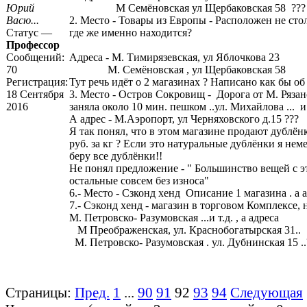
Юрий
М Семёновская ул Щербаковская 58 ???
Васю...
2. Место - Товары из Европы - Расположен не столь 
Статус —
где же именно находится?
Профессор
Сообщений:
Адреса - М. Тимирязевская, ул Яблочкова 23
70
М. Семёновская , ул Щербаковская 58
Регистрация:
Тут речь идёт о 2 магазинах ? Написано как бы о
18 Сентября
3. Место - Остров Сокровищ - Дорога от М. Ряза
2016
заняла около 10 мин. пешком ..ул. Михайлова ... и 
А адрес - М.Аэропорт, ул Черняховского д.15 ???
Я так понял, что в этом магазине продают дублёнк
руб. за кг ? Если это натуральные дублёнки я не
беру все дублёнки!!
Не понял предложение - " Большинство вещей с э
остальные совсем без износа"
6.- Место - Сзконд хенд Описание 1 магазина . а а
7.- Сэконд хенд - магазин в торговом Комплексе,
М. Петровско- Разумовская ...и т.д. , а адреса
М Преображенская, ул. Краснобогатырская 31..
М. Петровско- Разумовская . ул. Дубнинская 15 ..
Страницы:
Пред.
1
...
90
91
92
93
94
Следующая