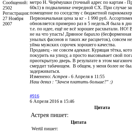
метро Н. Черёмушки (точный адрес по картам - П
Сообщений:
60к1) в подвальчике очередной СХ. При случае з
2502
помещение по соседству с бюджетной парикмахер
Регистрация:
Первоначальная цена за кг - 1 990 руб. Ассортим
27 Ноября
обновляется примерно раз в 5 недель.Я была в дн
2007
т.е. по идее, ещё не всё хорошее расхватали. НО!
не на что упасть! Дрянное барахло (бесформенная
унылых фасонов и таких же расцветок), совсем не
уйма мужских сорочек хорошего качества.
Продавец - не совсем адекват. Курящая тётка, кот
покурить на улицу, а просто высовывает свой по
приоткрытую дверь. В результате в этом магазинч
смердит табачищем. В общем, у меня более не бы
задерживаться.
Изменено:
Астрея
-
6 Апреля в 11:55
Наш девиз : "Зачем платить больше?" :)
#916
6 Апреля 2016 в 15:46
Цитата
Астрея пишет:
Цитата
Wertil пишет: