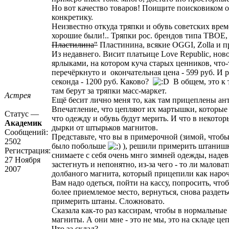
Но вот качество товаров! Поищите поисковиком о
конкретику.
Неизвестно откуда тряпки и обувь советских врем
хорошие были!.. Тряпки рос. брендов типа ТВОЕ
Пластилина"
Пластинина, всякие OGGI, Zolla и п
Из недавнего. Висит платьице Love Republic, нов
ярлыками, на котором куча старых ценников, что-
перечёркнуто и окончательная цена - 599 руб. И 
секонда - 1200 руб. Каково?
В общем, это к 
там берут за тряпки масс-маркет.
Астрея
Ещё бесит лично меня то, как там прицеплены а
Впечатление, что цепляют их мартышки, которые
Статус —
что одежду и обувь будут мерить. И что в некото
Академик
дырки от штырьков магнитов.
Сообщений:
Представьте, что вы в примерочной (зимой, чтоб
2502
было побольше
), решили примерить штанишк
Регистрация:
снимаете с себя очень мнго зимней одежды, надев
27 Ноября
застегнуть и непонятно, из-за чего - то ли маловат
2007
долбаного магнита, который прицепили как нарочн
Вам надо одеться, пойти на кассу, попросить, что
более приемлемое место, вернуться, снова раздеть
примерить штаны. Сложновато.
Сказала как-то раз кассирам, чтобы в нормальные
магниты. А они мне - это не мы, это на складе цеп
Что за склад?