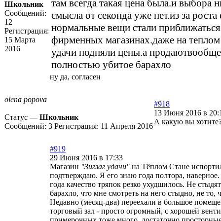
там всегда такая цена была.и выбора 
Школьник
Сообщений:
смысла от секонда уже нет.из за роста
12
нормальные вещи стали приближаться
Регистрация:
фирменных магазинах.даже на теплом с
15 Марта
2016
удачи подняли цены.а продаютвообще
полностью убитое барахло
ну да, согласен
olena popova
#918
13 Июня 2016 в 20:
Статус —
Школьник
А какую вы хотите
Сообщений:
3
Регистрация:
11 Апреля 2016
#919
29 Июня 2016 в 17:33
Магазин
"Зигзаг удачи"
на Тёплом Стане испортил
подтверждаю. Я его знаю года полтора, наверное
года качество тряпок резко ухудшилось. Не стыдя
барахло, что мне смотреть на него стыдно, не то, 
Недавно (месяц-два) переехали в большое помещен
торговый зал - просто огромный, с хорошей вент
примерочных тоже много, достаточно просторные