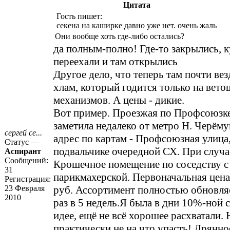
Цитата
Гость пишет:
секена на каширке давно уже нет. очень жаль
Они вообще хоть где-либо остались?
да полным-полно! Где-то закрылись, к
переехали и там открылись
Другое дело, что теперь там почти ве
хлам, который годится только на вето
механизмов. А цены - дикие.
Вот пример. Проезжая по Профсоюзке
заметила недалеко от метро Н. Черём
сергей се...
адрес по картам - Профсоюзная улица,
Статус —
подвальчике очередной СХ. При случа
Аспирант
Сообщений:
Крошечное помещение по соседству 
31
парикмахерской. Первоначальная цена 
Регистрация:
23 Февраля
руб. Ассортимент полностью обновля
2010
раз в 5 недель.Я была в дни 10%-ной ск
идее, ещё не всё хорошее расхватали.
практически не на что упасть! Дрянно