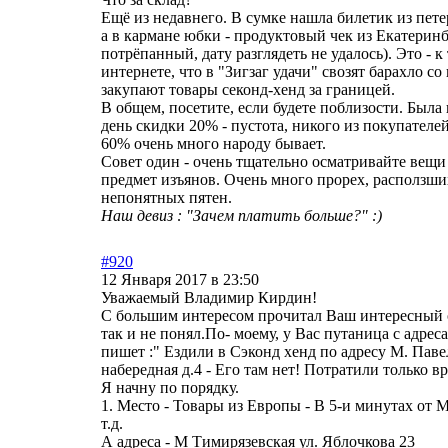
Ещё из недавнего. В сумке нашла билетик из пете
а в кармане юбки - продуктовый чек из Екатеринб
потрёпанный, дату разглядеть не удалось). Это - 
интернете, что в "Зигзаг удачи" свозят барахло со 
закупают товары секонд-хенд за границей.
В общем, посетите, если будете поблизости. Была 
день скидки 20% - пустота, никого из покупателей
60% очень много народу бывает.
Совет один - очень тщательно осматривайте вещи
предмет изъянов. Очень много прорех, расползши
непонятных пятен.
Наш девиз : "Зачем платить больше?" :)
#920
12 Января 2017 в 23:50
Уважаемый Владимир Кирдин!
С большим интересом прочитал Ваш интересный о
так и не понял.По- моему, у Вас путаница с адре
пишет :" Ездили в Сэконд хенд по адресу М. Пав
набередная д.4 - Его там нет! Потратили только в
Я начну по порядку.
1. Место - Товары из Европы - В 5-и минутах от М 
т.д.
А адреса - М Тимирязевская ул. Яблочкова 23