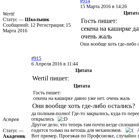
#914
15 Марта 2016 в 14:26
Цитат
Wertil
Статус —
Школьник
Гость пишет:
Сообщений:
12
Регистрация:
15
секена на каширке да
Марта 2016
очень жаль
Они вообще хоть где-либо 
#915
6 Апреля 2016 в 11:44
Цитата
Wertil пишет:
Цитата
Гость пишет:
секена на каширке давно уже нет. очень жаль
Они вообще хоть где-либо остались?
да полным-полно! Где-то закрылись, куда-то пере
открылись
Астрея
Другое дело, что теперь там почти везде сплошно
годится только на ветошь для механизмов.
А 
Статус —
Вот пример. Проезжая по Профсоюзке, случайно з
Академик