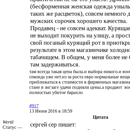
(бесформенная женская одежда уныл
таких же расцветок), совсем немного 
мужских сорочек хорошего качества.
Продавец - не совсем адекват. Курящая
не выходит покурить на улицу, а прос
свой поганый курящий рот в приоткр
результате в этом магазинчике холодн
табачищем. В общем, у меня более не
там задерживаться.
там всегда такая цена была.и выбора никого.и во
секонда уже нет.из за роста евро нормальные вещ
приближаться к стоимости в фирменных магазина
стане в зигзаге удачи подняли цены.а продают в
полностью убитое барахло
#917
13 Июня 2016 в 18:59
Цитата
Wertil
сергей сер пишет:
Статус —