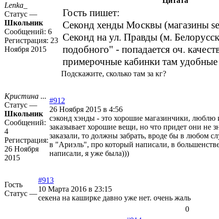
Цитата
Lenka_
Гость пишет:
Статус —
Школьник
Секонд хенды Москвы (магазины se
Сообщений:
6
Секонд на ул. Правды (м. Белорусс
Регистрация:
23
подобного" - попадается оч. качест
Ноября 2015
примерочные кабинки там удобные
Подскажите, сколько там за кг?
Кристина ...
#912
Статус —
26 Ноября 2015 в 4:56
Школьник
сэконд хэнды - это хорошие магазинчики, люблю 
Сообщений:
заказывает хорошие вещи, но что придет они не зн
4
заказали, то должны забрать, вроде бы в любом сл
Регистрация:
в "Ариэль", про который написали, в большенстве
26 Ноября
написали, я уже была)))
2015
#913
Гость
10 Марта 2016 в 23:15
Статус —
секена на каширке давно уже нет. очень жаль
0