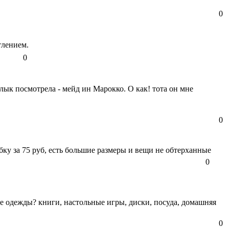
0
тлением.
0
лык посмотрела - мейд ин Марокко. О как! тота он мне
0
бку за 75 руб, есть большие размеры и вещи не обтерханные
0
ме одежды? книги, настольные игры, диски, посуда, домашняя
0