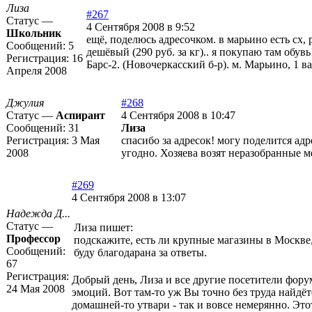
Лиза
#267
Статус —
4 Сентября 2008 в 9:52
Школьник
ещё, поделюсь адресочком. в марьино есть сх, р
Сообщений:
5
дешёвый (290 руб. за кг).. я покупаю там обув
Регистрация:
16
Барс-2. (Новочеркасский б-р). м. Марьино, 1 ва
Апреля 2008
Джулия
#268
Статус —
Аспирант
4 Сентября 2008 в 10:47
Сообщений:
31
Лиза
Регистрация:
3 Мая
спасибо за адресок! могу поделится адр
2008
угодно. Хозяева возят неразобранные ме
#269
4 Сентября 2008 в 13:07
Надежда Д...
Статус —
Лиза пишет:
Профессор
подскажите, есть ли крупные магазины в Москве,
Сообщений:
буду благодарана за ответы.
67
Регистрация:
Добрый день, Лиза и все другие посетители фору
24 Мая 2008
эмоций. Вот там-то уж Вы точно без труда найдёт
домашней-то утвари - так и вовсе немерянно. Эт