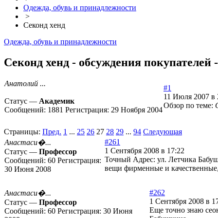
Одежда, обувь и принадлежности
>
Секонд хенд
Одежда, обувь и принадлежности
Секонд хенд - обсуждения покупателей -
Анатолий ...
#1
11 Июля 2007 в 
Статус —
Академик
Обзор по теме:
Сообщений:
1881
Регистрация:
29 Ноября 2004
Страницы:
Пред.
1
...
25
26
27
28
29
...
94
Следующая
#261
Анастаси�...
1 Сентября 2008 в 17:22
Статус —
Профессор
Точный Адрес: ул. Летчика Бабушк
Сообщений:
60
Регистрация:
вещи фирменные и качественные,
30 Июня 2008
#262
Анастаси�...
1 Сентября 2008 в 1
Статус —
Профессор
Еще точно знаю сеон
Сообщений:
60
Регистрация:
30 Июня