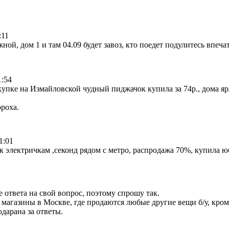
:11
ной, дом 1 и там 04.09 будет завоз, кто поедет подулитесь впеча
1:54
купке на Измайловской чудный пиджачок купила за 74р., дома яр
ороха.
1:01
к электричкам ,секонд рядом с метро, распродажа 70%, купила ю
е ответа на свой вопрос, поэтому спрошу так.
 магазины в Москве, где продаются любые другие вещи б/у, кро
одарана за ответы.