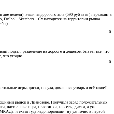
 две недели), вещи из дорогого зала (590 руб за кг) переходят в
, DrSholl, Sketchers... Сх находится на территории рынка
е бы)
0
ный подвал, разделение на дорооге и дешевое, бывает все, что
, что угодно.
0
стольные игры, диски, посуда, домашняя утварь и всё такое?
 блошиный рынок в Лианозове. Получила заряд положительных
ги, настольные игра, пластинки, кассеты, диски, а уж
МКАДа, и ехать туда надо пораньше - ну уж точно в первой