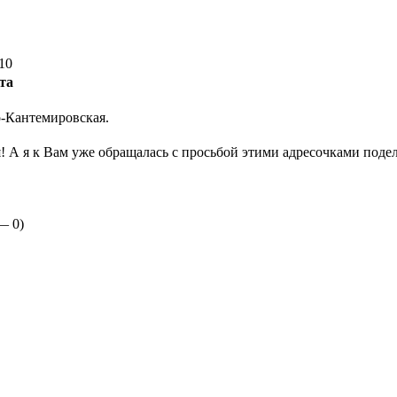
10
та
-Кантемировская.­
 А я к Вам уже обращалась с просьбой этими адресочками подел
 —
0
)