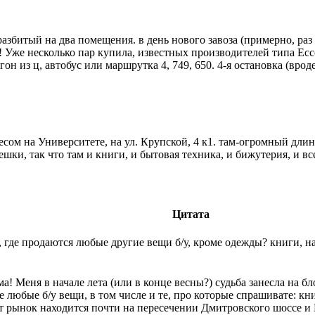
азбитый на два помещения. в день нового завоза (примерно, раз в
ь! Уже несколько пар купила, известных производителей типа Ecco
гон из ц, автобус или маршрутка 4, 749, 650. 4-я остановка (врод
есом на Университете, на ул. Крупской, 4 к1. там-огромный длин
шки, так что там и книги, и бытовая техника, и бижутерия, и все
Цитата
 где продаются любые другие вещи б/у, кроме одежды? книги, на
ма! Меня в начале лета (или в конце весны?) судьба занесла на
е любые б/у вещи, в том числе и те, про которые спрашивате: кни
от рынок находится почти на пересечении Дмитровского шоссе и 