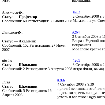
Бабушкина.
2008
#263
Анастаси�...
2 Сентября 2008 в 8
Статус —
Профессор
Магазин на ул. Снеж
Сообщений:
60
Регистрация:
30 Июня 2008
#264
Демохозя�...
3 Сентября 2008 в 1
Вчера в Удачной по
Статус —
Академик
понравился.
Сообщений:
152
Регистрация:
27 Июля
Мое слово крепче г
2007
alwina
#265
Статус —
Школьник
3 Сентября 2008 в 2
Сообщений:
2
Регистрация:
3 Августа 2008
метро Фили, выход 
#266
Лиза
4 Сентября 2008 в 9:39
Статус —
Школьник
привет! не нашла в этой ветк
Сообщений:
5
Регистрация:
16
подскажите, есть ли крупные
Апреля 2008
утварь и всё такое? буду благ