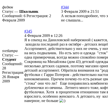
федюн
#344
Статус —
Школьник
3 Февраля 2009 в 21:51
Сообщений:
6
Регистрация:
2
А нельзя поподробнее, что э
Февраля 2009
не слышала...
#345
4 Февраля 2009 в 12:26
Я в секенд на Даниловской набережной ( кажется, 
заходила последний раз в октябре - детских вещей
Ассортимент, действительно у них не очень, у них
svetlampa
на весь подвальчик. Но есть зато и одежда "сток".
Статус —
одна примерочная, всегда можно спокойно померя
Студент
Сокровищ на Михайлова (дом 43) детской одежды
Сообщений:
несколько детских садиков, поэтому магазин орие
28
детский ассортимент. Обратила внимания на "род
Регистрация:
футболки с Гарри Потером - действительно насто
26 Января
кинокомпании. Причем почему-то есть разные цве
2009
"стока" они что ли? Еще понравились комбинезо
дубленочки из овчины. Летнего много тоже, кофт
футболочки. Хотя в процентном отношении там в
взрослого, особенно женского. А детского, ну к
наверное, не больше