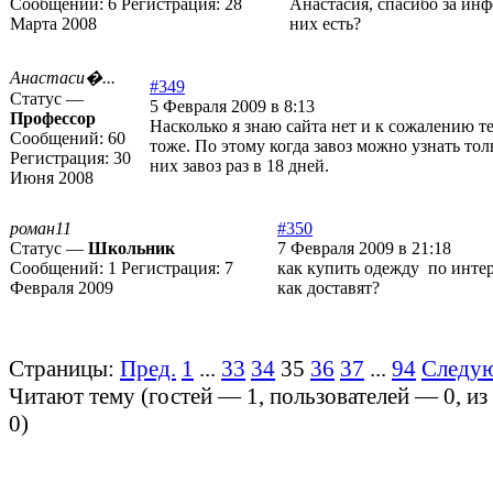
Сообщений:
6
Регистрация:
28
Анастасия, спасибо за ин
Марта 2008
них есть?
Анастаси�...
#349
Статус —
5 Февраля 2009 в 8:13
Профессор
Насколько я знаю сайта нет и к сожалению т
Сообщений:
60
тоже. По этому когда завоз можно узнать тол
Регистрация:
30
них завоз раз в 18 дней.
Июня 2008
роман11
#350
Статус —
Школьник
7 Февраля 2009 в 21:18
Сообщений:
1
Регистрация:
7
как купить одежду по интер
Февраля 2009
как доставят?
Страницы:
Пред.
1
...
33
34
35
36
37
...
94
Следу
Читают тему (гостей —
1
, пользователей —
0
, и
0
)