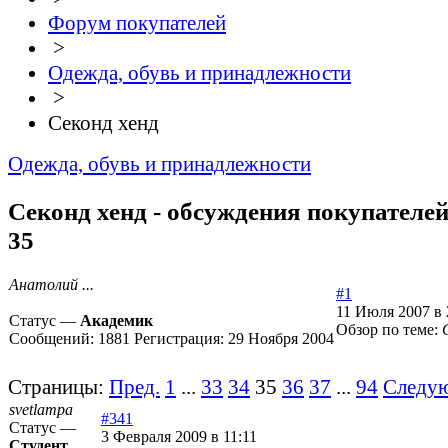
Форум покупателей
>
Одежда, обувь и принадлежности
>
Секонд хенд
Одежда, обувь и принадлежности
Секонд хенд - обсуждения покупателей
35
Анатолий ...
#1
11 Июля 2007 в 
Статус —
Академик
Обзор по теме:
Сообщений:
1881
Регистрация:
29 Ноября 2004
Страницы:
Пред.
1
...
33
34
35
36
37
...
94
Следу
svetlampa
#341
Статус —
3 Февраля 2009 в 11:11
Студент