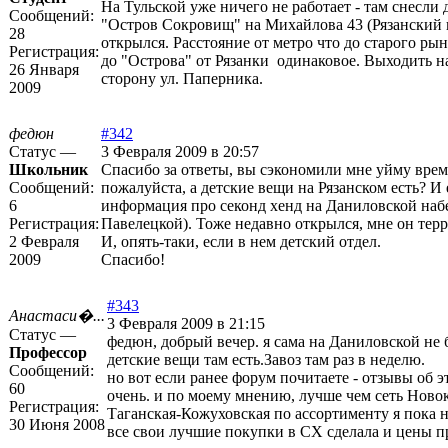
На Тульской уже ничего не работает - там снесли 
Сообщений:
"Остров Сокровищ" на Михайлова 43 (Рязанский 
28
открылся. Расстояние от метро что до старого рын
Регистрация:
до "Острова" от Рязанки одинаковое. Выходить на
26 Января
сторону ул. Паперника.
2009
федюн
#342
Статус —
3 Февраля 2009 в 20:57
Школьник
Спасибо за ответы, вы сэкономили мне уйму вре
Сообщений:
пожалуйста, а детские вещи на Рязанском есть? И 
6
информация про секонд хенд на Даниловской наб
Регистрация:
Павелецкой). Тоже недавно открылся, мне он тер
2 Февраля
И, опять-таки, если в нем детский отдел.
2009
Спасибо!
#343
Анастаси�...
3 Февраля 2009 в 21:15
Статус —
федюн, добрый вечер. я сама на Даниловской не 
Профессор
детские вещи там есть.Завоз там раз в неделю.
Сообщений:
но вот если ранее форум почитаете - отзывы об э
60
очень. и по моему мнению, лучше чем сеть Ново
Регистрация:
Таганская-Кожуховская по ассортименту я пока не
30 Июня 2008
все свои лучшие покупки в СХ сделала и цены