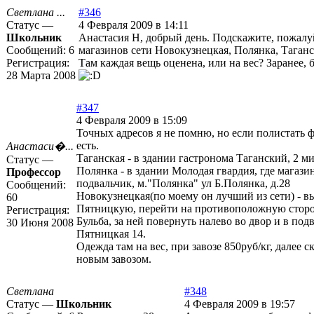
Светлана ...
#346
Статус —
4 Февраля 2009 в 14:11
Школьник
Анастасия Н, добрый день. Подскажите, пожалуй
Сообщений:
6
магазинов сети Новокузнецкая, Полянка, Таганс
Регистрация:
Там каждая вещь оценена, или на вес? Заранее, 
28 Марта 2008
#347
4 Февраля 2009 в 15:09
Точных адресов я не помню, но если полистать 
есть.
Анастаси�...
Таганская - в здании гастронома Таганский, 2 ми
Статус —
Полянка - в здании Молодая гвардия, где магази
Профессор
подвальчик, м."Полянка" ул Б.Полянка, д.28
Сообщений:
Новокузнецкая(по моему он лучший из сети) - вы
60
Пятницкую, перейти на противоположную сторо
Регистрация:
Бульба, за ней повернуть налево во двор и в подв
30 Июня 2008
Пятницкая 14.
Одежда там на вес, при завозе 850руб/кг, далее 
новым завозом.
Светлана
#348
Статус —
Школьник
4 Февраля 2009 в 19:57