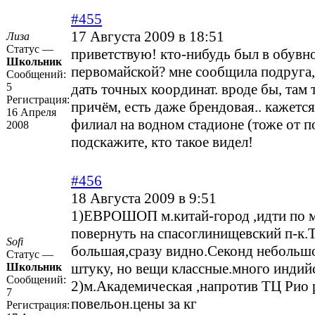
#455
17 Августа 2009 в 18:51
Лиза
Статус —
приветствую! кто-нибудь был в обувн
Школьник
первомайской? мне сообщила подруга,
Сообщений:
5
дать точных координат. вроде бы, там 
Регистрация:
причём, есть даже брендовая.. кажется
16 Апреля
филиал на водном стадионе (тоже от по
2008
подскажите, кто такое видел!
#456
18 Августа 2009 в 9:51
1)ЕВРОШОП м.китай-город ,идти по 
повернуть на спасоглинищевский п-к.
Sofi
большая,сразу видно.Секонд небольшо
Статус —
штуку, но вещи классные.много индий
Школьник
Сообщений:
2)м.Академическая ,напротив ТЦ Рио 
7
повельон.цены за кг
Регистрация: