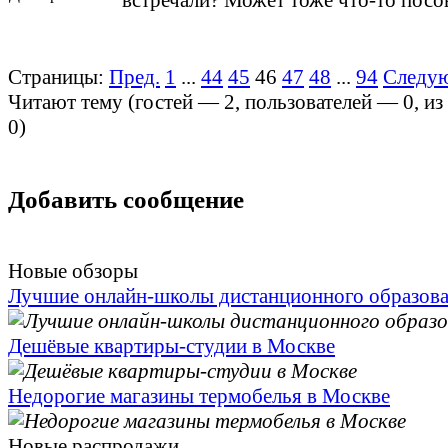
встречали? Может тоже что-то посо
Страницы:
Пред.
1
...
44
45
46
47
48
...
94
Следу
Читают тему (гостей —
2
, пользователей —
0
, и
0
)
Добавить сообщение
Новые обзоры
Лучшие онлайн-школы дистанционного образов
Дешёвые квартиры-студии в Москве
Недорогие магазины термобелья в Москве
Новые распродажи