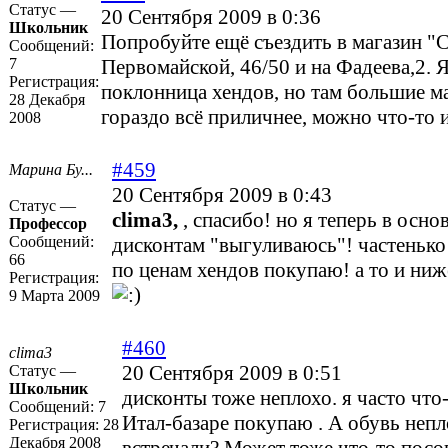
Статус —
20 Сентября 2009 в 0:36
Школьник
Попробуйте ещё съездить в магазин "
Сообщений:
7
Первомайской, 46/50 и на Фадеева,2. Я
Регистрация:
поклонница хендов, но там большие м
28 Декабря
гораздо всё приличнее, можно что-то 
2008
#459
Марина Бу...
20 Сентября 2009 в 0:43
Статус —
clima3,
, спасибо! но я теперь в осно
Профессор
Сообщений:
дисконтам "выгуливаюсь"! частеньк
66
по ценам хендов покупаю! а то и ниж
Регистрация:
9 Марта 2009
#460
clima3
20 Сентября 2009 в 0:51
Статус —
Школьник
дисконты тоже неплохо. я часто что
Сообщений:
7
Итал-базаре покупаю . А обувь непл
Регистрация:
28
Декабря 2008