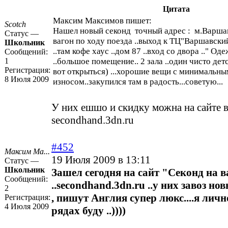
Цитата
Максим Максимов пишет:
Scotch
Нашел новый секонд точный адрес : м.Варша
Статус —
вагон по ходу поезда ..выход к ТЦ"Варшавски
Школьник
..там кофе хаус ..дом 87 ..вход со двора .." О
Сообщений:
1
..большое помещение.. 2 зала ..один чисто дет
Регистрация:
вот открыться) ...хорошие вещи с минимальны
8 Июля 2009
износом..закупился там в радость...советую...
У них ешшо и скидку можна на сайте в
secondhand.3dn.ru
#452
Максим Ма...
19 Июля 2009 в 13:11
Статус —
Школьник
Зашел сегодня на сайт "Секонд на 
Сообщений:
..secondhand.3dn.ru ..у них завоз но
2
, пишут Англия супер люкс....я лич
Регистрация:
4 Июля 2009
рядах буду ..))))