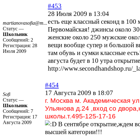
#453
28 Июля 2009 в 13:04
есть еще классный секонд в 100 
martianovasofia@m...
Первомайская! джинсы около 3
Статус —
Школьник
женские около 250 мужские окол
Сообщений:
2
вещи вообще супер и большой в
Регистрация:
28
Июля 2009
там обувь и сумки классные есть
августа будет в 10 утра открытие
http://www.secondhandshop.ru/_l
#454
17 Августа 2009 в 18:07
Sofi
г. Москва м. Академическая у
Статус —
Школьник
Ульянова д.24 ,вход со двора
Сообщений:
7
школы.т.495-125-17-16
Регистрация:
17
Августа 2009
В сентябре открытие,ждем в
высшей категории!!!