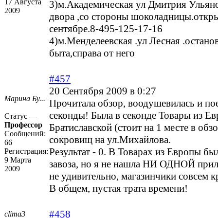
17 Августа
3)м.Академическая ул Дмитрия Ульяно
2009
двора ,со стороны шоколадницы.откры
сентябре.8-495-125-17-16
4)м.Менделеевская .ул Лесная .остано
быта,справа от него
#457
20 Сентября 2009 в 0:27
Марина Бу...
Прочитала обзор, воодушевилась и по
секонды! Была в секонде Товары из Е
Статус —
Профессор
Братиславской (стоит на 1 месте в обз
Сообщений:
сокровищ на ул.Михайлова.
66
Результат - 0. В Товарах из Европы бы
Регистрация:
9 Марта
завоза, но я не нашла НИ ОДНОЙ при
2009
не удивительно, магазинчики совсем к
В общем, пустая трата времени!
#458
clima3