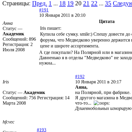
Страницы:
Пред.
1
...
18
19
20
21
22
...
35
Следу
#191
10 Января 2011 в 20:10
Цитата
Анна
Iris пишет:
Статус —
Академик
Купила себе сумку. smile:) Спешу довести до
Сообщений:
896
форума, что Медведково уверенно держится 
Регистрация:
2
цене и широте ассортимента.
Июля 2008
А где покупали? На Полярной или в магазин
Давненько я в отделы "Медведково" не заходил
нужна...
#192
Iris
10 Января 2011 в 20:17
Анна,
Статус —
Академик
на Полярной, при фабрике.
Сообщений:
756
Регистрация:
14
Я другого магазина в Медв
Марта 2008
что-то...
Душевнобольных игнорирую
hfcvec
#193