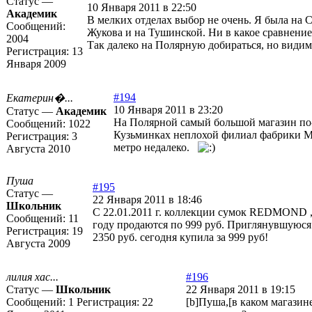
Статус —
10 Января 2011 в 22:50
Академик
В мелких отделах выбор не очень. Я была на 
Сообщений:
Жукова и на Тушинской. Ни в какое сравнение
2004
Так далеко на Полярную добираться, но видимо
Регистрация:
13
Января 2009
#194
Екатерин�...
10 Января 2011 в 23:20
Статус —
Академик
На Полярной самый большой магазин по
Сообщений:
1022
Кузьминках неплохой филиал фабрики Ме
Регистрация:
3
метро недалеко.
Августа 2010
Пуша
#195
Статус —
22 Января 2011 в 18:46
Школьник
С 22.01.2011 г. коллекции сумок REDMOND ,
Сообщений:
11
году продаются по 999 руб. Приглянувшуюся 
Регистрация:
19
2350 руб. сегодня купила за 999 руб!
Августа 2009
лилия хас...
#196
Статус —
Школьник
22 Января 2011 в 19:15
Сообщений:
1
Регистрация:
22
[b]Пуша,[в каком магазине