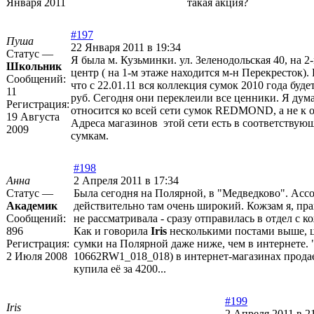
Января 2011
такая акция?
#197
Пуша
22 Января 2011 в 19:34
Статус —
Я была м. Кузьминки. ул. Зеленодольская 40, на 2
Школьник
центр ( на 1-м этаже находится м-н Перекресток).
Сообщений:
что с 22.01.11 вся коллекция сумок 2010 года буде
11
руб. Сегодня они переклеили все ценники. Я дума
Регистрация:
относится ко всей сети сумок REDMOND, а не к о
19 Августа
Адреса магазинов этой сети есть в соответствую
2009
сумкам.
#198
Анна
2 Апреля 2011 в 17:34
Статус —
Была сегодня на Полярной, в "Медведково". Асс
Академик
действительно там очень широкий. Кожзам я, пр
Сообщений:
не рассматривала - сразу отправилась в отдел с 
896
Как и говорила
Iris
несколькими постами выше, 
Регистрация:
сумки на Полярной даже ниже, чем в интернете. "
2 Июля 2008
10662RW1_018_018) в интернет-магазинах продае
купила её за 4200...
#199
Iris
2 Апреля 2011 в 2