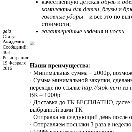
качественную детская
обувь
и
од
комплекты для детей
,
блузы
и
бр
головные уборы
– и все это по вы
стоимости;
галантерейные изделия
и
носки
.
gala
Статус —
Академик
Сообщений:
468
Регистрация:
19 Февраля
Наши преимущества:
2016
· Минимальная сумма – 2000р, возмож
· Сумма минимальной закупки, сделан
переходе по ссылке
http://stok-m.ru
из 
ВК – 1000р
· Доставка до ТК БЕСПЛАТНО, далее 
выбранной вами ТК
· Отправка на следующий день после 
· Отправляем посылки 3 раза в неделю
· 100% качественная продукция