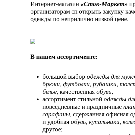
Интернет-магазин
«Сток-Маркет»
пр
организаторам сп открыть закупку ка
одежды по неприлично низкой цене.
В нашем ассортименте:
большой выбор
одежды для муж
брюки
,
футболки
,
рубашки
,
толс
белье
, качественная
обувь
;
ассортимент стильной
одежды дл
повседневные и праздничные
пла
сарафаны
, сдержанная офисная о
и удобная
обувь
,
купальники
,
кол
другое;