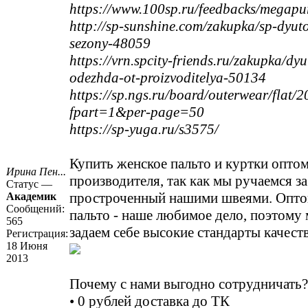
https://www.100sp.ru/feedbacks/megap
http://sp-sunshine.com/zakupka/sp-dyuto
sezony-48059
https://vrn.spcity-friends.ru/zakupka/dy
odezhda-ot-proizvoditelya-50134
https://sp.ngs.ru/board/outerwear/flat
fpart=1&per-page=50
https://sp-yuga.ru/s3575/
Купить женское пальто и куртки оптом
Ирина Пен...
производителя, так как мы ручаемся з
Статус —
простроченный нашими швеями. Опто
Академик
Сообщений:
пальто - наше любимое дело, поэтому 
565
задаем себе высокие стандарты качеств
Регистрация:
18 Июня
2013
Почему с нами выгодно сотрудничать?
• 0 рублей доставка до ТК