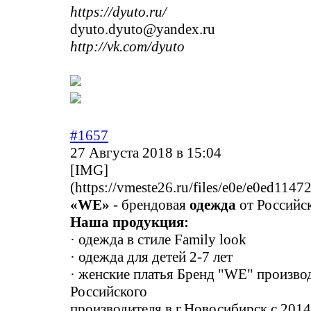
https://dyuto.ru/
dyuto.dyuto@yandex.ru
http://vk.com/dyuto
#1657
27 Августа 2018 в 15:04
[IMG]
(
https://vmeste26.ru/files/e0e/e0ed11
«WE»
- брендовая
одежда
от Российс
Наша продукция:
· одежда в стиле Family look
· одежда для детей 2-7 лет
· женские платья Бренд "WE" произво
Российского
производителя в г.Новосибирск с 201