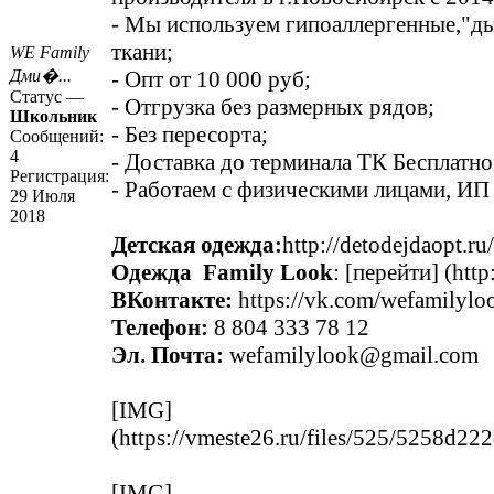
- Мы используем гипоаллергенные,"
ткани;
WE Family
Дми�...
- Опт от 10 000 руб;
Статус —
- Отгрузка без размерных рядов;
Школьник
- Без пересорта;
Сообщений:
4
- Доставка до терминала ТК Бесплатно
Регистрация:
- Работаем с физическими лицами, ИП
29 Июля
2018
Детская одежда:
http://detodejdaopt.ru/
Одежда Family Look
: [перейти] (
http
ВКонтакте:
https://vk.com/wefamilylo
Телефон:
8 804 333 78 12
Эл. Почта:
wefamilylook@gmail.com
[IMG]
(
https://vmeste26.ru/files/525/5258d
[IMG]