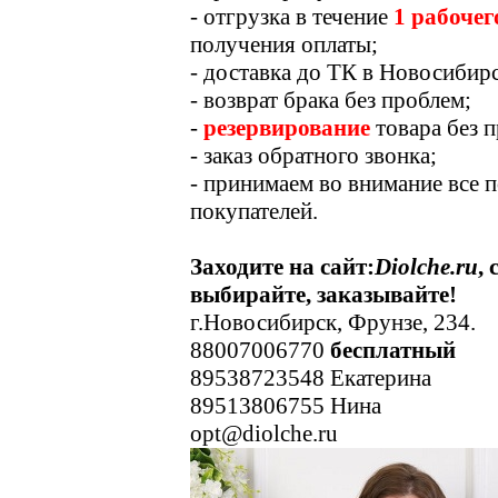
- отгрузка в течение
1 рабочег
получения оплаты;
- доставка до ТК в Новосибирс
- возврат брака без проблем;
-
резервирование
товара без п
- заказ обратного звонка;
- принимаем во внимание все 
покупателей.
Заходите на сайт:
Diolche.ru
,
выбирайте, заказывайте!
г.Новосибирск, Фрунзе, 234.
88007006770
бесплатный
89538723548 Екатерина
89513806755 Нина
opt@diolche.ru