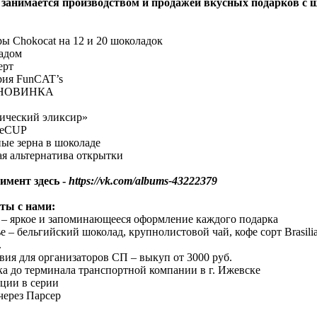
занимается производством и продажей вкусных подарков с ш
ы Chokocat на 12 и 20 шоколадок
ладом
ерт
ерия FunCAT’s
- НОВИНКА
гический эликсир»
feeCUP
ные зерна в шоколаде
ая альтернатива открытки
мент здесь -
https://vk.com/albums-43222379
ты с нами:
 – яркое и запоминающееся оформление каждого подарка
е – бельгийский шоколад, крупнолистовой чай, кофе сорт Brasil
.
вия для организаторов СП – выкуп от 3000 руб.
вка до терминала транспортной компании в г. Ижевске
иции в серии
через Парсер