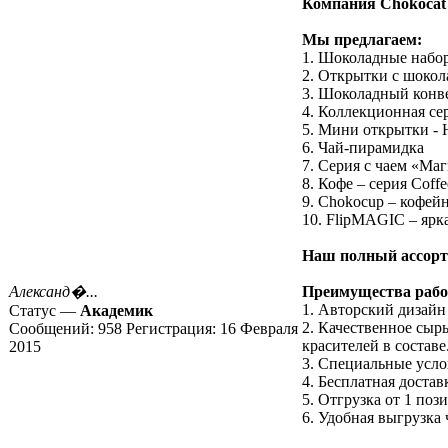
Компания Chokocat 
Мы предлагаем:
1. Шоколадные набор
2. Открытки с шоко
3. Шоколадный конв
4. Коллекционная с
5. Мини открытки 
6. Чай-пирамидка
7. Серия с чаем «Ма
8. Кофе – серия Cof
9. Chokocup – кофей
10. FlipMAGIC – ярк
Наш полный ассорти
Александ�...
Преимущества рабо
1. Авторский дизайн
Статус —
Академик
2. Качественное сырь
Сообщений:
958
Регистрация:
16 Февраля
красителей в составе
2015
3. Специальные усло
4. Бесплатная доста
5. Отгрузка от 1 поз
6. Удобная выгрузка 