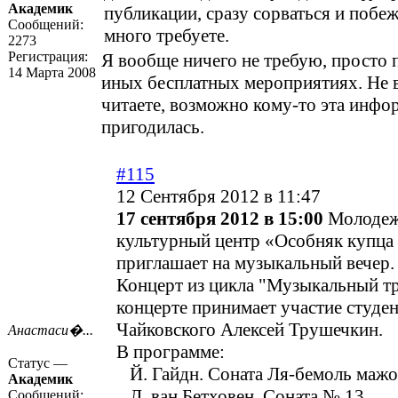
Академик
публикации, сразу сорваться и побе
Сообщений:
много требуете.
2273
Регистрация:
Я вообще ничего не требую, просто 
14 Марта 2008
иных бесплатных мероприятиях. Не 
читаете, возможно кому-то эта инфо
пригодилась.
#115
12 Сентября 2012 в 11:47
17 сентября 2012 в 15:00
Молодеж
культурный центр «Особняк купца
приглашает на музыкальный вечер.
Концерт из цикла "Музыкальный т
концерте принимает участие студе
Чайковского Алексей Трушечкин.
Анастаси�...
В программе:
Статус —
Й. Гайдн. Соната Ля-бемоль мажор
Академик
Л. ван Бетховен. Соната № 13,
Сообщений: