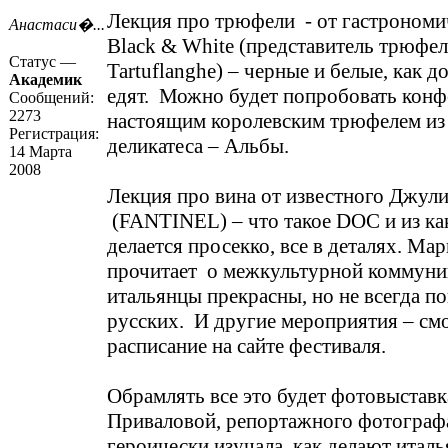
Лекция про трюфели - от гастрономи
Анастаси�...
Black & White (представитель трюфе
Статус —
Tartuflanghe) – черные и белые, как д
Академик
едят. Можно будет попробовать конф
Сообщений:
2273
настоящим королевским трюфелем из 
Регистрация:
деликатеса – Альбы.
14 Марта
2008
Лекция про вина от известного Джул
(FANTINEL) – что такое DOC и из ка
делается просекко, все в деталях. М
прочитает о межкультурной коммуни
итальянцы прекрасны, но не всегда п
русских. И другие мероприятия – см
расписание на сайте фестиваля.
Обрамлять все это будет фотовыстав
Приваловой, репортажного фотограф
героически изучала, как делают итал