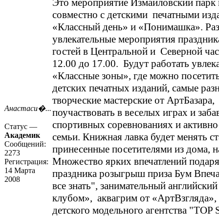
Это мероприятие Измайловский парк
совместно с детскими печатными изд
«Классный день» и «Понимашка». Ра
увлекательные мероприятия праздник
гостей в Центральной и Северной час
12.00 до 17.00. Будут работать увлек
«Классные зоны», где можно посетит
детских печатных изданий, самые раз
творческие мастерские от АртБазара,
Анастаси�...
поучаствовать в веселых играх и заба
спортивных соревнованиях и активно
Статус —
Академик
семьи. Книжная лавка будет менять ст
Сообщений:
принесенные посетителями из дома, н
2273
Множество ярких впечатлений подаря
Регистрация:
14 Марта
праздника розыгрыш приза Бум Впеча
2008
все знать", занимательный английски
клубом», аквагрим от «АртВзгляда»,
детского модельного агентства "TOP 