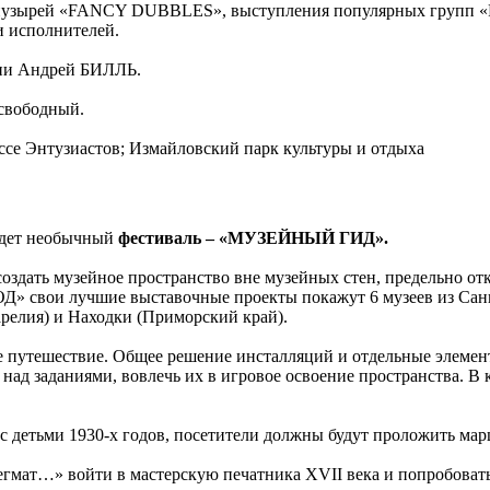
ных пузырей «FANCY DUBBLES», выступления популярных г
 исполнителей.
сии Андрей БИЛЛЬ.
 свободный.
ссе Энтузиастов; Измайловский парк культуры и отдыха
дет необычный
фестиваль – «МУЗЕЙНЫЙ ГИД».
создать музейное пространство вне музейных стен, предельно о
» свои лучшие выставочные проекты покажут 6 музеев из Санкт
арелия) и Находки (Приморский край).
ое путешествие. Общее решение инсталляций и отдельные элемен
 над заданиями, вовлечь их в игровое освоение пространства. В 
 детьми 1930-х годов, посетители должны будут проложить марш
гмат…» войти в мастерскую печатника XVII века и попробовать