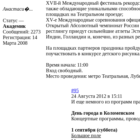
XVII-й Международный фестиваль рекордсм
также обладающие уникальными способнос
Анастаси�...
площадках на Театральном проезде;
XV-е Международные соревнования официан
Статус —
Открытый Абсолютный чемпионат России по
Академик
рестлингу приедут сильнейшие атлеты Эст
Сообщений:
2273
Индии, Голландии и, конечно, из разных р
Регистрация:
14
Марта 2008
На площадках партнеров праздника пройду
поучаствовать в конкурсе детского рисунк
Время начала: 11:00
Вход свободный.
Место проведения: метро Театральная, Луб
#95
24 Августа 2012 в 15:11
И еще немного из программ пра
День города в Коломенском
Концертные программы, провод
1 сентября (суббота)
Большое поле