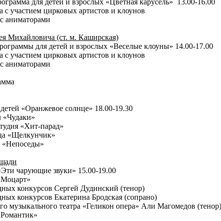
ограмма для детей и взрослых «Цветная карусель» 13.00-16.00
а с участием цирковых артистов и клоунов
 с аниматорами
я Михайловича (ст. м. Каширская)
ограммы для детей и взрослых «Веселые клоуны» 14.00-17.00
а с участием цирковых артистов и клоунов
 с аниматорами
амма
 детей «Оранжевое солнце» 18.00-19.30
л «Чудаки»
студия «Хит-парад»
нца «Щелкунчик»
па «Непоседы»
ощади
Эти чарующие звуки» 15.00-19.00
 «Моцарт»
дных конкурсов Сергей Дудинский (тенор)
дных конкурсов Екатерина Бродская (сопрано)
го музыкального театра «Геликон опера» Али Магомедов (тенор)
 «Романтик»