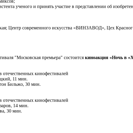
миксов;
систента ученого и принять участие в представлении об изобре
кая; Центр современного искусства «ВИНЗАВОД», Цех Красного. 
тиваля "Московская премьера" состоится
киноакция «Ночь в «
ов отечественных кинофестивалей
цкий, 11 мин.
тон Бильжо, 30 мин.
ов отечественных кинофестивалей
аров, 14 мин.
а, 30 мин.