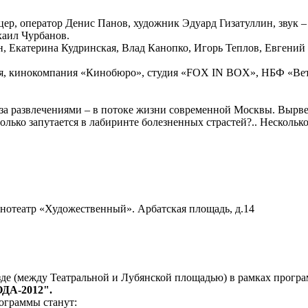
цер, оператор Денис Панов, художник Эдуард Гизатуллин, звук 
хаил Чурбанов.
, Екатерина Кудринская, Влад Канопко, Игорь Теплов, Евгений
ия, кинокомпания «Кинобюро», студия «FOX IN BOX», НБФ «Вет
е за развлечениями – в потоке жизни современной Москвы. Вырве
олько запутается в лабиринте болезненных страстей?.. Несколько
инотеатр «Художественный». Арбатская площадь, д.14
де (между Театральной и Лубянской площадью) в рамках прогр
ДА-2012".
ограммы станут: