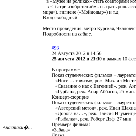
в «Музее на роликах» стать соавторами ко
в «Театре изобретений» - сыграть роль ас
мира»), гигиене («Мойдодыр») и т.д.
Вход свободный.
Место проведения: метро Курская, Чкаловчс
Подробности на
сайте
.
#93
24 Августа 2012 в 14:56
25 августа 2012 в 23:30
в рамках 10 фес
В программе:
Показ студенческих фильмов – лауреат
«Ноги – атавизм», реж. Михаил Месте
«Сказание о нас с Евгенией», реж. Ан
«Гурбан», реж. Анар Аббасов, 25 мин.
Концерт-сюрприз
Показ студенческих фильмов – лауреат
«Авторский метод», реж. Иван Шахназ
«Дорога на…», реж. Таисия Игуменцев
«Рыбалка», реж. Роберт Дэф, 27 мин.
Премьера фильма!
Анастаси�...
«Забава»
Драма.