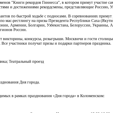
енов "Книги рекордов Гиннесса", в котором примут участие са
тями и достижениями рекордсмены, представляющие Россию, Ук
тов по быстрой ходьбе с подносами. В соревнованиях примут 
 мас-рестлингу на призы Президента Республики Саха (Якутия)
онии, Армении, Болгарии, Узбекистана, Белоруссии, Украины,
егионов России.
т викторины, конкурсы, розыгрыши. Москвичи и гости столицы с
а. Все участники получат призы и подарки партнеров праздника.
янка; Театральный проезд
зднования Дня города.
имых в рамках празднования «Дня города» в Коломенском: