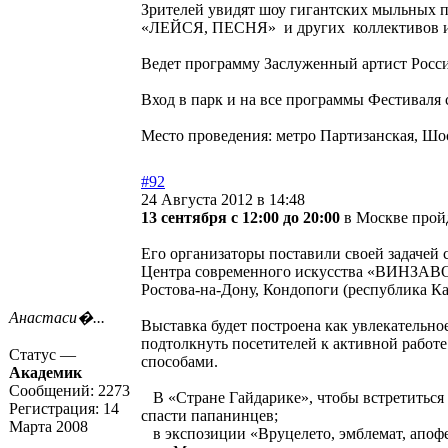
Зрителей увидят шоу гигантских мыль
«ЛЕЙСЯ, ПЕСНЯ» и других коллективов и
Ведет программу Заслуженный артист Рос
Вход в парк и на все программы Фестиваля
Место проведения: метро Партизанская, Шо
#92
24 Августа 2012 в 14:48
13 сентября с 12:00 до 20:00
в Москве прой
Его организаторы поставили своей задачей 
Центра современного искусства «ВИНЗАВОД
Ростова-на-Дону, Кондопоги (республика К
Анастаси�...
Выставка будет построена как увлекательн
подтолкнуть посетителей к активной работе
Статус —
способами.
Академик
Сообщений:
2273
В «Стране Гайдарике», чтобы встретиться с
Регистрация:
14
спасти папанинцев;
Марта 2008
в экспозиции «Вруцелето, эмблемат, апофе