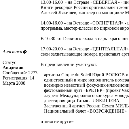
13.00-16.00 - на Эстраде «СЕВЕРНАЯ» - инт
Книги рекордов России оригинальный жонгл
Алексей Лякишев, жонглер на моноцикле Ма
14.00-16.00 – на Эстраде «СОЛНЕЧНАЯ» - ц
программа, мастер-классы по цирковой акро
В 16.30 от Главного входа в парк красочн
17.00-20.00 – на Эстраде «ЦЕНТРАЛЬНАЯ» 
Анастаси�...
свои захватывающие номера представят арт
Статус —
В представлении участвуют:
Академик
Сообщений:
2273
артисты Cirque du Soleil Юрий ВОЛКОВ и
Регистрация:
14
единственный в мире исполнитель номер
Марта 2008
всемирно известный фокусник-иллюзион
фехтовальный дуэт «БРЕТЕР» (проект Чак
лауреат Международного конкурса моло
дрессировщица Татьяна ЛЯКИШЕВА,
Заслуженный артист России Семен МИ
Национальный балет «ВОЗРОЖДЕНИЕ»
и многие другие.