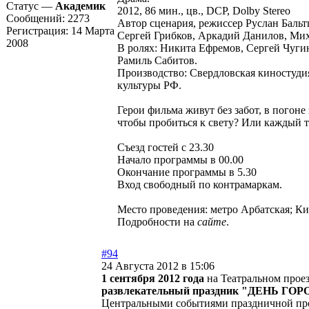
Статус —
Академик
2012, 86 мин., цв., DCP, Dolby Stereo
Сообщений:
2273
Автор сценария, режиссер Руслан Бальт
Регистрация:
14 Марта
Сергей Грибков, Аркадий Данилов, Ми
2008
В ролях: Никита Ефремов, Сергей Чугин
Рамиль Сабитов.
Производство: Свердловская киностуд
культуры РФ.
Герои фильма живут без забот, в погон
чтобы пробиться к свету? Или каждый т
Съезд гостей с 23.30
Начало программы в 00.00
Окончание программы в 5.30
Вход свободный по контрамаркам.
Место проведения: метро Арбатская; К
Подробности на
сайте
.
#94
24 Августа 2012 в 15:06
1 сентября 2012 года
на Театральном проез
развлекательный праздник "ДЕНЬ ГОРО
Центральными событиями праздничной пр