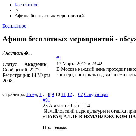
Бесплатное
>
Афиша бесплатных мероприятий
Бесплатное
Афиша бесплатных мероприятий - обсуж
Анастаси�...
#1
17 Марта 2012 в 23:42
Статус —
Академик
В Москве каждый день проходит множ
Сообщений:
2273
концерт, спектакль и даже посмотре
Регистрация:
14 Марта
2008
Страницы:
Пред.
1
...
8
9
10
11
12
...
67
Следующая
#91
23 Августа 2012 в 11:41
Измайловский парк культуры и отдыха при
«ПАРАД-АЛЛЕ В ИЗМАЙЛОВСКОМ ПА
Программа: