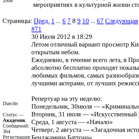
2008
мероприятиях в культурной жизни ст
Страницы:
Пред.
1
...
6
7
8
9
10
...
67
Следующая
#71
30 Июля 2012 в 18:29
Летом отличный вариант просмотр Ки
открытым небом.
Ежедневно, в течение всего лета, в Пр
абсолютно бесплатно проходят показ
любимых фильмов, самых разнообразн
лучшими актерами, от лучших режисс
Репертуар на эту неделю:
Darclin
Понедельник, 30июля — «Криминальн
Вторник, 31 июля — «Искусственный 
Статус —
Академик
Среда, 1 августа — «Начало»
Сообщений:
Четверг, 2 августа — «Загадочная ист
364
Бенджамина Баттона»
Регистрация: