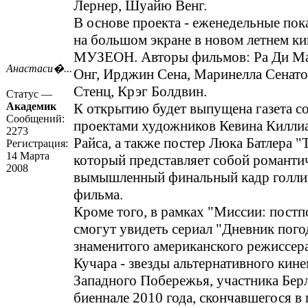
Лернер, Шуайю Венг.
В основе проекта - еженедельные пок
на большом экране в новом летнем ки
МУЗЕОН. Авторы фильмов: Ра Ди М
Анастаси�...
Онг, Ирджин Сена, Маринелла Сенато
Стенц, Крэг Болдвин.
Статус —
Академик
К открытию будет выпущена газета с
Сообщений:
проектами художников Кевина Килли
2273
Райса, а также постер Люка Батлера "
Регистрация:
14 Марта
который представляет собой романти
2008
вымышленный финальный кадр голли
фильма.
Кроме того, в рамках "Миссии: постп
смогут увидеть сериал "Дневник пог
знаменитого американского режиссе
Кучара - звезды альтернативного кин
Западного Побережья, участника Бер
биеннале 2010 года, скончавшегося в