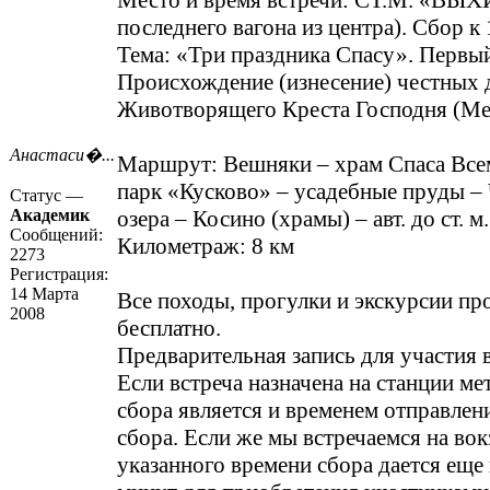
Место и время встречи: СТ.М. «ВЫХ
последнего вагона из центра). Сбор к 
Тема: «Три праздника Спасу». Первый
Происхождение (изнесение) честных 
Животворящего Креста Господня (Ме
Анастаси�...
Маршрут: Вешняки – храм Спаса Все
парк «Кусково» – усадебные пруды – 
Статус —
Академик
озера – Косино (храмы) – авт. до ст. 
Сообщений:
Километраж: 8 км
2273
Регистрация:
14 Марта
Все походы, прогулки и экскурсии пр
2008
бесплатно.
Предварительная запись для участия 
Если встреча назначена на станции ме
сбора является и временем отправлени
сбора. Если же мы встречаемся на вок
указанного времени сбора дается еще