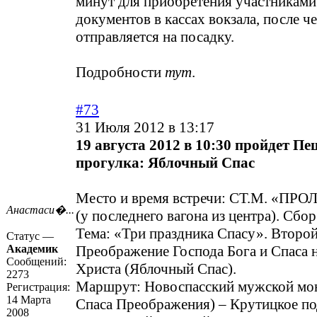
минут для приобретения участникам
документов в кассах вокзала, после ч
отправляется на посадку.
Подробности
тут
.
#73
31 Июля 2012 в 13:17
19 августа 2012 в 10:30 пройдет П
прогулка: Яблочный Спас
Место и время встречи: СТ.М. «П
Анастаси�...
(у последнего вагона из центра). Сбор
Тема: «Три праздника Спасу». Второй
Статус —
Академик
Преображение Господа Бога и Спаса 
Сообщений:
Христа (Яблочный Спас).
2273
Маршрут: Новоспасский мужской мон
Регистрация:
14 Марта
Спаса Преображения) – Крутицкое по
2008