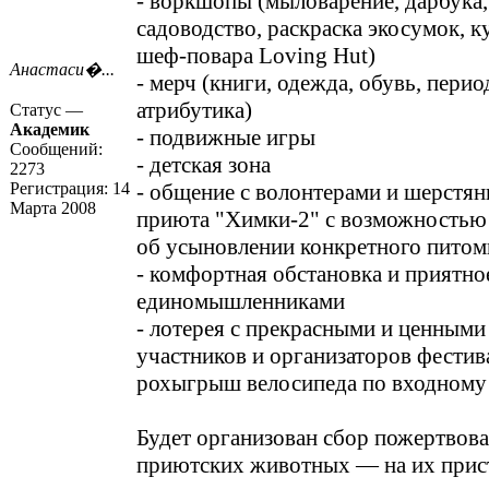
- воркшопы (мыловарение, дарбука,
садоводство, раскраска экосумок, к
шеф-повара Loving Hut)
Анастаси�...
- мерч (книги, одежда, обувь, перио
атрибутика)
Статус —
Академик
- подвижные игры
Сообщений:
- детская зона
2273
Регистрация:
14
- общение с волонтерами и шерстя
Марта 2008
приюта "Химки-2" с возможностью
об усыновлении конкретного питом
- комфортная обстановка и приятно
единомышленниками
- лотерея с прекрасными и ценными
участников и организаторов фестива
рохыгрыш велосипеда по входному 
Будет организован сбор пожертвова
приютских животных — на их прис