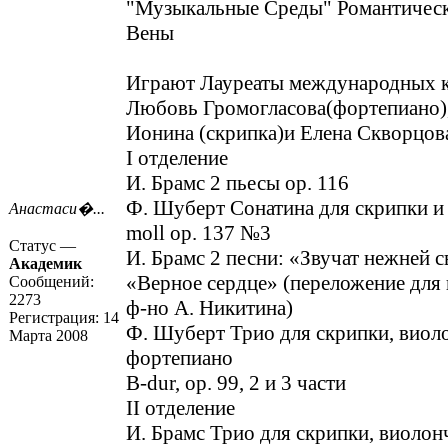
"Музыкальные Среды" Романтическ
Вены
Играют Лауреаты международных 
Любовь Громогласова(фортепиано)
Ионина (скрипка)и Елена Скворцов
I отделение
И. Брамс 2 пьесы ор. 116
Ф. Шуберт Сонатина для скрипки и
Анастаси�...
moll ор. 137 №3
Статус —
И. Брамс 2 песни: «Звучат нежней с
Академик
«Верное сердце» (переложение для
Сообщений:
2273
ф-но А. Никитина)
Регистрация:
14
Ф. Шуберт Трио для скрипки, виол
Марта 2008
фортепиано
B-dur, ор. 99, 2 и 3 части
II отделение
И. Брамс Трио для скрипки, виолон