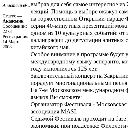
выбрав для себя самое интересное из 
Анастаси�...
лекций. Помощь в выборе окажут сам
Статус —
на торжественном Открытии-параде Ф
Академик
серии 40-минутных презентаций можн
Сообщений:
2273
одном из 10 культурных событий: от 
Регистрация:
каллиграфии до дегустации элитных 
14 Марта
китайского чая.
2008
Особое внимание в программе будет 
международному языку эсперанто, ко
году исполнилось 125 лет.
Заключительный концерт на Закрыти
порадует многонациональными песня
На 7-м Московском международном ф
языков Вы сможете:
Организатор Фестиваля - Московская 
ассоциация MASI.
Седьмой Фестиваль проходит на баз
экономики, при поддержке Филологи