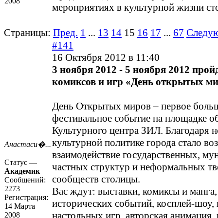
2008
мероприятиях в культурной жизни ст
Страницы:
Пред.
1
...
13
14
15
16
17
...
67
Следу
#141
16 Октября 2012 в 11:40
3 ноября 2012 - 5 ноября 2012 про
комиксов и игр «День открытых м
День Открытых миров – первое боль
фестивальное событие на площадке о
Культурного центра ЗИЛ. Благодаря 
культурной политике города стало в
Анастаси�...
взаимодействие государственных, му
Статус —
частных структур и неформальных т
Академик
сообществ столицы.
Сообщений:
2273
Вас ждут: выставки, комиксы и манга
Регистрация:
исторических событий, косплей-шоу,
14 Марта
настольных игр, авторская анимация
2008