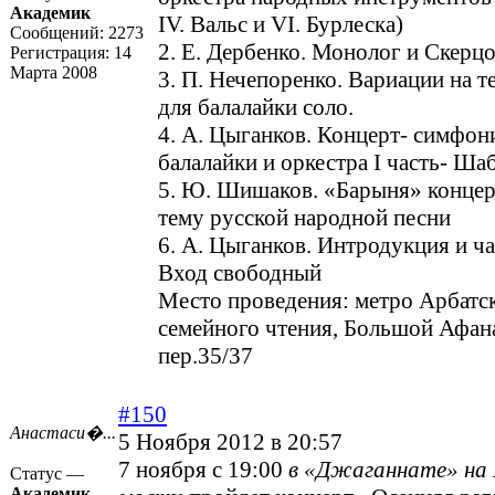
Академик
IV. Вальс и VI. Бурлеска)
Сообщений:
2273
2. Е. Дербенко. Монолог и Скерц
Регистрация:
14
Марта 2008
3. П. Нечепоренко. Вариации на т
для балалайки соло.
4. А. Цыганков. Концерт- симфон
балалайки и оркестра I часть- Ша
5. Ю. Шишаков. «Барыня» концер
тему русской народной песни
6. А. Цыганков. Интродукция и ч
Вход свободный
Место проведения: метро Арбатск
семейного чтения, Большой Афан
пер.35/37
#150
Анастаси�...
5 Ноября 2012 в 20:57
7 ноября с 19:00
в «Джаганнате» на 
Статус —
Академик