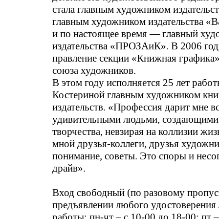
стала главным художником издательст
главным художником издательства «В
и по настоящее время — главный худ
издательства «ПРОЗАиК». В 2006 год
правление секции «Книжная графика
союза художников.
В этом году исполняется 25 лет рабо
Костериной главным художником кн
издательств. «Профессия дарит мне вс
удивительными людьми, создающими
творчества, невзирая на коллизии жиз
мной друзья-коллеги, друзья художни
понимание, советы. Это споры и несо
драйв».
Вход свободный (по разовому пропус
предъявлении любого удостоверения
работы: пн-чт – с 10-00 до 18-00; пт –