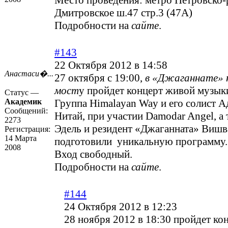
Место проведения: метро Петровско-
Дмитровское ш.47 стр.3 (47A)
Подробности на
сайте
.
#143
22 Октября 2012 в 14:58
Анастаси�...
27 октября с 19:00,
в «Джаганнате» 
мост
у пройдет концерт живой музык
Статус —
Академик
Группа Himalayan Way и его солист 
Сообщений:
Нитай, при участии Damodar Angel, а
2273
Эдель и резидент «Джаганната» Вишв
Регистрация:
14 Марта
подготовили уникальную программу.
2008
Вход свободный.
Подробности на
сайте
.
#144
24 Октября 2012 в 12:23
28 ноября 2012 в 18:30 пройдет ко