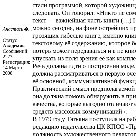
стали программой, которой художниц
следовать. Он говорил: «Никто не сом
текст — важнейшая часть книги (…) 
можно сегодня, на фоне острейших п
Анастаси�...
грозящих гибелью книге, именно книг
Статус —
текстовому её содержанию, которое 
Академик
потерь может передаваться и в не кн
Сообщений:
2273
упускать из поля зрения её как компл
Регистрация:
Речь должна идти о построении модел
14 Марта
должна рассматриваться в первую оче
2008
её основной, коммуникативной функц
Практический смысл предполагаемой 
она должна помочь обнаружить в при
качества, которые выгодно отличают 
средств массовых коммуникаций».
В 1979 году Татьяна поступила на р
редакцию издательства ЦК КПСС «Пр
должность художественного редактор