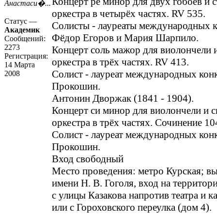
Концерт ре минор для двух гобоев и 
Анастаси�...
оркестра в четырёх частях. RV 535.
Статус —
Солисты - лауреаты международных 
Академик
Фёдор Егоров и Мария Шарпило.
Сообщений:
2273
Концерт соль мажор для виолончели 
Регистрация:
оркестра в трёх частях. RV 413.
14 Марта
Солист - лауреат международных кон
2008
Прокошин.
Антонин Дворжак (1841 - 1904).
Концерт си минор для виолончели и 
оркестра в трёх частях. Сочинение 10
Солист - лауреат международных кон
Прокошин.
Вход свободный
Место проведения: метро Курская; вы
имени Н. В. Гоголя, вход на территор
с улицы Казакова напротив театра и к
или с Гороховского переулка (дом 4).