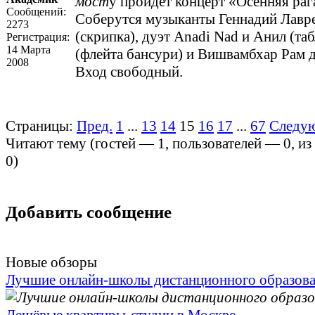
мост
у пройдет концерт «Осенняя раг
Сообщений:
Соберутся музыканты Геннадий Лавр
2273
(скрипка), дуэт Anadi Nad и Анил (та
Регистрация:
14 Марта
(флейта бансури) и Вишвамбхар Рам д
2008
Вход свободный.
Страницы:
Пред.
1
...
13
14
15
16
17
...
67
Следу
Читают тему (гостей —
1
, пользователей —
0
, и
0
)
Добавить сообщение
Новые обзоры
Лучшие онлайн-школы дистанционного образов