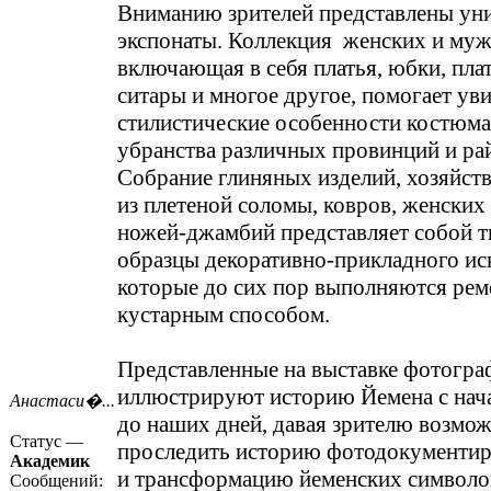
Вниманию зрителей представлены ун
экспонаты. Коллекция женских и му
включающая в себя платья, юбки, пла
ситары и многое другое, помогает ув
стилистические особенности костюма 
убранства различных провинций и ра
Собрание глиняных изделий, хозяйст
из плетеной соломы, ковров, женских
ножей-джамбий представляет собой 
образцы декоративно-прикладного ис
которые до сих пор выполняются рем
кустарным способом.
Представленные на выставке фотогра
иллюстрируют историю Йемена с нача
Анастаси�...
до наших дней, давая зрителю возмо
Статус —
проследить историю фотодокументир
Академик
и трансформацию йеменских символо
Сообщений: