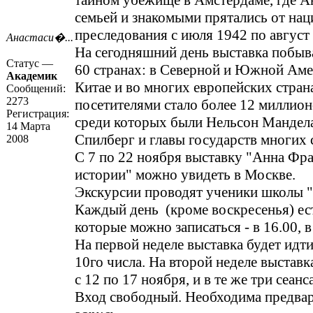
тайном убежище в Амстердаме, где Ан
семьей и знакомыми прятались от нац
преследования с июля 1942 по август 
Анастаси�...
На сегодняшний день выставка побыва
Статус —
60 странах: в Северной и Южной Аме
Академик
Китае и во многих европейских страна
Сообщений:
2273
посетителями стало более 12 миллион
Регистрация:
среди которых были Нельсон Мандела
14 Марта
Спилберг и главы государств многих 
2008
С 7 по 22 ноября выставку "Анна Фр
истории" можно увидеть в Москве.
Экскурсии проводят ученики школы "
Каждый день (кроме воскресенья) ест
которые можно записаться - в 16.00, в 
На первой неделе выставка будет идти 
10го числа. На второй неделе выставк
с 12 по 17 ноября, и в те же три сеанса
Вход свободный. Необходима предва