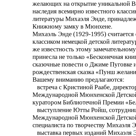
желающих на открытие уникальной В
наследия всемирно известного класси
литературы Михаэля Энде, принадле
Книжному замку в Мюнхене.
Михаэль Энде (1929-1995) считается 
классиком немецкой детской литерат
же известность этому замечательном
принесла не только «Бесконечная книг
сказочные повести о Джиме Пуговке 
рождественская сказка «Пунш желани
Вашему вниманию предлагаются:
встреча с Кристиной Раабе, директо
Международной Мюнхенской Детской
куратором Библиотечной Премии «Бе
выступление Ютты Ройш, сотрудни
Международной Мюнхенской Детской
специалиста по творчеству Михаэля Э
выставка первых изданий Михаэля Э