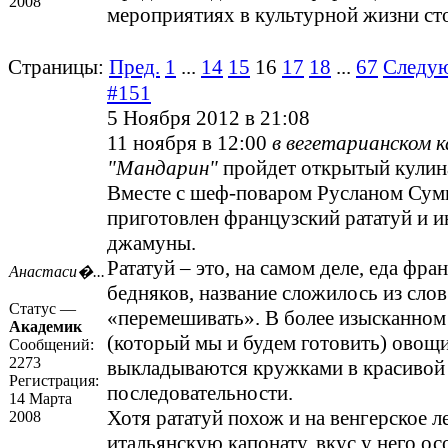
2008
мероприятиях в культурной жизни ст
Страницы:
Пред.
1
...
14
15
16
17
18
...
67
Следу
#151
5 Ноября 2012 в 21:08
11 ноября в 12:00
в вегетарианском 
"Мандарин"
пройдет открытый кулин
Вместе с шеф-поваром Русланом Сум
приготовлен французский рататуй и и
джамуны.
Рататуй – это, на самом деле, еда фра
Анастаси�...
бедняков, название сложилось из слов
Статус —
«перемешивать». В более изысканном
Академик
(который мы и будем готовить) овощи
Сообщений:
2273
выкладываются кружками в красивой
Регистрация:
последовательности.
14 Марта
Хотя рататуй похож и на венгерское ле
2008
итальянскую капонату, вкус у него о