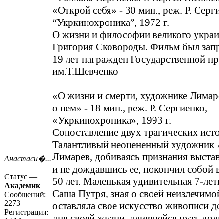
«Открой себя» - 30 мин., реж. Р. Серг
“Укркинохроника”, 1972 г.
О жизни и философии великого украи
Григория Сковороды. Фильм был запр
19 лет награжден Государственной п
им.Т.Шевченко
«О жизни и смерти, художнике Лимаре
о нем» - 18 мин., реж. Р. Сергиенко,
«Укркинохроника», 1993 г.
Сопоставление двух трагических ист
Талантливый неоцененный художник 
Лимарев, добиваясь признания выстав
Анастаси�...
и не дождавшись ее, покончил собой в
Статус —
50 лет. Маленькая удивительная 7-ле
Академик
Саша Путря, зная о своей неизлечимой
Сообщений:
2273
оставляла свое искусство живописи д
Регистрация:
дня своей жизни, длившейся чуть доль