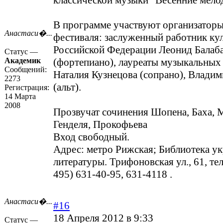
классической музыки "Весенние мело
В программе участвуют организаторы
Анастаси�...
фестиваля: заслуженный работник ку
Российской Федерации Леонид Балаб
Статус —
Академик
(фортепиано), лауреаты музыкальных
Сообщений:
Наталия Кузнецова (сопрано), Влади
2273
(альт).
Регистрация:
14 Марта
2008
Прозвучат сочинения Шопена, Баха, 
Генделя, Прокофьева
Вход свободный.
Адрес: метро Рижская; Библиотека у
литературы. Трифоновская ул., 61, те
495) 631-40-95, 631-4118 .
Анастаси�...
#16
18 Апреля 2012 в 9:33
Статус —