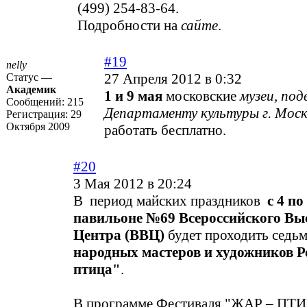
(499) 254-83-64.
Подробности на
сайте
.
#19
nelly
27 Апреля 2012 в 0:32
Статус —
Академик
1 и 9 мая
московские
музеи, по
Сообщений:
215
Департаменту культуры г. Моск
Регистрация:
29
Октября 2009
работать бесплатно.
#20
3 Мая 2012 в 20:24
В период майских праздников
с 4 по
павильоне №69 Всероссийского Вы
Центра (ВВЦ)
будет проходить седь
народных мастеров и художников Р
птица"
.
В программе Фестиваля "ЖАР – ПТ