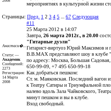
2008
мероприятиях в культурной жизни ст
Страницы:
Пред.
1
2
3
4
5
...
67
Следующая
#11
25 Марта 2012 в 14:07
Завтра,
26 марта 2012г., в 20.00
сост
"Гитарные дуэли"
Анастаси�...
Гитарист-виртуоз Юрий Максимов и 
B.B.MAX представляют шоу в клубе "
Статус —
Академик
по адресу: Москва, Большая Садовая, 
Сообщений:
650-99-09, +7 495 650-99-18
2273
Как добраться пешком:
Регистрация:
14 Марта
Ст. м. Маяковская. Последний вагон и
2008
к Театру Сатиры и Триумфальной пло
налево вдоль Зала Чайковского, Театр
минут пешком и вы в клубе.
Вход свободный.