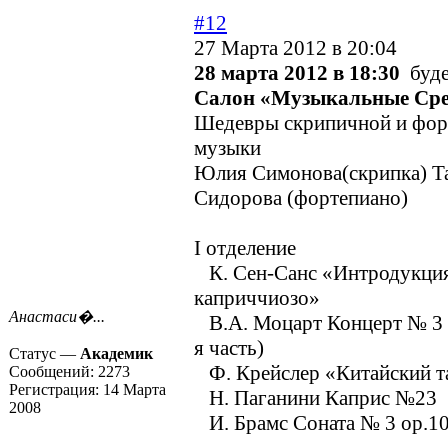
#12
27 Марта 2012 в 20:04
28 марта 2012 в 18:30
буде
Салон «Музыкальные Ср
Шедевры скрипичной и фор
музыки
Юлия Симонова(скрипка) Т
Сидорова (фортепиано)
I отделение
К. Сен-Санс «Интродукция
каприччиозо»
Анастаси�...
В.А. Моцарт Концерт № 3 G
я часть)
Статус —
Академик
Ф. Крейслер «Китайский т
Сообщений:
2273
Регистрация:
14 Марта
Н. Паганини Каприс №23
2008
И. Брамс Соната № 3 op.10