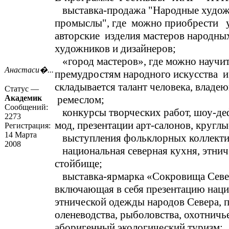
выставка-продажа "Народные худож
промыслы", где можно приобрести 
авторские изделия мастеров народны
художников и дизайнеров;
«город мастеров», где можно научи
Анастаси�...
премудростям народного искусства и 
складывается талант человека, владе
Статус —
Академик
ремеслом;
Сообщений:
конкурсы творческих работ, шоу-де
2273
мод, презентации арт-салонов, круглы
Регистрация:
14 Марта
выступления фольклорных коллекти
2008
национальная северная кухня, этнич
стойбище;
выставка-ярмарка «Сокровища Севе
включающая в себя презентацию нац
этнической одежды народов Севера,
оленеводства, рыболовства, охотничь
аборигенный экологический туризм;