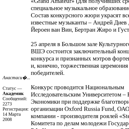
«Grand Amateur» (для получивших ср
специальное музыкальное образование
Состав конкурсного жюри украсят в
известные музыканты – Андрей Диев 
Йероен ван Вин, Бертран Жиро и Густ
25 апреля в Большом зале Культурно
ВШЭ состоится заключительный конц
конкурса и признанных мэтров форт
и, конечно, торжественная церемони
победителей.
Анастаси�...
Конкурс проводится Национальным
Статус —
Академик
Исследовательским Университетом –
Сообщений:
Экономики при поддержке благотвор
2273
организации Oxford Russia Fund, ОА
Регистрация:
14 Марта
компании - производителя роялей «St
2008
Комитета по делам молодежи Госуда