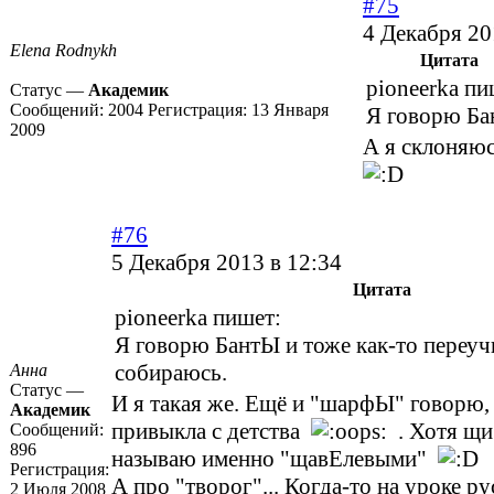
#75
4 Декабря 20
Elena Rodnykh
Цитата
pioneerka пи
Статус —
Академик
Сообщений:
2004
Регистрация:
13 Января
Я говорю Б
2009
А я склоняю
#76
5 Декабря 2013 в 12:34
Цитата
pioneerka пишет:
Я говорю БантЫ и тоже как-то переуч
собираюсь.
Анна
Статус —
И я такая же. Ещё и "шарфЫ" говорю,
Академик
привыкла с детства
. Хотя щи
Сообщений:
896
называю именно "щавЕлевыми"
Регистрация:
А про "творог"... Когда-то на уроке р
2 Июля 2008