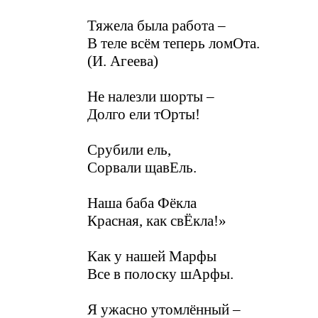
Тяжела была работа –
В теле всём теперь ломОта.
(И. Агеева)
Не налезли шорты –
Долго ели тОрты!
Срубили ель,
Сорвали щавЕль.
Наша баба Фёкла
Красная, как свЁкла!»
Как у нашей Марфы
Все в полоску шАрфы.
Я ужасно утомлённый –