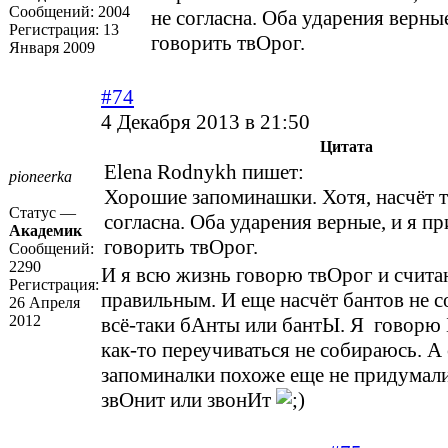
Сообщений:
2004
не согласна. Оба ударения верны
Регистрация:
13
говорить твОрог.
Января 2009
#74
4 Декабря 2013 в 21:50
Цитата
Elena Rodnykh пишет:
pioneerka
Хорошие запоминашки. Хотя, насчёт т
Статус —
согласна. Оба ударения верные, и я п
Академик
говорить твОрог.
Сообщений:
2290
И я всю жизнь говорю твОрог и счита
Регистрация:
правильным. И еще насчёт бантов не с
26 Апреля
2012
всё-таки бАнты или бантЫ. Я говорю
как-то переучиваться не собираюсь. А
запоминалки похоже еще не придумали
звОнит или звонИт