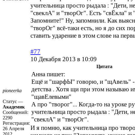
учительница просто рыдала : "Дети, не
"свеклА" и "творОг". Есть "свЁкла" и 
Запомните!" Ну, запомнили. Как выяс
"творОг" всё-таки есть, но я до сих п
ставить ударение в этом слове на перв
#77
10 Декабря 2013 в 10:09
Цитата
Анна пишет:
Ещё и "шарфЫ" говорю, и "щАвель" -
детства . Хотя щи при этом называю 
pioneerka
"щавЕлевыми"
Статус —
А про "творог"... Когда-то на уроке р
Академик
учительница просто рыдала : "Дети, не
Сообщений:
2290
"свеклА" и "творОг".
Регистрация:
И я помню, как учительница про творо
26 Апреля
2012