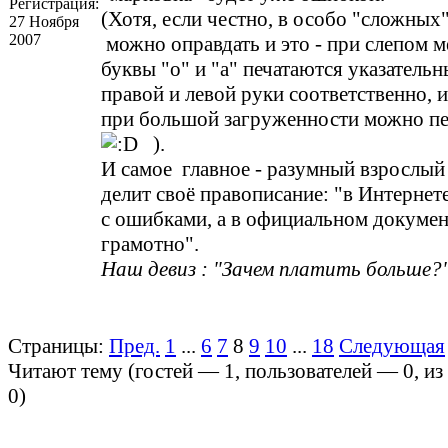
Регистрация:
(Хотя, если честно, в особо "сложных
27 Ноября
2007
можно оправдать и это - при слепом м
буквы "о" и "а" печатаются указатель
правой и левой руки соответственно, и
при большой загруженности можно п
).
И самое главное - разумный взрослый
делит своё правописание: "в Интернете
с ошибками, а в официальном докуме
грамотно".
Наш девиз : "Зачем платить больше?"
Страницы:
Пред.
1
...
6
7
8
9
10
...
18
Следующая
Читают тему (гостей —
1
, пользователей —
0
, и
0
)