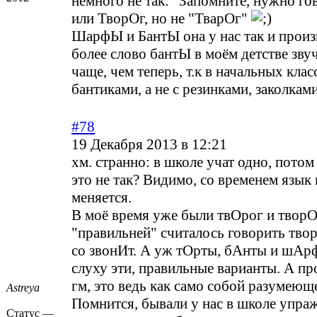
немного не так: "Запомните, нужно г
или ТворОг, но не "ТварОг"
ШарфЫ и БантЫ она у нас так и произ
более слово бантЫ в моём детстве зву
чаще, чем теперь, т.к в начальных клас
бантиками, а не с резинками, заколкам
#78
19 Декабря 2013 в 12:21
хм. странно: в школе учат одно, потом
это не так? Видимо, со временем язык 
меняется.
В моё время уже были твОрог и творО
"правильней" считалось говорить твор
со звонИт. А уж тОрты, бАнты и шАрфы
слуху эти, правильные варианты. А пр
гм, это ведь как само собой разумеющ
Astreya
Помнится, бывали у нас в школе упра
Статус —