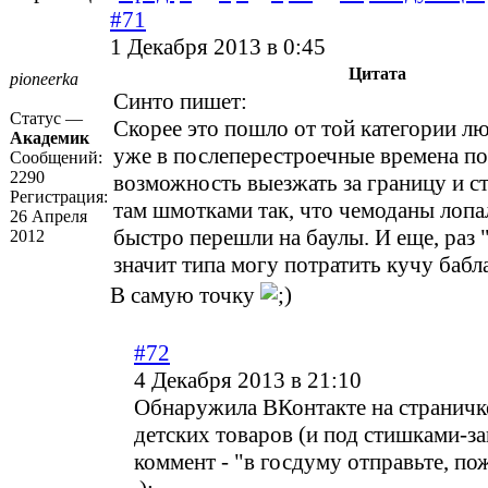
#71
1 Декабря 2013 в 0:45
Цитата
pioneerka
Синто пишет:
Статус —
Скорее это пошло от той категории л
Академик
уже в послеперестроечные времена п
Сообщений:
2290
возможность выезжать за границу и ст
Регистрация:
там шмотками так, что чемоданы лопа
26 Апреля
быстро перешли на баулы. И еще, раз 
2012
значит типа могу потратить кучу бабла
В самую точку
#72
4 Декабря 2013 в 21:10
Обнаружила ВКонтакте на страничк
детских товаров (и под стишками-з
коммент - "в госдуму отправьте, п