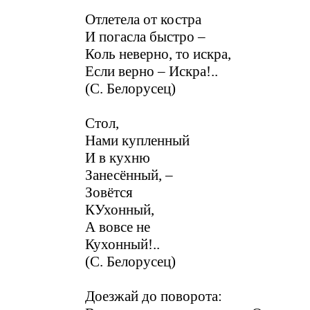
Отлетела от костра
И погасла быстро –
Коль неверно, то искра,
Если верно – Искра!..
(С. Белорусец)
Стол,
Нами купленный
И в кухню
Занесённый, –
Зовётся
КУхонный,
А вовсе не
Кухонный!..
(С. Белорусец)
Доезжай до поворота: