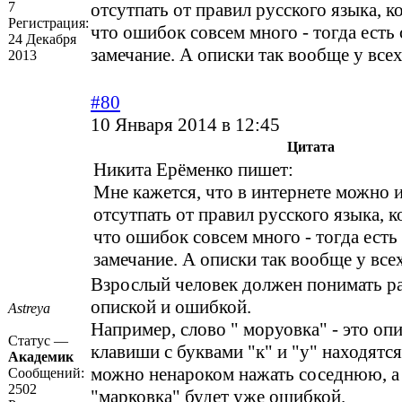
7
отсутпать от правил русского языка, к
Регистрация:
что ошибок совсем много - тогда есть
24 Декабря
замечание. А описки так вообще у все
2013
#80
10 Января 2014 в 12:45
Цитата
Никита Ерёменко пишет:
Мне кажется, что в интернете можно 
отсутпать от правил русского языка, к
что ошибок совсем много - тогда есть
замечание. А описки так вообще у все
Взрослый человек должен понимать р
опиской и ошибкой.
Astreya
Например, слово " моруовка" - это опис
Статус —
клавиши с буквами "к" и "у" находятс
Академик
можно ненароком нажать соседнюю, а 
Сообщений:
2502
"марковка" будет уже ошибкой.