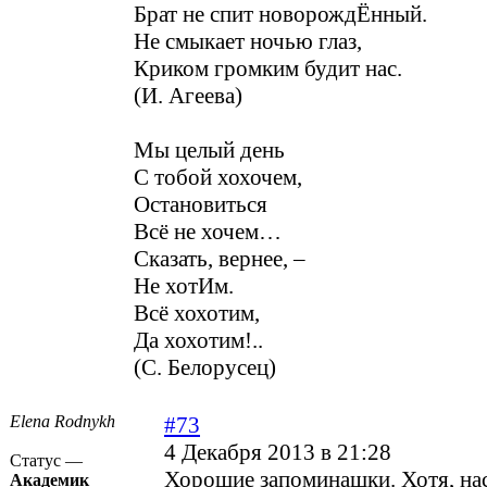
Брат не спит новорождЁнный.
Не смыкает ночью глаз,
Криком громким будит нас.
(И. Агеева)
Мы целый день
С тобой хохочем,
Остановиться
Всё не хочем…
Сказать, вернее, –
Не хотИм.
Всё хохотим,
Да хохотим!..
(С. Белорусец)
Elena Rodnykh
#73
4 Декабря 2013 в 21:28
Статус —
Хорошие запоминашки. Хотя, нас
Академик