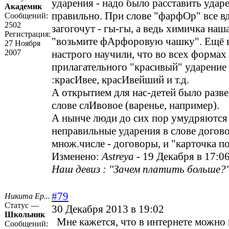
ударения - надо было расставить удар
Академик
правильно. При слове "фарфОр" все в
Сообщений:
2502
загогочут - гы-гы, а ведь химичка наш
Регистрация:
"возьмите фАрфоровую чашку". Ещё в
27 Ноября
2007
настрого научили, что во всех формах
прилагательного "красивый" ударение о
:красИвее, красИвейший и т.д.
А открытием для нас-детей было разве
слове слИвовое (варенье, например).
А нынче люди до сих пор умудряются 
неправильные ударения в слове догово
множ.числе - договоры, и "карточка 
Изменено:
Astreya
-
19 Декабря в 17:0
Наш девиз : "Зачем платить больше?"
#79
Никита Ер...
Статус —
30 Декабря 2013 в 19:02
Школьник
Мне кажется, что в интернете можно 
Сообщений: