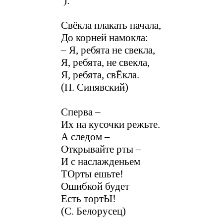
):
Свёкла плакать начала,
До корней намокла:
– Я, ребята не свекла,
Я, ребята, не свекла,
Я, ребята, свЁкла.
(П. Синявский)
Сперва –
Их на кусочки режьте.
А следом –
Открывайте рты –
И с наслажденьем
ТОрты ешьте!
Ошибкой будет
Есть тортЫ!
(С. Белорусец)