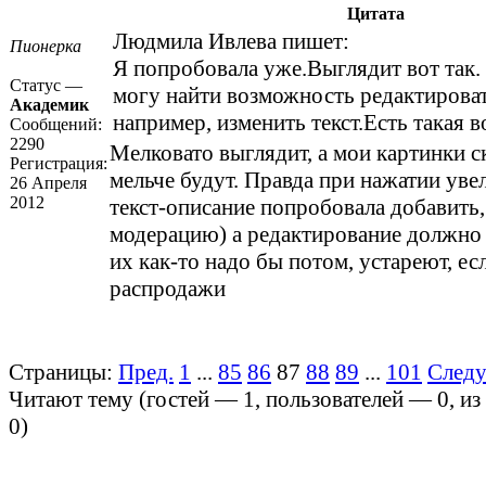
Цитата
Людмила Ивлева пишет:
Пионерка
Я попробовала уже.Выглядит
вот так.
Статус —
могу найти возможность редактироват
Академик
например, изменить текст.Есть такая 
Сообщений:
2290
Мелковато выглядит, а мои картинки с
Регистрация:
мельче будут. Правда при нажатии уве
26 Апреля
2012
текст-описание попробовала добавить
модерацию) а редактирование должно 
их как-то надо бы потом, устареют, ес
распродажи
Страницы:
Пред.
1
...
85
86
87
88
89
...
101
След
Читают тему (гостей —
1
, пользователей —
0
, и
0
)