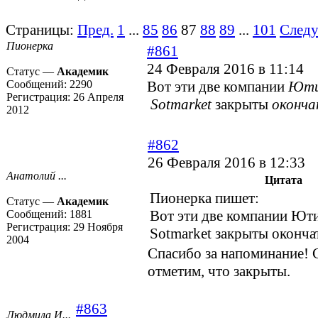
Страницы:
Пред.
1
...
85
86
87
88
89
...
101
След
Пионерка
#861
24 Февраля 2016 в 11:14
Статус —
Академик
Сообщений:
2290
Вот эти две компании
Юти
Регистрация:
26 Апреля
Sotmarket
закрыты
оконча
2012
#862
26 Февраля 2016 в 12:33
Анатолий ...
Цитата
Пионерка пишет:
Статус —
Академик
Вот эти две компании
Юти
Сообщений:
1881
Регистрация:
29 Ноября
Sotmarket
закрыты
оконча
2004
Спасибо за напоминание! 
отметим, что закрыты.
#863
Людмила И...