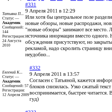
#331
9 Апреля 2011 в 12:29
Татьяна П...
Или хотя бы центральное поле раздели
Статус —
новые обзоры, новые распродажи, новы
Академик
Сообщений:
"новые обзоры" занимают все место. 
144
источника инормации вместо одного.
Регистрация:
24 Августа
обсуждения присутствуют, но закрыты
2010
рекламой, надо скролить страницу вниз
неудобно...
#332
Евгений К...
9 Апреля 2011 в 13:57
Статус —
Согласен с Татьяной, кажется инфор
Академик
Сообщений:
57
блоков снизилась. Узко сжатый текс
Регистрация:
воспринимается, быстрее читается. 
12 Апреля 2009
гуд)