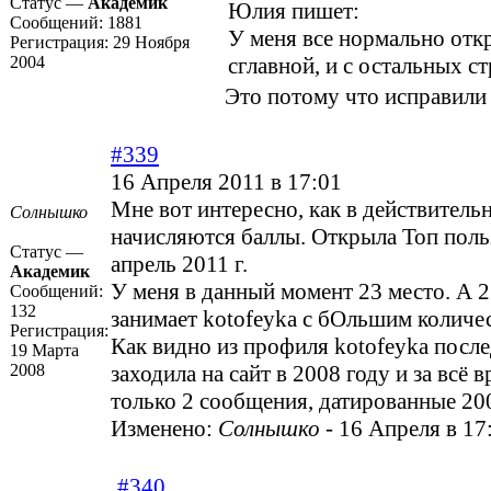
Статус —
Академик
Юлия пишет:
Сообщений:
1881
У меня все нормально отк
Регистрация:
29 Ноября
2004
сглавной, и с остальных ст
Это потому что исправили
#339
16 Апреля 2011 в 17:01
Мне вот интересно, как в действитель
Солнышко
начисляются баллы. Открыла Топ поль
Статус —
апрель 2011 г.
Академик
У меня в данный момент 23 место. А 2
Сообщений:
132
занимает kotofeyka с бОльшим количе
Регистрация:
Как видно из профиля kotofeyka после
19 Марта
2008
заходила на сайт в 2008 году и за всё 
только 2 сообщения, датированные 20
Изменено:
Солнышко
-
16 Апреля в 17
#340