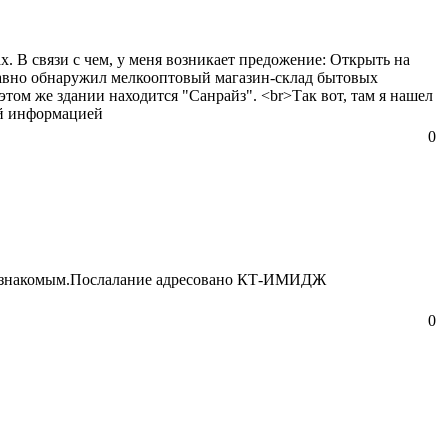
х. В связи с чем, у меня возникает предожение: Открыть на
едавно обнаружил мелкооптовый магазин-склад бытовых
 этом же здании находится "Санрайз". <br>Так вот, там я нашел
ой информацией
0
воим знакомым.Послалание адресовано КТ-ИМИДЖ
0