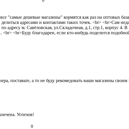
0
 все "самые дешевые магазины" кормятся как раз на оптовых база
ы делиться адресами и контактами таких точек. <br> <br>Сам н
о адресу м. Савёловская, ул.Складочная, д.1, стр.1, корпус 4. В
.. <br> <br>Буду благодарен, если кто-нибудь поделится подобн
онера, поставьте, а то не буду рекомедовать ваши магазины с
кончена. Успехов!
0