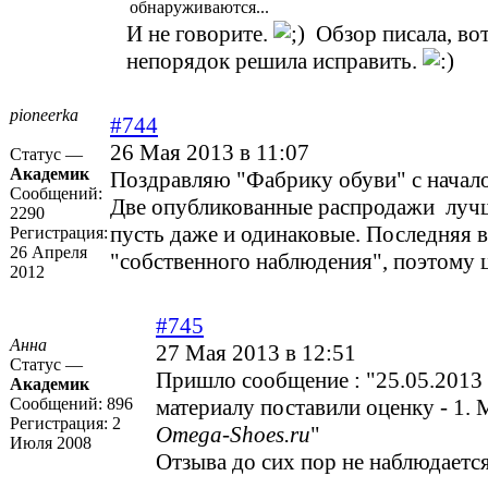
обнаруживаются...
И не говорите.
Обзор писала, вот
непорядок решила исправить.
pioneerka
#744
26 Мая 2013 в 11:07
Статус —
Академик
Поздравляю "Фабрику обуви" с начало
Сообщений:
Две опубликованные распродажи лучш
2290
пусть даже и одинаковые. Последняя 
Регистрация:
26 Апреля
"собственного наблюдения", поэтому 
2012
#745
Анна
27 Мая 2013 в 12:51
Статус —
Пришло сообщение : "25.05.2013
Академик
Сообщений:
896
материалу поставили оценку - 1. 
Регистрация:
2
Omega-Shoes.ru
"
Июля 2008
Отзыва до сих пор не наблюдается.