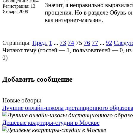
Сообщений:
2004
Значит, я неправильно выразила
Регистрация:
13
Января 2009
прощения. Но в разделе Обувь он
как интернет-магазин.
Страницы:
Пред.
1
...
73
74
75
76
77
...
92
Следу
Читают тему (гостей —
1
, пользователей —
0
, и
0
)
Добавить сообщение
Новые обзоры
Лучшие онлайн-школы дистанционного образов
Дешёвые квартиры-студии в Москве