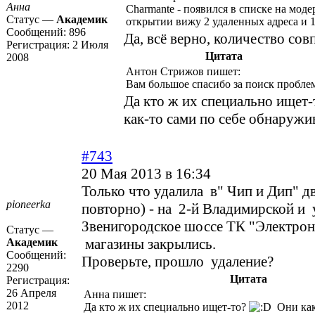
Анна
Charmante - появился в списке на мод
Статус —
Академик
открытии вижу 2 удаленных адреса и 
Сообщений:
896
Да, всё верно, количество совп
Регистрация:
2 Июля
Цитата
2008
Антон Стрижов пишет:
Вам большое спасибо за поиск пробле
Да кто ж их специально ищет
как-то сами по себе обнаружив
#743
20 Мая 2013 в 16:34
Только что удалила в" Чип и Дип" дв
pioneerka
повторно) - на 2-й Владимирской и 
Звенигородское шоссе ТК "Электрон
Статус —
магазины закрылись.
Академик
Сообщений:
Проверьте, прошло удаление?
2290
Цитата
Регистрация:
26 Апреля
Анна пишет:
2012
Да кто ж их специально ищет-то?
Они как-