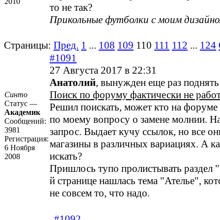
2010
то не так?
Прикольные футболки с моим дизайн
Страницы:
Пред.
1
...
108
109
110
111
112
...
124
#1091
27 Августа 2017 в 22:31
Анатолий
, вынужден еще раз поднять
Поиск по форуму фактически не работ
Синто
Статус —
Решил поискать, может кто на форуме
Академик
по моему вопросу о замене молнии. На
Сообщений:
3981
запрос. Выдает кучу ссылок, но все он
Регистрация:
магазины в различных вариациях. А к
6 Ноября
искать?
2008
Пришлось тупо пролистывать раздел "
й странице нашлась тема "Ателье", ко
не совсем то, что надо.
#1092