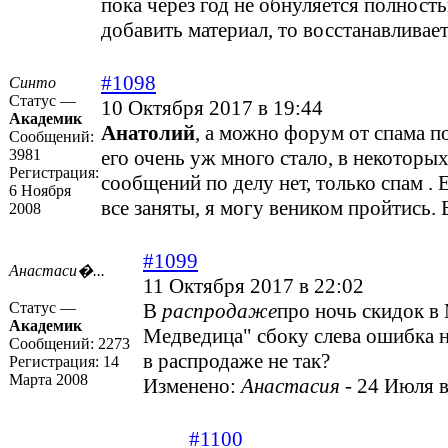
пока через год не обнуляется полност
добавить материал, то восстанавливает
#1098
Синто
Статус —
10 Октября 2017 в 19:44
Академик
Анатолий
, а можно форум от спама п
Сообщений:
3981
его очень уж много стало, в некоторы
Регистрация:
сообщений по делу нет, только спам . 
6 Ноября
все заняты, я могу веником пройтись. 
2008
#1099
Анастаси�...
11 Октября 2017 в 22:02
Статус —
В
распродаже
про ночь скидок 
Академик
Медведица" сбоку слева ошибка н
Сообщений:
2273
в распродаже не так?
Регистрация:
14
Марта 2008
Изменено:
Анастасия
-
24 Июля в
#1100