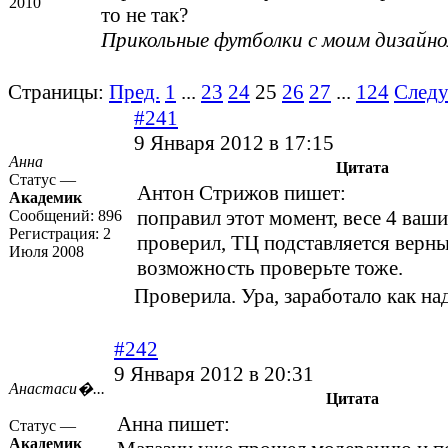
2010
то не так?
Прикольные футболки с моим дизайн
Страницы:
Пред.
1
...
23
24
25
26
27
...
124
След
#241
9 Января 2012 в 17:15
Анна
Цитата
Статус —
Антон Стрижов пишет:
Академик
поправил этот момент, весе 4 ваш
Сообщений:
896
Регистрация:
2
проверил, ТЦ подставляется верны
Июля 2008
возможность проверьте тоже.
Проверила. Ура, заработало как на
#242
9 Января 2012 в 20:31
Анастаси�...
Цитата
Анна пишет:
Статус —
Академик