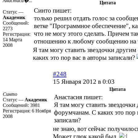
Анастаси�...
Цитата
Синто пишет:
Статус —
только решил отдать голос за сообще
Академик
Сообщений:
ветке "Программное обеспечение", к
2273
что не могу этого сделать. Причем та
Регистрация:
14 Марта
отношению к любому сообщению на т
2008
Я там могу ставить звездочки другим
каких это пор вас в авторы записали?
#248
15 Января 2012 в 0:03
Цитата
Синто
Анастасия пишет:
Статус —
Академик
Я там могу ставить звездочки
Сообщений:
3981
Регистрация:
6 Ноября
форумчанам. С каких это пор 
2008
записали?
не знаю, вот сейчас получилос
Может глюк какой был.