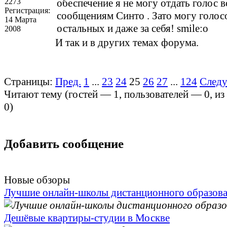
2273
обеспечение я не могу отдать голос в
Регистрация:
сообщениям Синто . Зато могу голосо
14 Марта
остальных и даже за себя! smile:o
2008
И так и в других темах форума.
Страницы:
Пред.
1
...
23
24
25
26
27
...
124
След
Читают тему (гостей —
1
, пользователей —
0
, и
0
)
Добавить сообщение
Новые обзоры
Лучшие онлайн-школы дистанционного образов
Дешёвые квартиры-студии в Москве