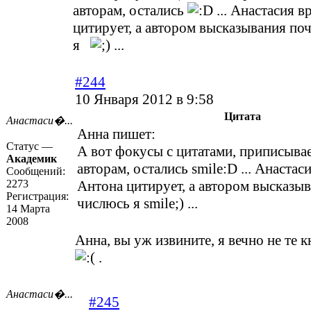
авторам, остались
... Анастасия в
цитирует, а автором высказывания по
я
...
#244
10 Января 2012 в 9:58
Цитата
Анастаси�...
Анна пишет:
Статус —
А вот фокусы с цитатами, приписыва
Академик
авторам, остались smile:D ... Анастас
Сообщений:
2273
Антона цитирует, а автором высказы
Регистрация:
числюсь я smile;) ...
14 Марта
2008
Анна, вы уж извините, я вечно не те
.
Анастаси�...
#245