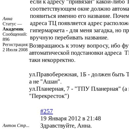
если к адресу "привязан" какой-либо Т
соответствующем окне должно автом
появиться именно его название. Поче
Анна
адреса ТЦ появляется адрес располож
Статус —
Академик
гипермаркета - для меня загадка, но п
Сообщений:
вручную перебивать название.
896
Регистрация:
Возвращаюсь к этому вопросу, ибо ф
2 Июля 2008
автоматической подстановки адреса Т
таки некорректно.
ул.Правобережная, 1Б - должен быть 
а не "Ашан".
ул.Планерная, 7 - "ТПУ Планерная" (а 
"Перекресток")
#257
19 Января 2012 в 21:48
Здравствуйте, Анна.
Антон Стр...