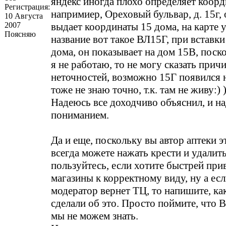
яндекс иногда плохо определяет коорд
Регистрация:
напримиер, Ореховый бульвар, д. 15г,
10 Августа
2007
выдает координаты 15 дома, на карте 
Поясняю
название вот такое ВЛ15Г, при вставки
дома, он показывает на дом 15В, поско
я не работаю, то не могу сказать прич
неточностей, возможно 15Г появился 
тоже не знаю точно, т.к. там не живу:) )
Надеюсь все доходчиво объяснил, и н
пониманием.
Да и еще, поскольку вы автор аптеки э
всегда можете нажать крести и удалит
пользуйтесь, если хотите быстрей при
магазины к корректному виду, ну а ес
модератор вернет ТЦ, то напишите, ка
сделали об это. Просто поймите, что
мы не можем знать.