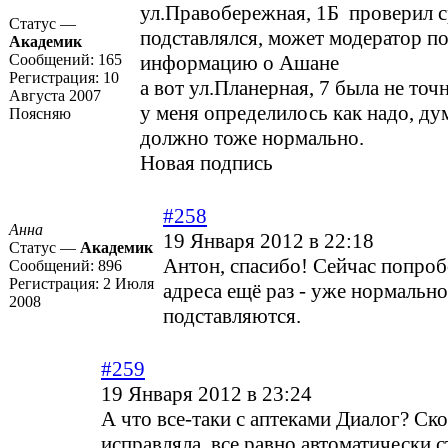
ул.Правобережная, 1Б проверил 
Статус —
подставлялся, может модератор п
Академик
Сообщений:
165
информацию о Ашане
Регистрация:
10
а вот ул.Планерная, 7 была не точ
Августа 2007
у меня определилось как надо, ду
Поясняю
должно тоже нормально.
Новая подпись
#258
Анна
19 Января 2012 в 22:18
Статус —
Академик
Антон, спасибо! Сейчас попроб
Сообщений:
896
Регистрация:
2 Июля
адреса ещё раз - уже нормальн
2008
подставляются.
#259
19 Января 2012 в 23:24
А что все-таки с аптеками Диалог? Ск
исправляла, все равно автоматически с