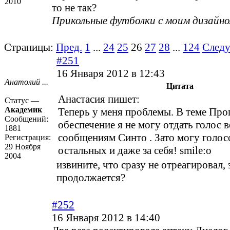
2010
то не так?
Прикольные футболки с моим дизайн
Страницы:
Пред.
1
...
24
25
26
27
28
...
124
След
#251
16 Января 2012 в 12:43
Анатолий ...
Цитата
Анастасия пишет:
Статус —
Академик
Теперь у меня проблемы. В теме Пр
Сообщений:
обеспечение я не могу отдать голос 
1881
сообщениям Синто . Зато могу голосо
Регистрация:
29 Ноября
остальных и даже за себя! smile:o
2004
извините, что сразу не отреагировал, 
продолжается?
#252
16 Января 2012 в 14:40