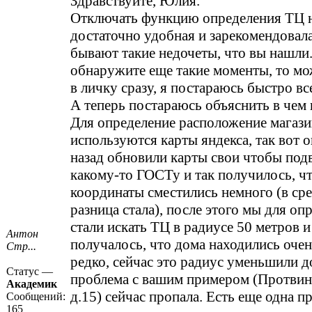
Здравствуйте, Юлия.
Отключать функцию определения ТЦ н
достаточно удобная и зарекомендовала
бывают такие недочеты, что вы нашли
обнаружите еще такие моменты, то мо
в личку сразу, я постараюсь быстро вс
А теперь постараюсь объяснить в чем
Для определение расположение магази
используются карты яндекса, так вот о
назад обновили карты свои чтобы подв
какому-то ГОСТу и так получилось, чт
координаты сместились немного (в ср
разница стала), после этого мы для о
стали искать ТЦ в радиусе 50 метров и
Антон
получалось, что дома находились очен
Стр...
редко, сейчас это радиус уменьшили д
Статус —
проблема с вашим примером (Протвино
Академик
д.15) сейчас пропала. Есть еще одна п
Сообщений:
165