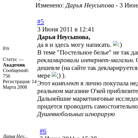
Изменено:
Дарья Неусыпова
-
3 Июня
#5
3 Июня 2011 в 12:41
Дарья Неусыпова,
да я и здесь могу написать.
Iris
В теме "Постельное белье" не так д
рекламировали интернет-магазин
.
Статус —
Академик
дешевле (на сайте так декларируется
Сообщений:
мере
).
756
Регистрация:
14
Этот
комплект
я лично покупала не
Марта 2008
реальном магазине О'кей приблизите
Дальнейшие маркетинговые исследо
придется проводить самостоятельн
Душевнобольных игнорирую
#6
Дарья Неу...