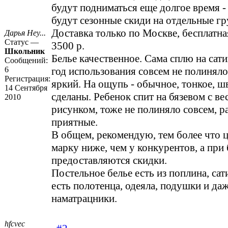
будут подниматься еще долгое время -
будут сезонные скиди на отдельные гр
Доставка только по Москве, бесплатная
Дарья Неу...
Статус —
3500 р.
Школьник
Белье качественное. Сама сплю на сати
Сообщений:
6
год использования совсем не полиняло
Регистрация:
яркий. На ощупь - обычное, тонкое, ш
14 Сентября
сделаны. Ребенок спит на бязевом с в
2010
рисунком, тоже не полиняло совсем, р
приятные.
В общем, рекомендую, тем более что ц
марку ниже, чем у конкурентов, а при
предоставляются скидки.
Постельное белье есть из поплина, сати
есть полотенца, одеяла, подушки и да
наматрацники.
hfcvec