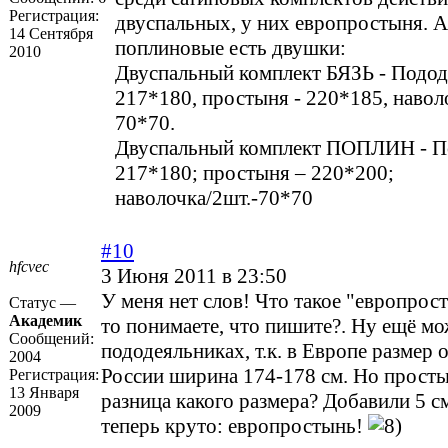
Регистрация:
двуспальных, у них европростыня. А
14 Сентября
поплиновые есть двушки:
2010
Двуспальный комплект БЯЗЬ - Подод
217*180, простыня - 220*185, наволо
70*70.
Двуспальный комплект ПОПЛИН - П
217*180; простыня – 220*200;
наволочка/2шт.-70*70
#10
hfcvec
3 Июня 2011 в 23:50
У меня нет слов! Что такое "европрос
Статус —
Академик
то понимаете, что пишите?. Ну ещё м
Сообщений:
пододеяльниках, т.к. в Европе размер 
2004
России ширина 174-178 см. Но просты
Регистрация:
13 Января
разница какого размера? Добавили 5 с
2009
теперь круто: европростынь!