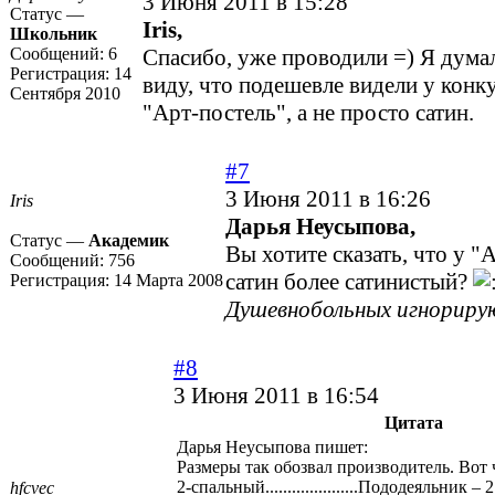
3 Июня 2011 в 15:28
Статус —
Iris,
Школьник
Сообщений:
6
Спасибо, уже проводили =) Я думал
Регистрация:
14
виду, что подешевле видели у конк
Сентября 2010
"Арт-постель", а не просто сатин.
#7
3 Июня 2011 в 16:26
Iris
Дарья Неусыпова,
Статус —
Академик
Вы хотите сказать, что у "
Сообщений:
756
сатин более сатинистый?
Регистрация:
14 Марта 2008
Душевнобольных игнориру
#8
3 Июня 2011 в 16:54
Цитата
Дарья Неусыпова пишет:
Размеры так обозвал производитель. Вот 
2-спальный.....................Пододеяльник 
hfcvec