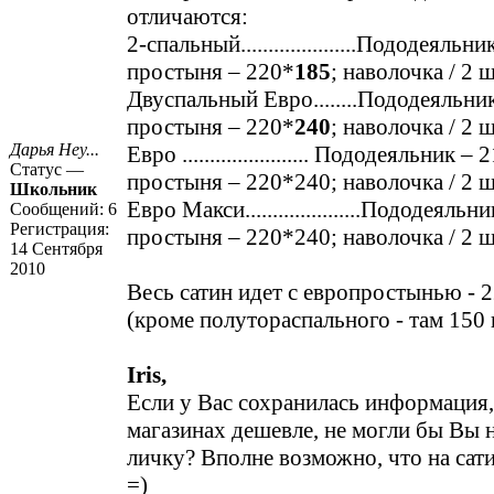
отличаются:
2-спальный.....................Пододеяль
простыня – 220*
185
; наволочка / 2 ш
Двуспальный Евро........Пододеяльни
простыня – 220*
240
; наволочка / 2 ш
Дарья Неу...
Евро ....................... Пододеяльник – 
Статус —
простыня – 220*240; наволочка / 2 ш
Школьник
Евро Макси.....................Пододеяльн
Сообщений:
6
Регистрация:
простыня – 220*240; наволочка / 2 ш
14 Сентября
2010
Весь сатин идет с европростынью - 2
(кроме полутораспального - там 150 
Iris,
Если у Вас сохранилась информация,
магазинах дешевле, не могли бы Вы н
личку? Вполне возможно, что на сат
=)