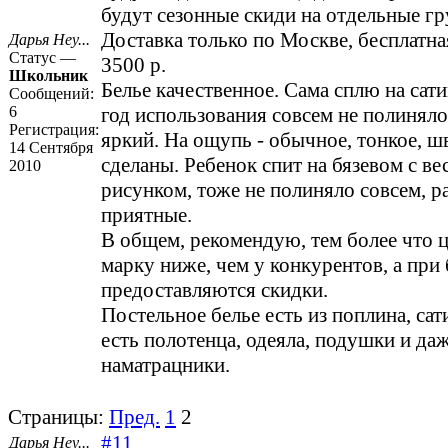
будут сезонные скиди на отдельные гр
Доставка только по Москве, бесплатная
Дарья Неу...
Статус —
3500 р.
Школьник
Белье качественное. Сама сплю на сати
Сообщений:
6
год использования совсем не полиняло
Регистрация:
яркий. На ощупь - обычное, тонкое, ш
14 Сентября
сделаны. Ребенок спит на бязевом с в
2010
рисунком, тоже не полиняло совсем, р
приятные.
В общем, рекомендую, тем более что ц
марку ниже, чем у конкурентов, а при
предоставляются скидки.
Постельное белье есть из поплина, сати
есть полотенца, одеяла, подушки и да
наматрацники.
Страницы:
Пред.
1
2
#11
Дарья Неу...