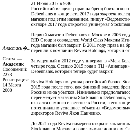
21 Июля 2017 в 9:46
Российский владелец прав на бренд британского
Debenhams в конце лета 2017 года
закроет
послед
магазин под этим названием, пишут «Ведомости»
октябре 2017 года откроется универмаг Stockman
Первый магазин Debenhams в Москве в 2006 год
RID Group и совладелец World Class Максим Игна
года магазин был закрыт. В 2011 году права на 
Анастаси�...
перешли к компании Reviva Holdings, который от
Статус —
Запущенный в 2012 году универмаг в «Мега Бела
Академик
четыре года. Осенью 2015 года в ТЦ «Авиапарк»
Сообщений:
Debenhams, который теперь будет закрыт.
2273
Регистрация:
Reviva Holdings получила российский бизнес Sto
14 Марта
2015 года после того, как финский владелец бре
2008
Россию из-за убытков. Изначально предполагалос
переименует магазины Stockmann в Debenhams, 
оказался намного известнее в России, а его кон
потенциально успешнее, объяснил «Ведомостям» 
директоров Reviva Яков Панченко.
До 2021 года Reviva намерена открыть как мини
Stockmann в Москве и городах-миллионниках. С