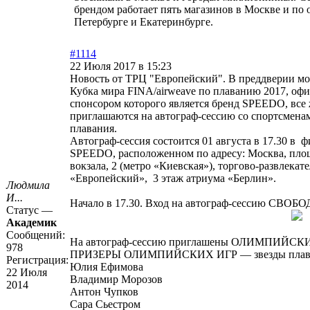
брендом работает пять магазинов в Москве и по 
Петербурге и Екатеринбурге.
#1114
22 Июля 2017 в 15:23
Новость от ТРЦ "Европейский". В преддверии мо
Кубка мира FINA/airweave по плаванию 2017, о
спонсором которого является бренд SPEEDO, вс
приглашаются на автограф-сессию со спортсмена
плавания.
Автограф-сессия состоится 01 августа в 17.30 в
SPEEDO, расположенном по адресу: Москва, пло
вокзала, 2 (метро «Киевская»), торгово-развлека
«Европейский», 3 этаж атриума «Берлин».
Людмила
И...
Начало в 17.30. Вход на автограф-сессию СВОБ
Статус —
Академик
Сообщений:
На автограф-сессию приглашены ОЛИМПИЙ
978
ПРИЗЕРЫ ОЛИМПИЙСКИХ ИГР — звезды плав
Регистрация:
Юлия Ефимова
22 Июля
Владимир Морозов
2014
Антон Чупков
Сара Сьестром