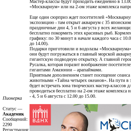
Мастер-классы будут проходить ежедневно в 13.00 
«Москвариум» или на 2-ом этаже комплекса напр
Еще один сюрприз ждет посетителей «Москвариу
экспозицию - там открыт аквариум с 35 японским
праздничные дни 4, 5 и 6 августа у всех желающ
бесплатно покормить этих красивых рыб. Кормле
графику: по 30 минут в начале каждого часа с 10.0
до 14.00).
Подарки приготовили и водолазы «Москвариума».
они будут погружаться в главный морской аквари
гигантскую подводную открытку. А главной геро
Русалка, которая поразит воображение посетител
гигантами Амазонии – арапаймами.
Приятным дополнением станет посещение сеанса
животными «Тайна четырех океанов». На пути в 
будет встречать зона творческих мастер-классов дл
проводиться бесплатно на 2-ом этаже комплекса 
- 4, 5 и 6 августа с 12.00 до 15.00.
Пионерка
Статус —
Академик
Сообщений:
2290
Регистрация: