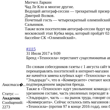
Митчел Ларкин
Чад Ле Кло и многие другие.
Ведущий автограф-сессии — трехкратный призе
Дмитрий Волков.
Почетный гость — четырехкратный олимпийский
Сальников.
Также всем посетителям автограф-сессии будут в
московский этап Кубка мира, который пройдёт 02-
бассейне СК «Олимпийский».
#1115
31 Июля 2017 в 9:09
Бренд «Техносила» перестанет
существовать
в а
По словам собеседников газеты с 1 августа сайт te
перенаправлять посетителей в интернет-магазин
же начнётся замена клубных карт «Техносилы» н
"Эльдорадо"», что в «Коммерсанте» считают ко
подтверждением закрытия бренда.
Анастаси�...
Также в «Техносиле» идут увольнения: команда с
урезанном составе, часть уволенных переходят 
Статус —
«Эльдорадо», часть — на рынок труда, говорят с
Академик
«Коммерсанта». Сейчас осталось пять магазинов
Сообщений:
«Техносила» (против 97 в конце 2016 года), они 
2273