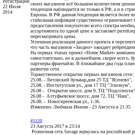
Регистрация:
своих магазинов всё большим количеством ценник
22 Июля
тенденция наблюдается не только в РФ, а и в стр
2014
Европы. В РФ данная тенденция является более в
стабильная инфляция существенно ограничивает
предоставления покупателю всего спектра необх
ассортимента по одной цене и заставляет ритейле
пересматривать цены.
Успешная реализация данного проекта в перспекти
что часть магазинов «Заодно» ожидает ребрендинг
На первых этапах проект «Home Market» компания
самостоятельно, но в дальнейшем, скорее всего, б
партнеры-франчайзи. В ближайшие два года план
развитие сети.
Торжественное открытие первых магазинов сети:
25.08. - Литовский бульвар,дом 25 ТД "Ясенево",
25.08. - Институтская ул., дом 17 ТЦ "Элизиум",
26.08 - Открытое шоссе, дом 9, ТЦ "Подсолнухи"
26.08 - Алтуфьевское шоссе, дом 72, ТЦ "Наш",
26.08. - Новогиреевская ул., 1-36.
Изменено:
Людмила Ивлева
-
23 Августа в 21:35
#1120
23 Августа 2017 в 23:14
Розничная сеть Savage
вернулась
на российский р