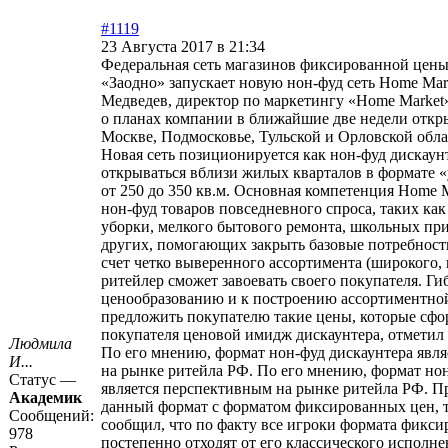
#1119
23 Августа 2017 в 21:34
Федеральная сеть магазинов фиксированной цены
«Заодно» запускает новую нон-фуд сеть Home Mar
Медведев, директор по маркетингу «Home Market»,р
о планах компании в ближайшие две недели откры
Москве, Подмосковье, Тульской и Орловской обла
Новая сеть позиционируется как нон-фуд дискаун
открываться вблизи жилых кварталов в формате «
от 250 до 350 кв.м. Основная компетенция Home M
нон-фуд товаров повседневного спроса, таких как
уборки, мелкого бытового ремонта, школьных пр
других, помогающих закрыть базовые потребност
счет четко выверенного ассортимента (широкого, 
ритейлер сможет завоевать своего покупателя. Ги
ценообразованию и к построению ассортиментно
предложить покупателю такие цены, которые сфо
покупателя ценовой имидж дискаунтера, отметил
Людмила
По его мнению, формат нон-фуд дискаунтера явл
И...
на рынке ритейла РФ. По его мнению, формат но
Статус —
является перспективным на рынке ритейла РФ. Пр
Академик
данный формат с форматом фиксированных цен, 
Сообщений:
сообщил, что по факту все игроки формата фикс
978
постепенно отходят от его классического исполне