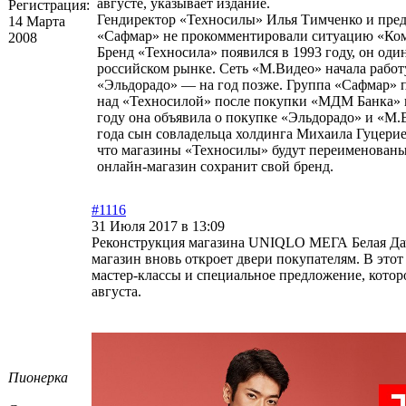
августе, указывает издание.
Регистрация:
Гендиректор «Техносилы» Илья Тимченко и пред
14 Марта
«Сафмар» не прокомментировали ситуацию «Ком
2008
Бренд «Техносила» появился в 1993 году, он оди
российском рынке. Сеть «М.Видео» начала работу
«Эльдорадо» — на год позже. Группа «Сафмар» 
над «Техносилой» после покупки «МДМ Банка» в 
году она объявила о покупке «Эльдорадо» и «М.
года сын совладельца холдинга Михаила Гуцерие
что магазины «Техносилы» будут переименованы
онлайн-магазин сохранит свой бренд.
#1116
31 Июля 2017 в 13:09
Реконструкция магазина UNIQLO МЕГА Белая Дача
магазин вновь откроет двери покупателям. В этот
мастер-классы и специальное предложение, которо
августа.
Пионерка