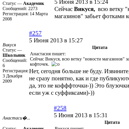
5 Июня 2013 в 15:24
Статус —
Академик
Сейчас
Викуся,
всю ветку "
Сообщений:
2273
Регистрация:
14 Марта
магазинов" забьет фотками 
2008
#257
5 Июня 2013 в 15:27
Викуся
Цитата
Статус —
Анастасия пишет:
Школьник
Сейчас Викуся, всю ветку "новости магазинов" з
Сообщений:
кофточек.
6
Нет, сегодня больше не буду. Извините
Регистрация:
3 Декабря
не сразу понятно, как и где публикуют
2009
да, это не кофффточки-)) Это блузочк
если уж с суффиксами)-))
#258
5 Июня 2013 в 15:31
Анастаси�...
Цитата
Статус —
Академик
Викуся пишет: