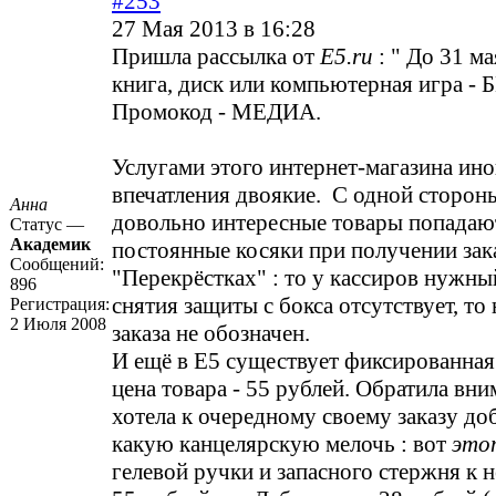
#253
27 Мая 2013 в 16:28
Пришла рассылка от
Е5.ru
: " До 31 ма
книга, диск или компьютерная игра 
Промокод - МЕДИА.
Услугами этого интернет-магазина ино
впечатления двоякие. С одной стороны
Анна
довольно интересные товары попадают
Статус —
Академик
постоянные косяки при получении зак
Сообщений:
"Перекрёстках" : то у кассиров нужны
896
снятия защиты с бокса отсутствует, то
Регистрация:
2 Июля 2008
заказа не обозначен.
И ещё в Е5 существует фиксированна
цена товара - 55 рублей. Обратила вни
хотела к очередному своему заказу до
какую канцелярскую мелочь : вот
это
гелевой ручки и запасного стержня к н