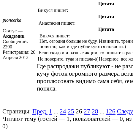
Цитата
Викуся пишет:
Цитата
pioneerka
Анастасия пишет:
Цитата
Статус —
Викуся пишет:
Академик
Нет, сегодня больше не буду. Извините, трени
Сообщений:
понятно, как и где публикуются новости-)
2290
Регистрация:
26
Если скидки и разные акции, то пишите в
ра
Апреля 2012
Не поверите, туда и писала-(( Наверное, все же
Где распродажи публикуют - не разо
кучу фоток огромного размера вста
проплюсовать видимо сама себя, оч
поняла.
Страницы:
Пред.
1
...
24
25
26
27
28
...
126
След
Читают тему (гостей —
1
, пользователей —
0
, и
0
)