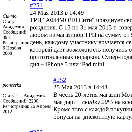
#251
24 Мая 2013 в 14:49
Синто
ТРЦ "АФИМОЛЛ Сити" празднует сво
Статус —
рождения. С 13 по 31 мая 2013 г. сов
Академик
Сообщений:
любом из магазинов ТРЦ на сумму от 
3981
день, каждому участнику вручается се
Регистрация:
6 Ноября
который дает возможность получить о
2008
приготовленных подарков. Супер-под
дня – iPhone 5 или iPad mini.
#252
pioneerka
25 Мая 2013 в 14:43
В честь 20-летия магазин Мот
Статус —
Академик
Сообщений:
2290
мая дарит
скидку 20%
на всю
Регистрация:
26 Апреля
Кроме того с каждой покупки
2012
бонусы на дисконтную карту