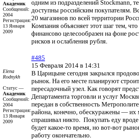
одним из подразделений Stockmann, те
Академик
Сообщений:
доступны российским покупателям. Вс
2004
20 магазинов по всей территории Росс
Регистрация:
Компания объясняет этот шаг тем, что
13 Января
2009
финансово целесообразен на фоне ро
рисков и ослабления рубля.
#485
15 Февраля 2014 в 14:31
Elena
В Царицыне сегодня закрылся продов
Rodnykh
рынок. На его месте планируют строи
пересадочный узел. Как говорят предс
Статус —
Академик
Департамента торговли и услуг Москв
Сообщений:
передан в собственность Метрополите
2004
Регистрация:
района, конечно, обескуражены — их 
13 Января
спрашивал никто. Покупать еду врод
2009
будет какое-то время, но вот-вот рыно
работу окончательно.