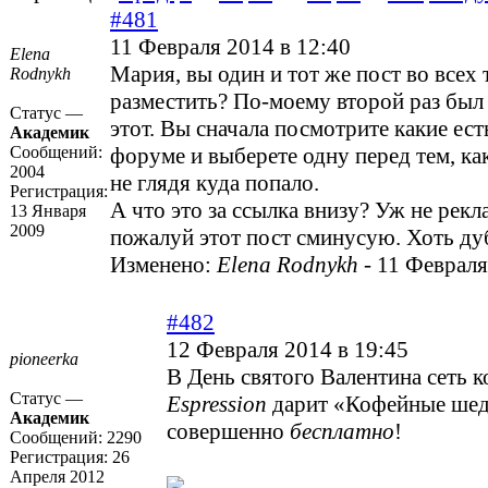
#481
11 Февраля 2014 в 12:40
Elena
Мария, вы один и тот же пост во всех
Rodnykh
разместить? По-моему второй раз был 
Статус —
этот. Вы сначала посмотрите какие ест
Академик
Сообщений:
форуме и выберете одну перед тем, ка
2004
не глядя куда попало.
Регистрация:
А что это за ссылка внизу? Уж не рекл
13 Января
2009
пожалуй этот пост сминусую. Хоть ду
Изменено:
Elena Rodnykh
-
11 Февраля
#482
12 Февраля 2014 в 19:45
pioneerka
В День святого Валентина сеть 
Статус —
Espression
дарит «Кофейные ше
Академик
совершенно
бесплатно
!
Сообщений:
2290
Регистрация:
26
Апреля 2012