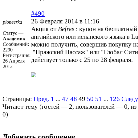
#490
26 Февраля 2014 в 11:16
pioneerka
Акция от
Befree
: купон на бесплатный
Статус —
английского или испанского языка в Lu
Академик
можно получить, совершив покупку на
Сообщений:
2290
"Пражский Пассаж" или "Глобал Сити
Регистрация:
действует только с 25 по 28 февраля.
26 Апреля
2012
Страницы:
Пред.
1
...
47
48
49
50
51
...
126
След
Читают тему (гостей —
2
, пользователей —
0
, и
0
)
Добавить сообщение